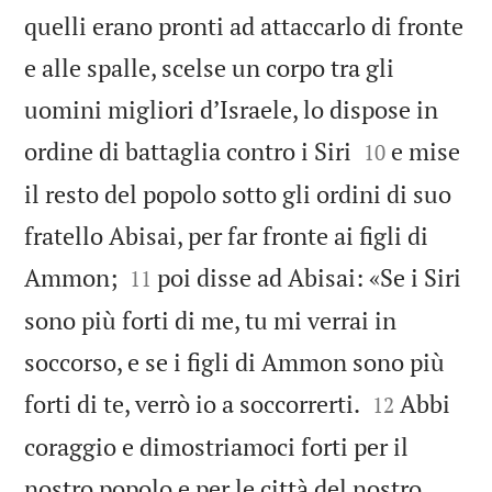
quelli erano pronti ad attaccarlo di fronte
e alle spalle, scelse un corpo tra gli
uomini migliori d’Israele, lo dispose in


ordine di battaglia contro i Siri
e mise
10
il resto del popolo sotto gli ordini di suo
fratello Abisai, per far fronte ai figli di


Ammon;
poi disse ad Abisai: «Se i Siri
11
sono più forti di me, tu mi verrai in
soccorso, e se i figli di Ammon sono più


forti di te, verrò io a soccorrerti.
Abbi
12
coraggio e dimostriamoci forti per il
nostro popolo e per le città del nostro