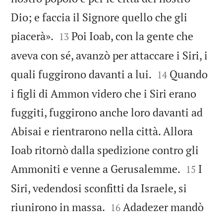
Dio; e faccia il Signore quello che gli


piacerà».
Poi Ioab, con la gente che
13
aveva con sé, avanzò per attaccare i Siri, i


quali fuggirono davanti a lui.
Quando
14
i figli di Ammon videro che i Siri erano
fuggiti, fuggirono anche loro davanti ad
Abisai e rientrarono nella città. Allora
Ioab ritornò dalla spedizione contro gli


Ammoniti e venne a Gerusalemme.
I
15
Siri, vedendosi sconfitti da Israele, si


riunirono in massa.
Adadezer mandò
16