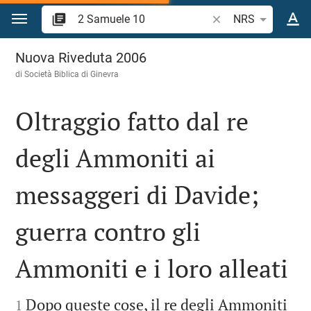
Vai al contenuto
Ricerca verso biblico
NRS
2 Samuele 10
Nuova Riveduta 2006
di Società Biblica di Ginevra
Oltraggio fatto dal re
degli Ammoniti ai
messaggeri di Davide;
guerra contro gli
Ammoniti e i loro alleati


Dopo queste cose, il re degli Ammoniti
1