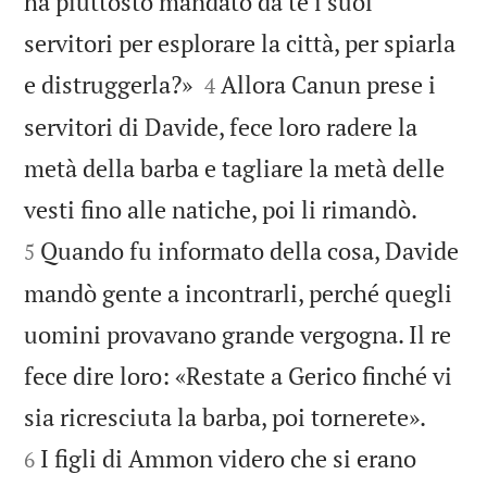
ha piuttosto mandato da te i suoi
servitori per esplorare la città, per spiarla


e distruggerla?»
Allora Canun prese i
4
servitori di Davide, fece loro radere la
metà della barba e tagliare la metà delle


vesti fino alle natiche, poi li rimandò.
Quando fu informato della cosa, Davide
5
mandò gente a incontrarli, perché quegli
uomini provavano grande vergogna. Il re
fece dire loro: «Restate a Gerico finché vi


sia ricresciuta la barba, poi tornerete».
I figli di Ammon videro che si erano
6