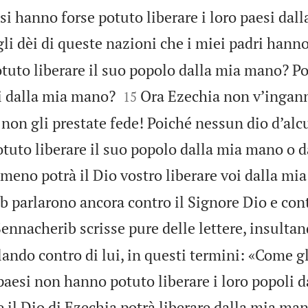
si hanno forse potuto liberare i loro paesi da
 gli dèi di queste nazioni che i miei padri hann
tuto liberare il suo popolo dalla mia mano? Po


vi dalla mia mano?
Ora Ezechia non v’inganni
15
 non gli prestate fede! Poiché nessun dio d’al
otuto liberare il suo popolo dalla mia mano o 
meno potrà il Dio vostro liberare voi dalla mi
b parlarono ancora contro il Signore Dio e cont
ennacherib scrisse pure delle lettere, insultan
lando contro di lui, in questi termini: «Come gl
 paesi non hanno potuto liberare i loro popoli d
il Dio di Ezechia potrà liberare dalla mia man