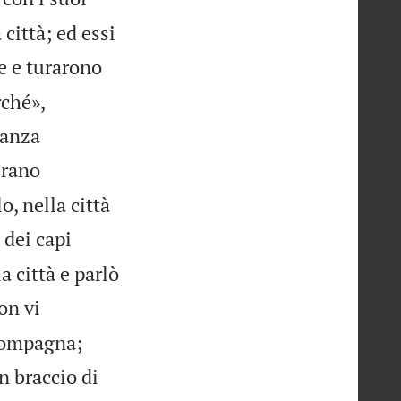
città; ed essi
e e turarono
rché»,
danza
erano
lo, nella città
 dei capi
a città e parlò
on vi
ccompagna;
n braccio di