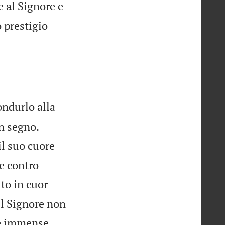
 al Signore e
ò prestigio
ondurlo alla


un segno.
il suo cuore
 e contro
to in cuor
el Signore non
e immense