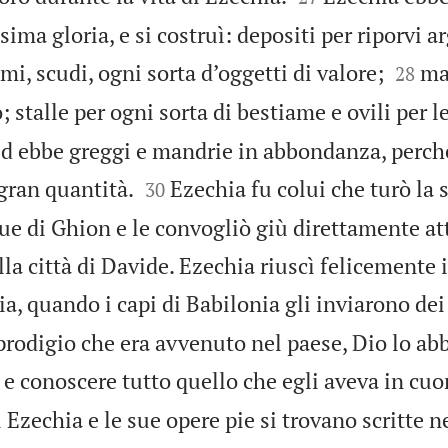
ima gloria, e si costruì: depositi per riporvi ar


mi, scudi, ogni sorta d’oggetti di valore;
ma
28
io; stalle per ogni sorta di bestiame e ovili per l
 ed ebbe greggi e mandrie in abbondanza, perch


gran quantità.
Ezechia fu colui che turò la 
30
ue di Ghion e le convogliò giù direttamente att
lla città di Davide. Ezechia riuscì felicemente i
ia, quando i capi di Babilonia gli inviarono de
 prodigio che era avvenuto nel paese, Dio lo a
 e conoscere tutto quello che egli aveva in cuo
 Ezechia e le sue opere pie si trovano scritte n