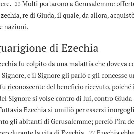


iere.
Molti portarono a Gerusalemme offerte
23
zechia, re di Giuda, il quale, da allora, acquist

le nazioni.
guarigione di Ezechia
echia fu colpito da una malattia che doveva c
 Signore, e il Signore gli parlò e gli concesse 
u riconoscente del beneficio ricevuto, poiché 
 del Signore si volse contro di lui, contro Giuda
Tuttavia Ezechia si umiliò per essersi inorgogli
nto gli abitanti di Gerusalemme; perciò l’ira d


loro durante la vita di Ezechia.
Ezechia ebb
27