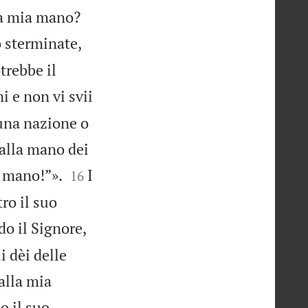


lla mia mano?
o sterminate,
trebbe il
 e non vi svii
cuna nazione o
dalla mano dei


a mano!”».
I
16
ro il suo
do il Signore,
i dèi delle
alla mia
o il suo