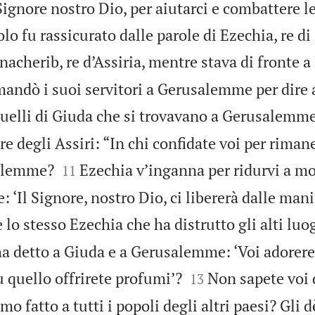
 Signore nostro Dio, per aiutarci e combattere l
olo fu rassicurato dalle parole di Ezechia, re di
acherib, re d’Assiria, mentre stava di fronte a
 mandò i suoi servitori a Gerusalemme per dire 
 quelli di Giuda che si trovavano a Gerusalemm
re degli Assiri: “In chi confidate voi per riman


salemme?
Ezechia v’inganna per ridurvi a mo
11
: ‘Il Signore, nostro Dio, ci libererà dalle mani
 lo stesso Ezechia che ha distrutto gli alti luog
ha detto a Giuda e a Gerusalemme: ‘Voi adorere


u quello offrirete profumi’?
Non sapete voi 
13
mo fatto a tutti i popoli degli altri paesi? Gli d