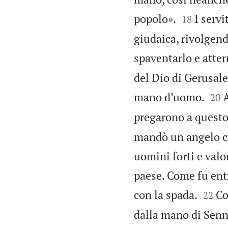


popolo».
I servi
18
giudaica, rivolgen
spaventarlo e atterr
del Dio di Gerusale


mano d’uomo.
A
20
pregarono a questo 
mandò un angelo ch
uomini forti e valor
paese. Come fu entra


con la spada.
Co
22
dalla mano di Sennac