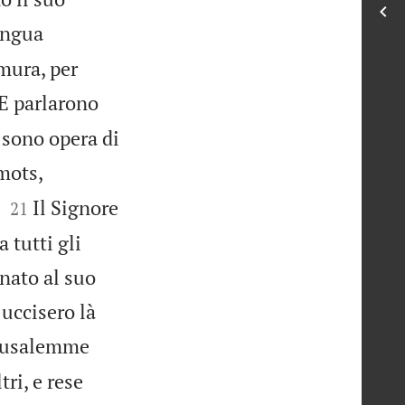
lingua
mura, per
E parlarono
 sono opera di
Amots,


Il Signore
21
 tutti gli
gnato al suo
 uccisero là
Gerusalemme
tri, e rese