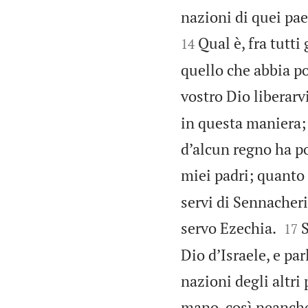
nazioni di quei pae
Qual è, fra tutti
14
quello che abbia po
vostro Dio liberar
in questa maniera;
d’alcun regno ha p
miei padri; quanto 
servi di Sennacheri


servo Ezechia.
S
17
Dio d’Israele, e par
nazioni degli altri
mano, così neanche 