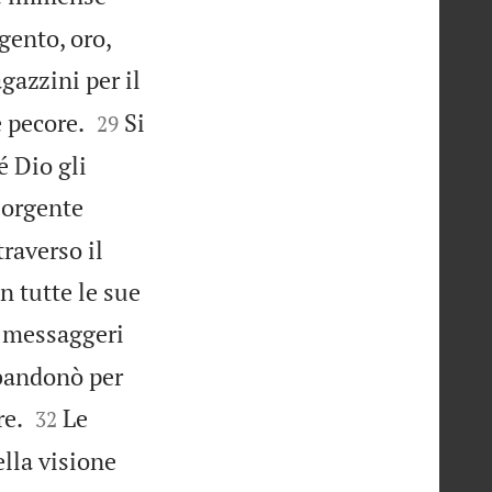
gento, oro,
gazzini per il


e pecore.
Si
29
é Dio gli
sorgente
raverso il
n tutte le sue
i messaggeri
bbandonò per


re.
Le
32
ella visione