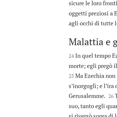
sicure le loro front
oggetti preziosi a E
agli occhi di tutte 
Malattia e 


In quel tempo Ez
24
morte; egli pregò il
Ma Ezechia non f
25
s’inorgoglì; e l’ira


Gerusalemme.
26
suo, tanto egli qua
si riversò sopra di 