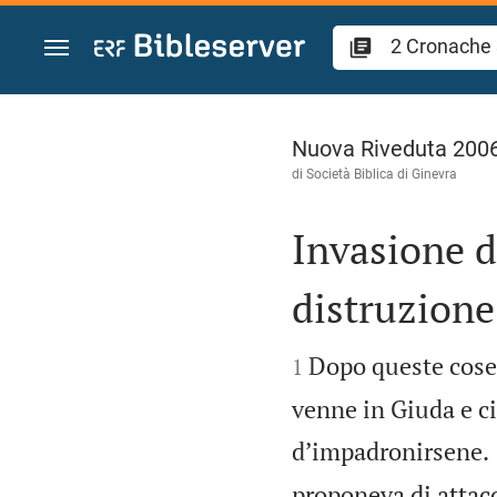
Vai al contenuto
2 Cronache 32
Nuova Riveduta 200
di Società Biblica di Ginevra
Invasione d
distruzione


Dopo queste cose e
1
venne in Giuda e cin
d’impadronirsene.
proponeva di atta