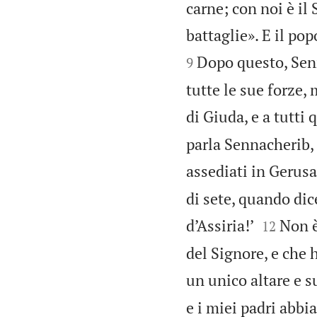
carne; con noi è il
battaglie». E il pop
Dopo questo, Senn
9
tutte le sue forze,
di Giuda, e a tutti
parla Sennacherib, 
assediati in Geru
di sete, quando dice


d’Assiria!’
Non è
12
del Signore, e che 
un unico altare e s
e i miei padri abbia