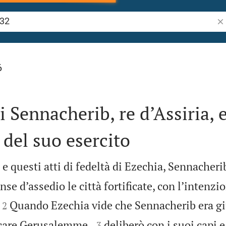
Ric
6
i Sennacherib, re d’Assiria, 
 del suo esercito
 questi atti di fedeltà di Ezechia, Sennacherib,
se d’assedio le città fortificate, con l’intenzi


Quando Ezechia vide che Sennacherib era gi
2


ccare Gerusalemme,
deliberò con i suoi capi e
3