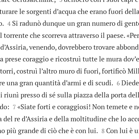
turare le sorgenti d’acqua che erano fuori della 


o.
Si radunò dunque un gran numero di gent
4
il torrente che scorreva attraverso il paese. «Pe
e d’Assiria, venendo, dovrebbero trovare abbon
a prese coraggio e ricostruì tutte le mura dov’
torri, costruì l’altro muro di fuori, fortificò Mil


are una gran quantità d’armi e di scudi.
Diede
6
li riunì presso di sé sulla piazza della porta dell


ndo:
«Siate forti e coraggiosi! Non temete e n
7
 del re d’Assiria e della moltitudine che lo a


o più grande di ciò che è con lui.
Con lui è u
8