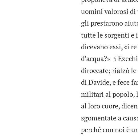
uomini valorosi di 
gli prestarono aiut
tutte le sorgenti e 
dicevano essi, «i r


d’acqua?»
Ezechi
5
diroccate; rialzò le 
di Davide, e fece f
militari al popolo, 
al loro cuore, dice
sgomentate a causa
perché con noi è un