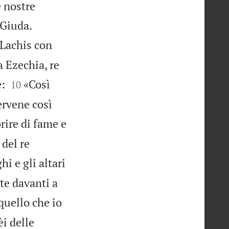
e nostre


 Giuda.
 Lachis con
a Ezechia, re


e:
«Così
10
ervene così
rire di fame e
 del re
hi e gli altari
te davanti a
quello che io
èi delle