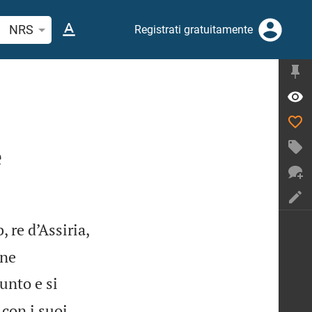
erca verso biblico o parola
NRS
Registrati gratuitamente
e
 re d’Assiria,
one
unto e si
 con i suoi