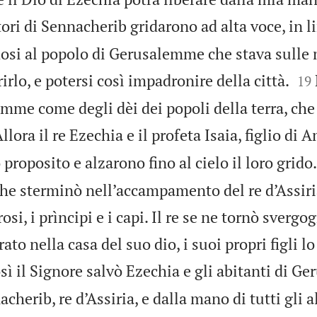
tori di Sennacherib gridarono ad alta voce, in 
dosi al popolo di Gerusalemme che stava sulle 


irlo, e potersi così impadronire della città.
19
mme come degli dèi dei popoli della terra, che
llora il re Ezechia e il profeta Isaia, figlio di 
proposito e alzarono fino al cielo il loro grido.
e sterminò nell’accampamento del re d’Assiria
osi, i prìncipi e i capi. Il re se ne tornò svergo
to nella casa del suo dio, i suoi propri figli lo
sì il Signore salvò Ezechia e gli abitanti di 
herib, re d’Assiria, e dalla mano di tutti gli al