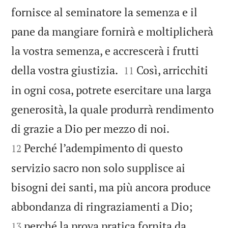
fornisce al seminatore la semenza e il
pane da mangiare fornirà e moltiplicherà
la vostra semenza, e accrescerà i frutti


della vostra giustizia.
Così, arricchiti
11
in ogni cosa, potrete esercitare una larga
generosità, la quale produrrà rendimento


di grazie a Dio per mezzo di noi.
Perché l’adempimento di questo
12
servizio sacro non solo supplisce ai
bisogni dei santi, ma più ancora produce


abbondanza di ringraziamenti a Dio;
perché la prova pratica fornita da
13