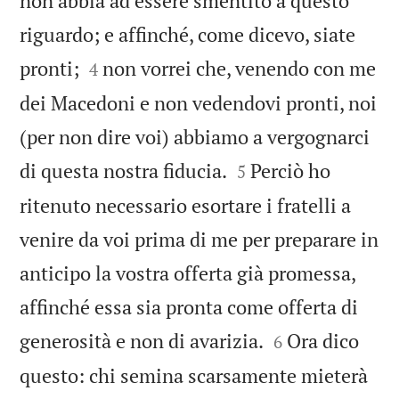
non abbia ad essere smentito a questo
riguardo; e affinché, come dicevo, siate


pronti;
non vorrei che, venendo con me
4
dei Macedoni e non vedendovi pronti, noi
(per non dire voi) abbiamo a vergognarci


di questa nostra fiducia.
Perciò ho
5
ritenuto necessario esortare i fratelli a
venire da voi prima di me per preparare in
anticipo la vostra offerta già promessa,
affinché essa sia pronta come offerta di


generosità e non di avarizia.
Ora dico
6
questo: chi semina scarsamente mieterà