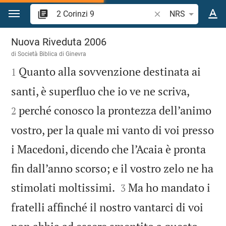
Vai al contenuto
Ricerca verso biblico
NRS
2 Corinzi 9
Nuova Riveduta 2006
di Società Biblica di Ginevra

Quanto alla sovvenzione destinata ai
1


santi, è superfluo che io ve ne scriva,
perché conosco la prontezza dell’animo
2
vostro, per la quale mi vanto di voi presso
i Macedoni, dicendo che l’Acaia è pronta
fin dall’anno scorso; e il vostro zelo ne ha


stimolati moltissimi.
Ma ho mandato i
3
fratelli affinché il nostro vantarci di voi