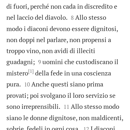
di fuori, perché non cada in discredito e


nel laccio del diavolo.
Allo stesso
8
modo i diaconi devono essere dignitosi,
non doppi nel parlare, non propensi a
troppo vino, non avidi di illeciti


guadagni;
uomini che custodiscano il
9
[1]
mistero
della fede in una coscienza


pura.
Anche questi siano prima
10
provati; poi svolgano il loro servizio se


sono irreprensibili.
Allo stesso modo
11
siano le donne dignitose, non maldicenti,


sobrie, fedeli in ogni cosa.
I diaconi
12