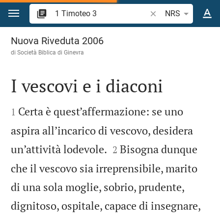
Vai al contenuto
Ricerca verso biblico
NRS
1 Timoteo 3
Nuova Riveduta 2006
di Società Biblica di Ginevra
I vescovi e i diaconi


Certa è quest’affermazione: se uno
1
aspira all’incarico di vescovo, desidera


un’attività lodevole.
Bisogna dunque
2
che il vescovo sia irreprensibile, marito
di una sola moglie, sobrio, prudente,


dignitoso, ospitale, capace di insegnare,