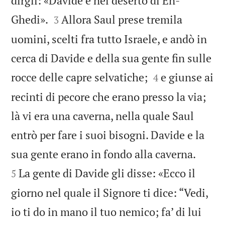
dirgli: «Davide è nel deserto di En-


Ghedi».
Allora Saul prese tremila
3
uomini, scelti fra tutto Israele, e andò in
cerca di Davide e della sua gente fin sulle


rocce delle capre selvatiche;
e giunse ai
4
recinti di pecore che erano presso la via;
là vi era una caverna, nella quale Saul
entrò per fare i suoi bisogni. Davide e la


sua gente erano in fondo alla caverna.
La gente di Davide gli disse: «Ecco il
5
giorno nel quale il Signore ti dice: “Vedi,
io ti do in mano il tuo nemico; fa’ di lui