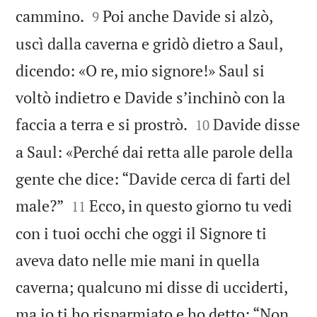


cammino.
Poi anche Davide si alzò,
9
uscì dalla caverna e gridò dietro a Saul,
dicendo: «O re, mio signore!» Saul si
voltò indietro e Davide s’inchinò con la


faccia a terra e si prostrò.
Davide disse
10
a Saul: «Perché dai retta alle parole della
gente che dice: “Davide cerca di farti del


male?”
Ecco, in questo giorno tu vedi
11
con i tuoi occhi che oggi il Signore ti
aveva dato nelle mie mani in quella
caverna; qualcuno mi disse di ucciderti,
ma io ti ho risparmiato e ho detto: “Non