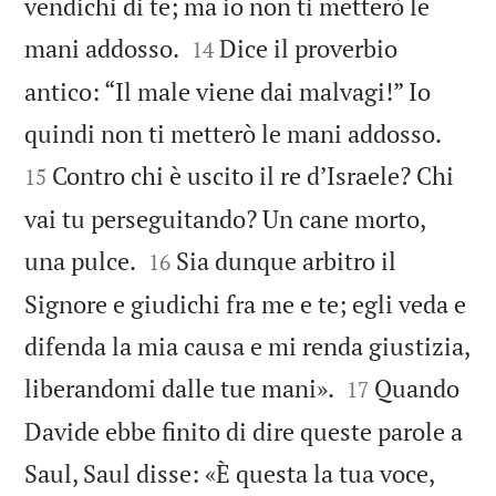
vendichi di te; ma io non ti metterò le


mani addosso.
Dice il proverbio
14
antico: “Il male viene dai malvagi!” Io


quindi non ti metterò le mani addosso.
Contro chi è uscito il re d’Israele? Chi
15
vai tu perseguitando? Un cane morto,


una pulce.
Sia dunque arbitro il
16
Signore e giudichi fra me e te; egli veda e
difenda la mia causa e mi renda giustizia,


liberandomi dalle tue mani».
Quando
17
Davide ebbe finito di dire queste parole a
Saul, Saul disse: «È questa la tua voce,