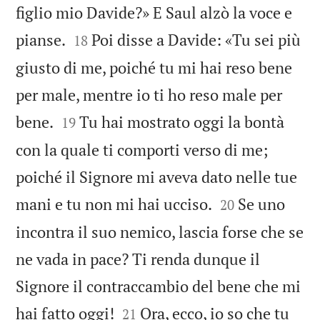
figlio mio Davide?» E Saul alzò la voce e


pianse.
Poi disse a Davide: «Tu sei più
18
giusto di me, poiché tu mi hai reso bene
per male, mentre io ti ho reso male per


bene.
Tu hai mostrato oggi la bontà
19
con la quale ti comporti verso di me;
poiché il Signore mi aveva dato nelle tue


mani e tu non mi hai ucciso.
Se uno
20
incontra il suo nemico, lascia forse che se
ne vada in pace? Ti renda dunque il
Signore il contraccambio del bene che mi


hai fatto oggi!
Ora, ecco, io so che tu
21