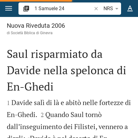
Vai al contenuto
Ricerca verso biblico
NRS
1 Samuele 24
Nuova Riveduta 2006
di Società Biblica di Ginevra
Saul risparmiato da
Davide nella spelonca di
En-Ghedi


Davide salì di là e abitò nelle fortezze di
1


En-Ghedi.
Quando Saul tornò
2
dall’inseguimento dei Filistei, vennero a