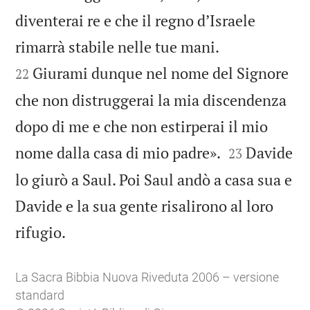
diventerai re e che il regno d’Israele


rimarrà stabile nelle tue mani.
Giurami dunque nel nome del Signore
22
che non distruggerai la mia discendenza
dopo di me e che non estirperai il mio


nome dalla casa di mio padre».
Davide
23
lo giurò a Saul. Poi Saul andò a casa sua e
Davide e la sua gente risalirono al loro

rifugio.
La Sacra Bibbia Nuova Riveduta 2006 – versione
standard