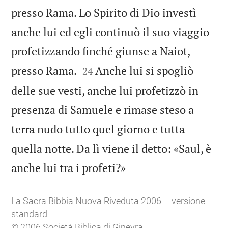
presso Rama. Lo Spirito di Dio investì
anche lui ed egli continuò il suo viaggio
profetizzando finché giunse a Naiot,


presso Rama.
Anche lui si spogliò
24
delle sue vesti, anche lui profetizzò in
presenza di Samuele e rimase steso a
terra nudo tutto quel giorno e tutta
quella notte. Da lì viene il detto: «Saul, è

anche lui tra i profeti?»
La Sacra Bibbia Nuova Riveduta 2006 – versione
standard
© 2006 Società Biblica di Ginevra