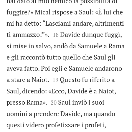
hai dato al mio nemico la possibilità di
fuggire?» Mical rispose a Saul: «È lui che
mi ha detto: “Lasciami andare, altrimenti


ti ammazzo!”».
Davide dunque fuggì,
18
si mise in salvo, andò da Samuele a Rama
e gli raccontò tutto quello che Saul gli
aveva fatto. Poi egli e Samuele andarono


a stare a Naiot.
Questo fu riferito a
19
Saul, dicendo: «Ecco, Davide è a Naiot,


presso Rama».
Saul inviò i suoi
20
uomini a prendere Davide, ma quando
questi videro profetizzare i profeti,