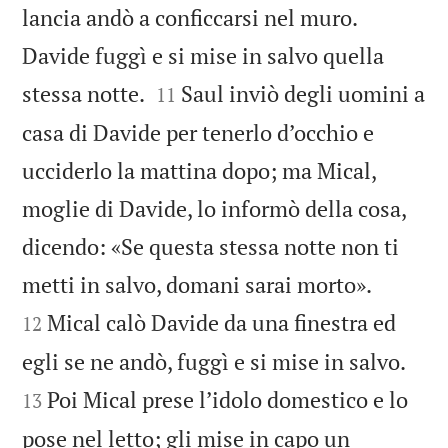
lancia andò a conficcarsi nel muro.
Davide fuggì e si mise in salvo quella


stessa notte.
Saul inviò degli uomini a
11
casa di Davide per tenerlo d’occhio e
ucciderlo la mattina dopo; ma Mical,
moglie di Davide, lo informò della cosa,
dicendo: «Se questa stessa notte non ti


metti in salvo, domani sarai morto».
Mical calò Davide da una finestra ed
12


egli se ne andò, fuggì e si mise in salvo.
Poi Mical prese l’idolo domestico e lo
13
pose nel letto; gli mise in capo un