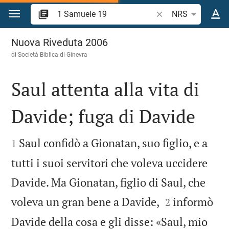
Vai al contenuto
Ricerca verso biblico
NRS
1 Samuele 19
Nuova Riveduta 2006
di Società Biblica di Ginevra
Saul attenta alla vita di
Davide; fuga di Davide


Saul confidò a Gionatan, suo figlio, e a
1
tutti i suoi servitori che voleva uccidere
Davide. Ma Gionatan, figlio di Saul, che


voleva un gran bene a Davide,
informò
2
Davide della cosa e gli disse: «Saul, mio