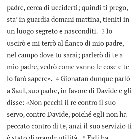
padre, cerca di ucciderti; quindi ti prego,
sta’ in guardia domani mattina, tieniti in


un luogo segreto e nasconditi.
Io
3
uscirò e mi terrò al fianco di mio padre,
nel campo dove tu sarai; parlerò di te a
mio padre, vedrò come vanno le cose e te


lo farò sapere».
Gionatan dunque parlò
4
a Saul, suo padre, in favore di Davide e gli
disse: «Non pecchi il re contro il suo
servo, contro Davide, poiché egli non ha
peccato contro di te, anzi il suo servizio ti


è stato di grande utilità.
Egli ha
5