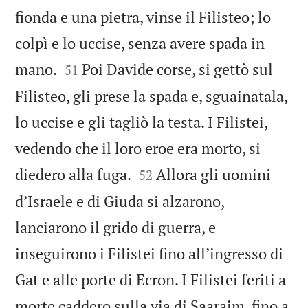
fionda e una pietra, vinse il Filisteo; lo
colpì e lo uccise, senza avere spada in


mano.
Poi Davide corse, si gettò sul
51
Filisteo, gli prese la spada e, sguainatala,
lo uccise e gli tagliò la testa. I Filistei,
vedendo che il loro eroe era morto, si


diedero alla fuga.
Allora gli uomini
52
d’Israele e di Giuda si alzarono,
lanciarono il grido di guerra, e
inseguirono i Filistei fino all’ingresso di
Gat e alle porte di Ecron. I Filistei feriti a
morte caddero sulla via di Saaraim, fino a