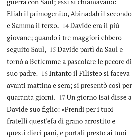
guerra con Saul; essi si chiamavano:
Eliab il primogenito, Abinadab il secondo


e Samma il terzo.
Davide era il più
14
giovane; quando i tre maggiori ebbero


seguito Saul,
Davide partì da Saul e
15
tornò a Betlemme a pascolare le pecore di


suo padre.
Intanto il Filisteo si faceva
16
avanti mattina e sera; si presentò così per


quaranta giorni.
Un giorno Isai disse a
17
Davide suo figlio: «Prendi per i tuoi
fratelli quest’efa di grano arrostito e
questi dieci pani, e portali presto ai tuoi