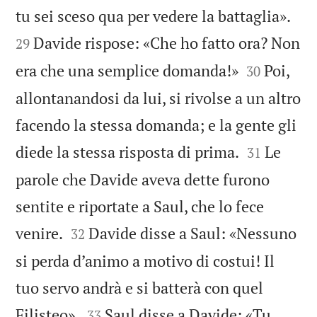


tu sei sceso qua per vedere la battaglia».
Davide rispose: «Che ho fatto ora? Non
29


era che una semplice domanda!»
Poi,
30
allontanandosi da lui, si rivolse a un altro
facendo la stessa domanda; e la gente gli


diede la stessa risposta di prima.
Le
31
parole che Davide aveva dette furono
sentite e riportate a Saul, che lo fece


venire.
Davide disse a Saul: «Nessuno
32
si perda d’animo a motivo di costui! Il
tuo servo andrà e si batterà con quel


Filisteo».
Saul disse a Davide: «Tu
33