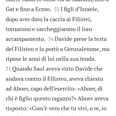


Gat e fino a Ecron.
I figli d’Israele,
53
dopo aver dato la caccia ai Filistei,
tornarono e saccheggiarono il loro


accampamento.
Davide prese la testa
54
del Filisteo e la portò a Gerusalemme, ma


ripose le armi di lui nella sua tenda.
Quando Saul aveva visto Davide che
55
andava contro il Filisteo, aveva chiesto
ad Abner, capo dell’esercito: «Abner, di
chi è figlio questo ragazzo?» Abner aveva
risposto: «Com’è vero che tu vivi, o re, io