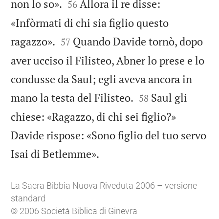


non lo so».
Allora il re disse:
56
«Infòrmati di chi sia figlio questo


ragazzo».
Quando Davide tornò, dopo
57
aver ucciso il Filisteo, Abner lo prese e lo
condusse da Saul; egli aveva ancora in


mano la testa del Filisteo.
Saul gli
58
chiese: «Ragazzo, di chi sei figlio?»
Davide rispose: «Sono figlio del tuo servo

Isai di Betlemme».
La Sacra Bibbia Nuova Riveduta 2006 – versione
standard
© 2006 Società Biblica di Ginevra