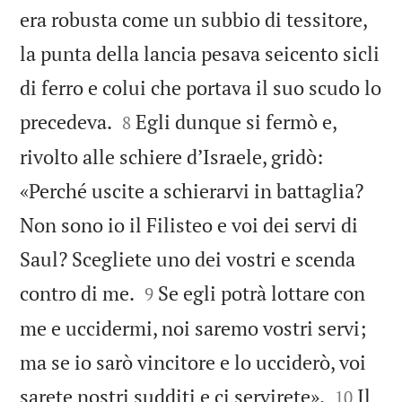
era robusta come un subbio di tessitore,
la punta della lancia pesava seicento sicli
di ferro e colui che portava il suo scudo lo


precedeva.
Egli dunque si fermò e,
8
rivolto alle schiere d’Israele, gridò:
«Perché uscite a schierarvi in battaglia?
Non sono io il Filisteo e voi dei servi di
Saul? Scegliete uno dei vostri e scenda


contro di me.
Se egli potrà lottare con
9
me e uccidermi, noi saremo vostri servi;
ma se io sarò vincitore e lo ucciderò, voi


sarete nostri sudditi e ci servirete».
Il
10