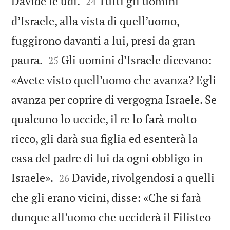


Davide le udì.
Tutti gli uomini
24
d’Israele, alla vista di quell’uomo,
fuggirono davanti a lui, presi da gran


paura.
Gli uomini d’Israele dicevano:
25
«Avete visto quell’uomo che avanza? Egli
avanza per coprire di vergogna Israele. Se
qualcuno lo uccide, il re lo farà molto
ricco, gli darà sua figlia ed esenterà la
casa del padre di lui da ogni obbligo in


Israele».
Davide, rivolgendosi a quelli
26
che gli erano vicini, disse: «Che si farà
dunque all’uomo che ucciderà il Filisteo