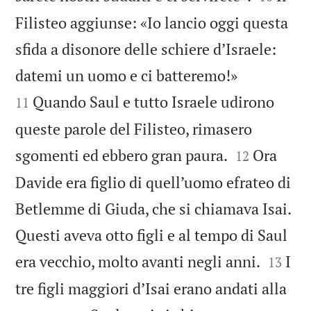
Filisteo aggiunse: «Io lancio oggi questa
sfida a disonore delle schiere d’Israele:


datemi un uomo e ci batteremo!»
Quando Saul e tutto Israele udirono
11
queste parole del Filisteo, rimasero


sgomenti ed ebbero gran paura.
Ora
12
Davide era figlio di quell’uomo efrateo di
Betlemme di Giuda, che si chiamava Isai.
Questi aveva otto figli e al tempo di Saul


era vecchio, molto avanti negli anni.
I
13
tre figli maggiori d’Isai erano andati alla