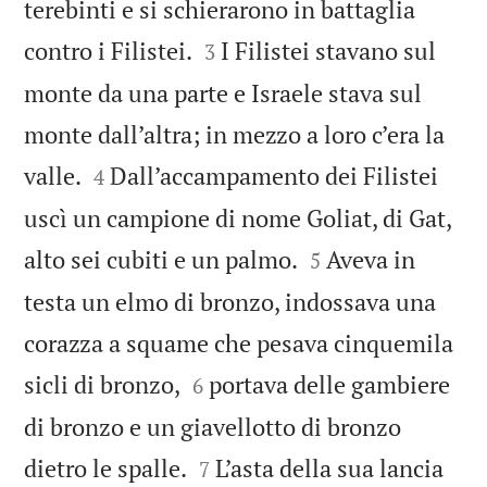
terebinti e si schierarono in battaglia


contro i Filistei.
I Filistei stavano sul
3
monte da una parte e Israele stava sul
monte dall’altra; in mezzo a loro c’era la


valle.
Dall’accampamento dei Filistei
4
uscì un campione di nome Goliat, di Gat,


alto sei cubiti e un palmo.
Aveva in
5
testa un elmo di bronzo, indossava una
corazza a squame che pesava cinquemila


sicli di bronzo,
portava delle gambiere
6
di bronzo e un giavellotto di bronzo


dietro le spalle.
L’asta della sua lancia
7