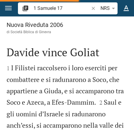
Vai al contenuto
Ricerca verso biblico
NRS
1 Samuele 17
Nuova Riveduta 2006
di Società Biblica di Ginevra
Davide vince Goliat


I Filistei raccolsero i loro eserciti per
1
combattere e si radunarono a Soco, che
appartiene a Giuda, e si accamparono tra


Soco e Azeca, a Efes-Dammim.
Saul e
2
gli uomini d’Israele si radunarono
anch’essi, si accamparono nella valle dei