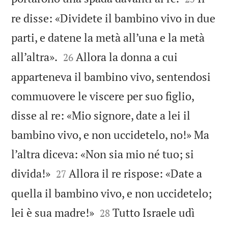
re disse: «Dividete il bambino vivo in due
parti, e datene la metà all’una e la metà


all’altra».
Allora la donna a cui
26
apparteneva il bambino vivo, sentendosi
commuovere le viscere per suo figlio,
disse al re: «Mio signore, date a lei il
bambino vivo, e non uccidetelo, no!» Ma
l’altra diceva: «Non sia mio né tuo; si


divida!»
Allora il re rispose: «Date a
27
quella il bambino vivo, e non uccidetelo;


lei è sua madre!»
Tutto Israele udì
28