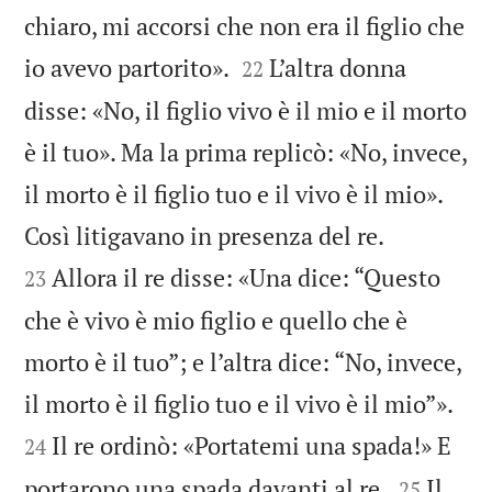
chiaro, mi accorsi che non era il figlio che


io avevo partorito».
L’altra donna
22
disse: «No, il figlio vivo è il mio e il morto
è il tuo». Ma la prima replicò: «No, invece,
il morto è il figlio tuo e il vivo è il mio».


Così litigavano in presenza del re.
Allora il re disse: «Una dice: “Questo
23
che è vivo è mio figlio e quello che è
morto è il tuo”; e l’altra dice: “No, invece,


il morto è il figlio tuo e il vivo è il mio”».
Il re ordinò: «Portatemi una spada!» E
24


portarono una spada davanti al re.
Il
25