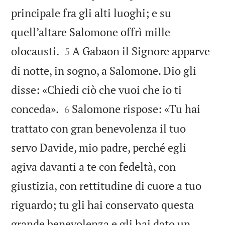
principale fra gli alti luoghi; e su
quell’altare Salomone offrì mille


olocausti.
A Gabaon il Signore apparve
5
di notte, in sogno, a Salomone. Dio gli
disse: «Chiedi ciò che vuoi che io ti


conceda».
Salomone rispose: «Tu hai
6
trattato con gran benevolenza il tuo
servo Davide, mio padre, perché egli
agiva davanti a te con fedeltà, con
giustizia, con rettitudine di cuore a tuo
riguardo; tu gli hai conservato questa
grande benevolenza e gli hai dato un