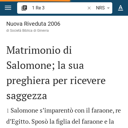
Vai al contenuto
Ricerca verso biblico
NRS
1 Re 3
Nuova Riveduta 2006
di Società Biblica di Ginevra
Matrimonio di
Salomone; la sua
preghiera per ricevere
saggezza


Salomone s’imparentò con il faraone, re
1
d’Egitto. Sposò la figlia del faraone e la