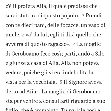
c’è il profeta Aiia, il quale predisse che


sarei stato re di questo popolo.
Prendi
3
con te dieci pani, delle focacce, un vaso di
miele, e va’ da lui; egli ti dirà quello che


avverrà di questo ragazzo».
La moglie
4
di Geroboamo fece così; partì, andò a Silo
e giunse a casa di Aiia. Aiia non poteva
vedere, poiché gli si era indebolita la


vista per la vecchiaia.
Il Signore aveva
5
detto ad Aiia: «La moglie di Geroboamo
sta per venire a consultarti riguardo a suo
figlio, che è ammalato. Tu parlale così e