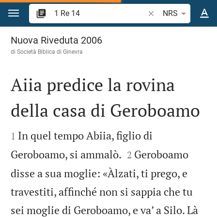
Vai al contenuto
Ricerca verso biblico
NRS
1 Re 14
Nuova Riveduta 2006
di Società Biblica di Ginevra
Aiia predice la rovina
della casa di Geroboamo


In quel tempo Abiia, figlio di
1


Geroboamo, si ammalò.
Geroboamo
2
disse a sua moglie: «Àlzati, ti prego, e
travestiti, affinché non si sappia che tu
sei moglie di Geroboamo, e va’ a Silo. Là