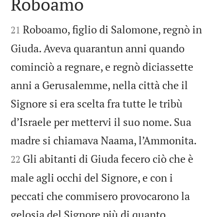
Roboamo


Roboamo, figlio di Salomone, regnò in
21
Giuda. Aveva quarantun anni quando
cominciò a regnare, e regnò diciassette
anni a Gerusalemme, nella città che il
Signore si era scelta fra tutte le tribù
d’Israele per mettervi il suo nome. Sua


madre si chiamava Naama, l’Ammonita.
Gli abitanti di Giuda fecero ciò che è
22
male agli occhi del Signore, e con i
peccati che commisero provocarono la
gelosia del Signore più di quanto