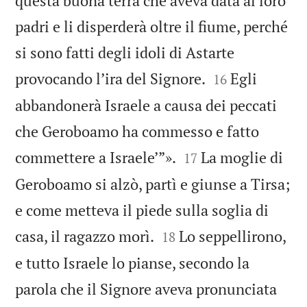
questa buona terra che aveva data ai loro
padri e li disperderà oltre il fiume, perché
si sono fatti degli idoli di Astarte


provocando l’ira del Signore.
Egli
16
abbandonerà Israele a causa dei peccati
che Geroboamo ha commesso e fatto


commettere a Israele’”».
La moglie di
17
Geroboamo si alzò, partì e giunse a Tirsa;
e come metteva il piede sulla soglia di


casa, il ragazzo morì.
Lo seppellirono,
18
e tutto Israele lo pianse, secondo la
parola che il Signore aveva pronunciata