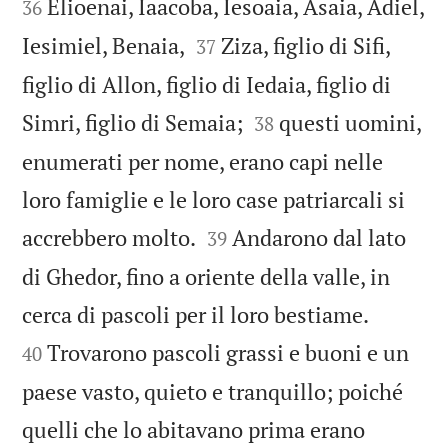
Elioenai, Iaacoba, Iesoaia, Asaia, Adiel,
36


Iesimiel, Benaia,
Ziza, figlio di Sifi,
37
figlio di Allon, figlio di Iedaia, figlio di


Simri, figlio di Semaia;
questi uomini,
38
enumerati per nome, erano capi nelle
loro famiglie e le loro case patriarcali si


accrebbero molto.
Andarono dal lato
39
di Ghedor, fino a oriente della valle, in


cerca di pascoli per il loro bestiame.
Trovarono pascoli grassi e buoni e un
40
paese vasto, quieto e tranquillo; poiché
quelli che lo abitavano prima erano