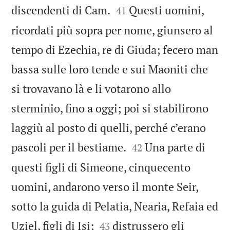


discendenti di Cam.
Questi uomini,
41
ricordati più sopra per nome, giunsero al
tempo di Ezechia, re di Giuda; fecero man
bassa sulle loro tende e sui Maoniti che
si trovavano là e li votarono allo
sterminio, fino a oggi; poi si stabilirono
laggiù al posto di quelli, perché c’erano


pascoli per il bestiame.
Una parte di
42
questi figli di Simeone, cinquecento
uomini, andarono verso il monte Seir,
sotto la guida di Pelatia, Nearia, Refaia ed


Uziel, figli di Isi;
distrussero gli
43