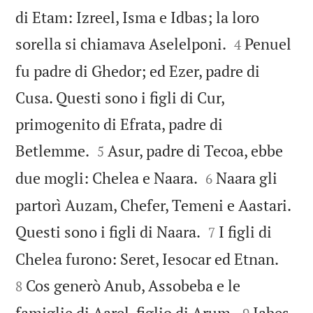
di Etam: Izreel, Isma e Idbas; la loro


sorella si chiamava Aselelponi.
Penuel
4
fu padre di Ghedor; ed Ezer, padre di
Cusa. Questi sono i figli di Cur,
primogenito di Efrata, padre di


Betlemme.
Asur, padre di Tecoa, ebbe
5


due mogli: Chelea e Naara.
Naara gli
6
partorì Auzam, Chefer, Temeni e Aastari.


Questi sono i figli di Naara.
I figli di
7


Chelea furono: Seret, Iesocar ed Etnan.
Cos generò Anub, Assobeba e le
8


famiglie di Aarel, figlio di Arum.
Iabes