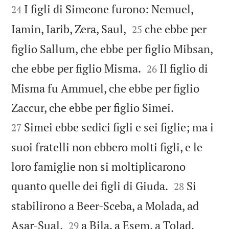


I figli di Simeone furono: Nemuel,
24


Iamin, Iarib, Zera, Saul,
che ebbe per
25
figlio Sallum, che ebbe per figlio Mibsan,


che ebbe per figlio Misma.
Il figlio di
26
Misma fu Ammuel, che ebbe per figlio


Zaccur, che ebbe per figlio Simei.
Simei ebbe sedici figli e sei figlie; ma i
27
suoi fratelli non ebbero molti figli, e le
loro famiglie non si moltiplicarono


quanto quelle dei figli di Giuda.
Si
28
stabilirono a Beer-Sceba, a Molada, ad




Asar-Sual,
a Bila, a Esem, a Tolad,
29