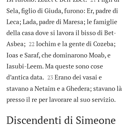
Sela, figlio di Giuda, furono: Er, padre di
Leca; Lada, padre di Maresa; le famiglie
della casa dove si lavora il bisso di Bet-


Asbea;
Iochim e la gente di Cozeba;
22
Ioas e Saraf, che dominarono Moab, e
Iasubi-Leem. Ma queste sono cose


d’antica data.
Erano dei vasai e
23
stavano a Netaim e a Ghedera; stavano là

presso il re per lavorare al suo servizio.
Discendenti di Simeone