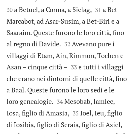


a Betuel, a Corma, a Siclag,
a Bet-
30
31
Marcabot, ad Asar-Susim, a Bet-Biri e a
Saaraim. Queste furono le loro città, fino


al regno di Davide.
Avevano pure i
32
villaggi di Etam, Ain, Rimmon, Tochen e


Asan – cinque città –
e tutti i villaggi
33
che erano nei dintorni di quelle città, fino
a Baal. Queste furono le loro sedi e le


loro genealogie.
Mesobab, Iamlec,
34


Iosa, figlio di Amasia,
Ioel, Ieu, figlio
35


di Iosibia, figlio di Seraia, figlio di Asiel,