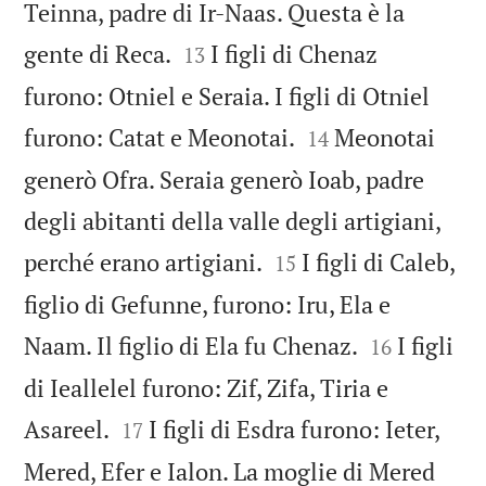
Teinna, padre di Ir-Naas. Questa è la


gente di Reca.
I figli di Chenaz
13
furono: Otniel e Seraia. I figli di Otniel


furono: Catat e Meonotai.
Meonotai
14
generò Ofra. Seraia generò Ioab, padre
degli abitanti della valle degli artigiani,


perché erano artigiani.
I figli di Caleb,
15
figlio di Gefunne, furono: Iru, Ela e


Naam. Il figlio di Ela fu Chenaz.
I figli
16
di Ieallelel furono: Zif, Zifa, Tiria e


Asareel.
I figli di Esdra furono: Ieter,
17
Mered, Efer e Ialon. La moglie di Mered