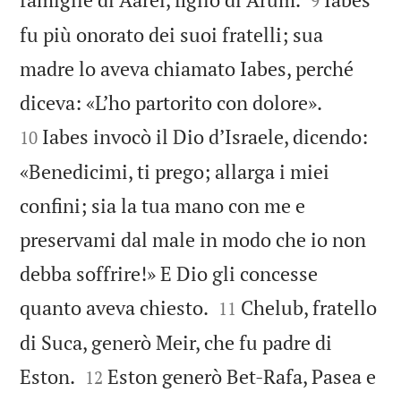
9
fu più onorato dei suoi fratelli; sua
madre lo aveva chiamato Iabes, perché


diceva: «L’ho partorito con dolore».
Iabes invocò il Dio d’Israele, dicendo:
10
«Benedicimi, ti prego; allarga i miei
confini; sia la tua mano con me e
preservami dal male in modo che io non
debba soffrire!» E Dio gli concesse


quanto aveva chiesto.
Chelub, fratello
11
di Suca, generò Meir, che fu padre di


Eston.
Eston generò Bet-Rafa, Pasea e
12