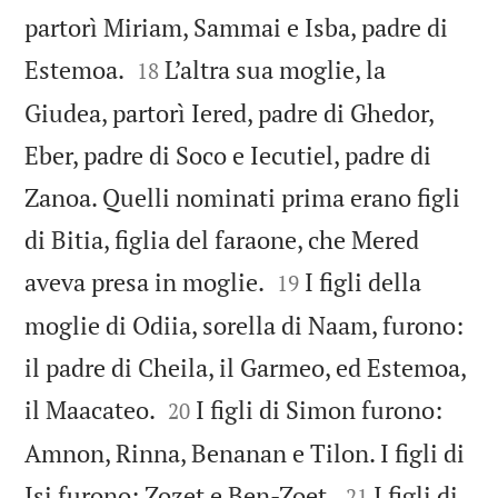
partorì Miriam, Sammai e Isba, padre di


Estemoa.
L’altra sua moglie, la
18
Giudea, partorì Iered, padre di Ghedor,
Eber, padre di Soco e Iecutiel, padre di
Zanoa. Quelli nominati prima erano figli
di Bitia, figlia del faraone, che Mered


aveva presa in moglie.
I figli della
19
moglie di Odiia, sorella di Naam, furono:
il padre di Cheila, il Garmeo, ed Estemoa,


il Maacateo.
I figli di Simon furono:
20
Amnon, Rinna, Benanan e Tilon. I figli di


Isi furono: Zozet e Ben-Zoet.
I figli di
21