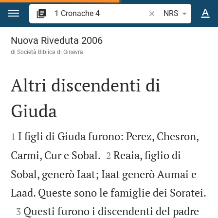
Vai al contenuto
Ricerca verso biblico
NRS
1 Cronache 4
Nuova Riveduta 2006
di Società Biblica di Ginevra
Altri discendenti di
Giuda


I figli di Giuda furono: Perez, Chesron,
1


Carmi, Cur e Sobal.
Reaia, figlio di
2
Sobal, generò Iaat; Iaat generò Aumai e

Laad. Queste sono le famiglie dei Soratei.

Questi furono i discendenti del padre
3