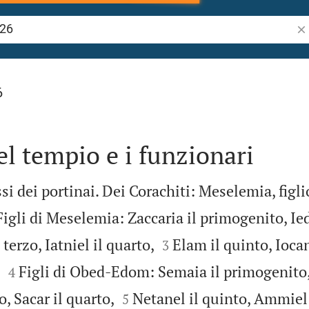
Ric
6
el tempio e i funzionari
si dei portinai. Dei Corachiti: Meselemia, figli
Figli di Meselemia: Zaccaria il primogenito, Ied


terzo, Iatniel il quarto,
Elam il quinto, Iocan
3


.
Figli di Obed-Edom: Semaia il primogenito,
4


o, Sacar il quarto,
Netanel il quinto, Ammiel 
5