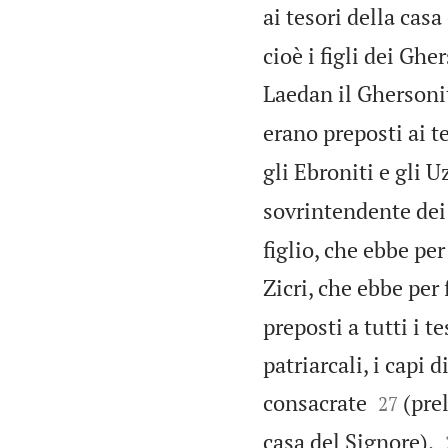
ai tesori della casa
cioè i figli dei Ghe
Laedan il Ghersonita
erano preposti ai t
gli Ebroniti e gli Uz
sovrintendente dei 
figlio, che ebbe per
Zicri, che ebbe per 
preposti a tutti i t
patriarcali, i capi 


consacrate
(pre
27
casa del Signore),