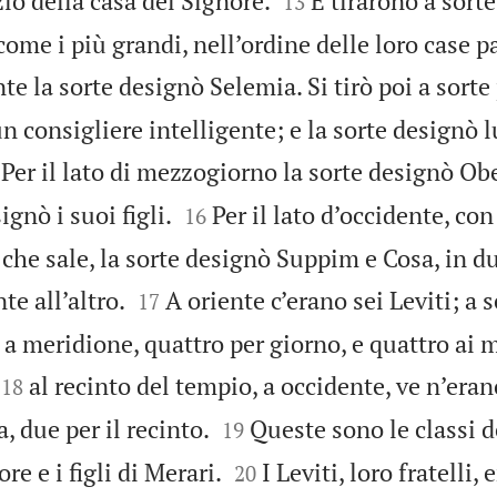
zio della casa del Signore.
E tirarono a sort
13
 come i più grandi, nell’ordine delle loro case pa
ente la sorte designò Selemia. Si tirò poi a sorte
un consigliere intelligente; e la sorte designò lu
Per il lato di mezzogiorno la sorte designò O


gnò i suoi figli.
Per il lato d’occidente, con
16
a che sale, la sorte designò Suppim e Cosa, in du


te all’altro.
A oriente c’erano sei Leviti; a 
17
 a meridione, quattro per giorno, e quattro ai 


al recinto del tempio, a occidente, ve n’era
18


a, due per il recinto.
Queste sono le classi d
19


Core e i figli di Merari.
I Leviti, loro fratelli,
20