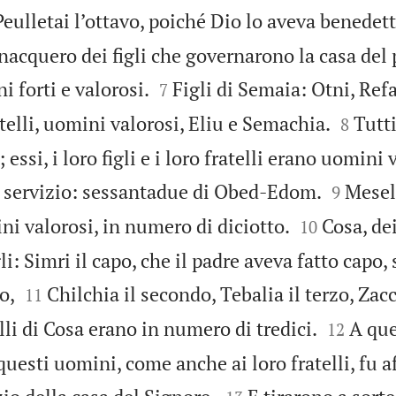
 Peulletai l’ottavo, poiché Dio lo aveva benedett
 nacquero dei figli che governarono la casa del 


 forti e valorosi.
Figli di Semaia: Otni, Ref
7


atelli, uomini valorosi, Eliu e Semachia.
Tutt
8
essi, i loro figli e i loro fratelli erano uomini 


il servizio: sessantadue di Obed-Edom.
Mesel
9


mini valorosi, in numero di diciotto.
Cosa, dei
10
gli: Simri il capo, che il padre aveva fatto capo


o,
Chilchia il secondo, Tebalia il terzo, Zacc
11


telli di Cosa erano in numero di tredici.
A que
12
 questi uomini, come anche ai loro fratelli, fu a

