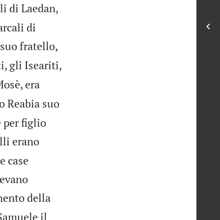
gli di Laedan,
arcali di
 suo fratello,
 gli Iseariti,
Mosè, era
ono Reabia suo
 per figlio
lli erano
le case
avevano
mento della
 Samuele il