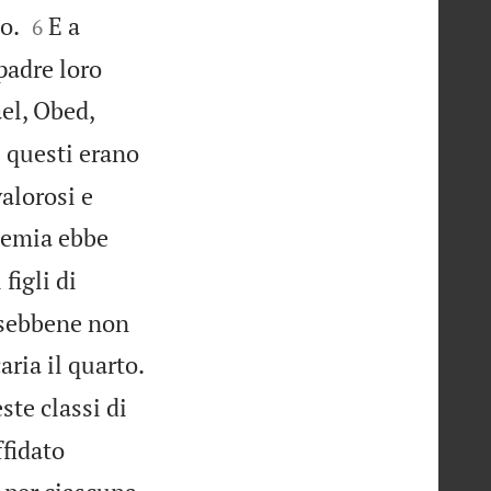


o.
E a
6
padre loro
ael, Obed,
i questi erano
valorosi e
emia ebbe
 figli di
, sebbene non
aria il quarto.
ste classi di
ffidato