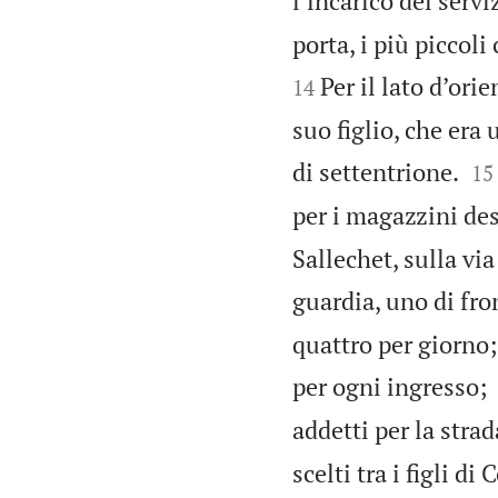
l’incarico del servi
porta, i più piccoli
Per il lato d’ori
14
suo figlio, che era 


di settentrione.
15
per i magazzini desi
Sallechet, sulla vi
guardia, uno di fron
quattro per giorno;
per ogni ingresso;
addetti per la strad
scelti tra i figli di 