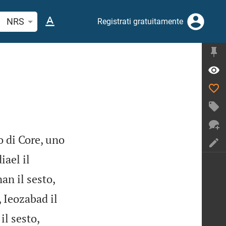
erca verso biblico o parola
NRS
Registrati gratuitamente
o di Core, uno
iael il
an il sesto,
 Ieozabad il
il sesto,