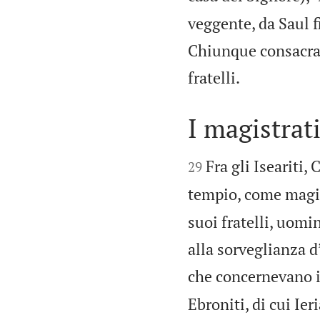
veggente, da Saul fi
Chiunque consacrava

fratelli.
I magistrati


Fra gli Iseariti, 
29
tempio, come magist
suoi fratelli, uomi
alla sorveglianza d’
che concernevano il 
Ebroniti, di cui Ie