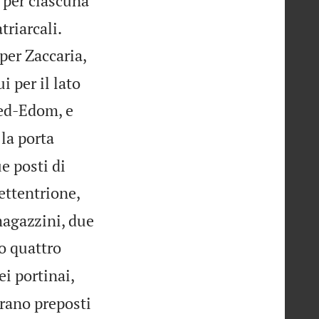
e per ciascuna


triarcali.
 per Zaccaria,
i per il lato
bed-Edom, e
 la porta
e posti di
settentrione,
magazzini, due
no quattro
ei portinai,
 erano preposti