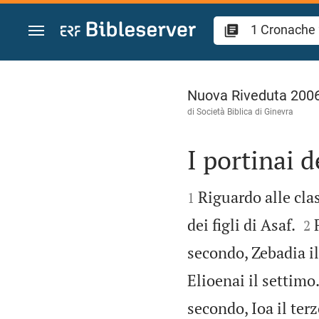
Vai al contenuto
1 Cronache 26
Nuova Riveduta 200
di Società Biblica di Ginevra
I portinai d


Riguardo alle clas
1


dei figli di Asaf.
2
secondo, Zebadia il 
Elioenai il settimo
secondo, Ioa il terz