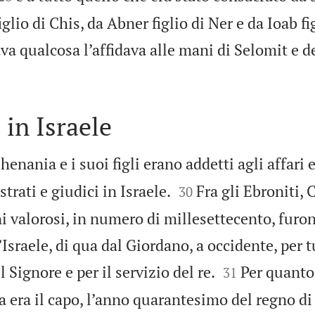
glio di Chis, da Abner figlio di Ner e da Ioab fi
 qualcosa l’affidava alle mani di Selomit e d
 in Israele
Chenania e i suoi figli erano addetti agli affari 


rati e giudici in Israele.
Fra gli Ebroniti, 
30
ni valorosi, in numero di millesettecento, furo
Israele, di qua dal Giordano, a occidente, per tu


Signore e per il servizio del re.
Per quanto
31
ria era il capo, l’anno quarantesimo del regno di