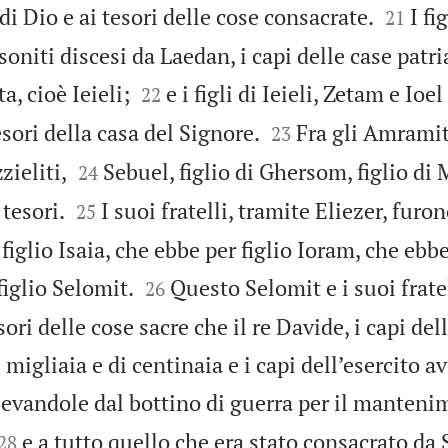


 di Dio e ai tesori delle cose consacrate.
I fi
21
rsoniti discesi da Laedan, i capi delle case patri


, cioè Ieieli;
e i figli di Ieieli, Zetam e Ioel
22


esori della casa del Signore.
Fra gli Amramiti,
23


zieliti,
Sebuel, figlio di Ghersom, figlio di 
24


tesori.
I suoi fratelli, tramite Eliezer, fur
25
 figlio Isaia, che ebbe per figlio Ioram, che ebbe


figlio Selomit.
Questo Selomit e i suoi frate
26
esori delle cose sacre che il re Davide, i capi del
di migliaia e di centinaia e i capi dell’esercito 
levandole dal bottino di guerra per il manteni


e a tutto quello che era stato consacrato da
28