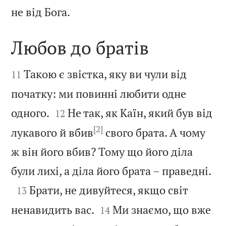

не від Бога.
Любов до братів


Такою є звістка, яку ви чули від
11
початку: ми повинні любити одне


одного.
Не так, як Каїн, який був від
12
[2]
лукавого й вбив
свого брата. А чому
ж він його вбив? Тому що його діла

були лихі, а діла його брата – праведні.

Брати, не дивуйтеся, якщо світ
13


ненавидить вас.
Ми знаємо, що вже
14