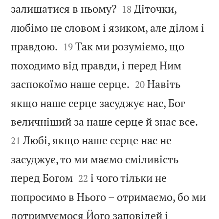


залишатися в ньому?
Діточки,
18
любімо не словом і язиком, але ділом і


правдою.
Так ми розуміємо, що
19
походимо від правди, і перед Ним


заспокоїмо наше серце.
Навіть
20
якщо наше серце засуджує нас, Бог


величніший за наше серце й знає все.
Любі, якщо наше серце нас не
21
засуджує, то ми маємо сміливість


перед Богом
і чого тільки не
22
попросимо в Нього – отримаємо, бо ми
дотримуємося Його заповідей і