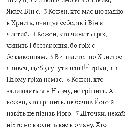


Яким Він є.
Кожен, хто має цю надію
3
в Христа, очищує себе, як і Він є


чистий.
Кожен, хто чинить гріх,
4
чинить і беззаконня, бо гріх є


беззаконням.
Ви знаєте, що Христос
5
[1]
явився, щоб усунути наші
гріхи, а в


Ньому гріха немає.
Кожен, хто
6
залишається в Ньому, не грішить. А
кожен, хто грішить, не бачив Його й


навіть не пізнав Його.
Діточки, нехай
7
ніхто не вводить вас в оману. Хто