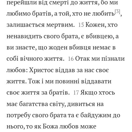
перейшли від смерті до життя, бо ми
[3]
любимо братів, а той, хто не любить
,


залишається мертвим.
Кожен, хто
15
ненавидить свого брата, є вбивцею, а
ви знаєте, що жоден вбивця немає в


собі вічного життя.
Отак ми пізнали
16
любов: Христос віддав за нас своє
життя. Тож і ми повинні віддавати


своє життя за братів.
Якщо хтось
17
має багатства світу, дивиться на
потребу свого брата та є байдужим до
нього, то як Божа любов може