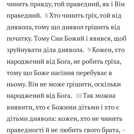
чинить правду, той праведний, як і Він


праведний.
Хто чинить гріх, той від
8
диявола, тому що диявол грішить від
початку. Тому Син Божий і явився, щоб


зруйнувати діла диявола.
Кожен, хто
9
народжений від Бога, не робить гріха,
тому що Боже насіння перебуває в
ньому. Він не може грішити, оскільки


народжений від Бога.
Так можна
10
виявити, хто є Божими дітьми і хто є
дітьми диявола: кожен, хто не чинить
праведності й не любить свого брата, –