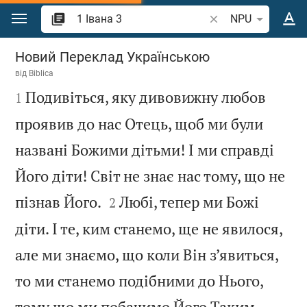
Перейти до вмісту
Шукати біблійний в
NPU
1 Івана 3
Новий Переклад Українською
від
Biblica

Подивіться, яку дивовижну любов
1
проявив до нас Отець, щоб ми були
названі Божими дітьми! І ми справді
Його діти! Світ не знає нас тому, що не


пізнав Його.
Любі, тепер ми Божі
2
діти. І те, ким станемо, ще не явилося,
але ми знаємо, що коли Він з’явиться,
то ми станемо подібними до Нього,
тому що ми побачимо Його Таким,