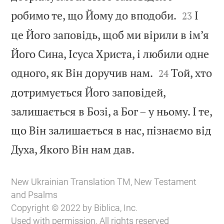


робимо те, що Йому до вподоби.
І
23
це Його заповідь, щоб ми вірили в ім’я
Його Сина, Ісуса Христа, і любили одне


одного, як Він доручив нам.
Той, хто
24
дотримується Його заповідей,
залишається в Бозі, а Бог – у ньому. І те,
що Він залишається в нас, пізнаємо від

Духа, Якого Він нам дав.
New Ukrainian Translation TM, New Testament
and Psalms
Copyright © 2022 by Biblica, Inc.
Used with permission. All rights reserved