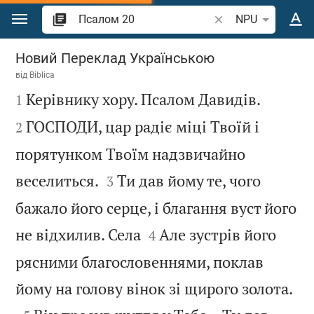
Перейти до вмісту
Шукати біблійний в
NPU
Псалом 20
Новий Переклад Українською
від
Biblica



Керівнику хору. Псалом Давидів.
1
ГОСПОДИ, цар радіє міці Твоїй і
2
порятунком Твоїм надзвичайно


веселиться.
Ти дав йому те, чого
3
бажало його серце, і благання вуст його


не відхилив. Села
Але зустрів його
4
рясними благословеннями, поклав

йому на голову вінок зі щирого золота.