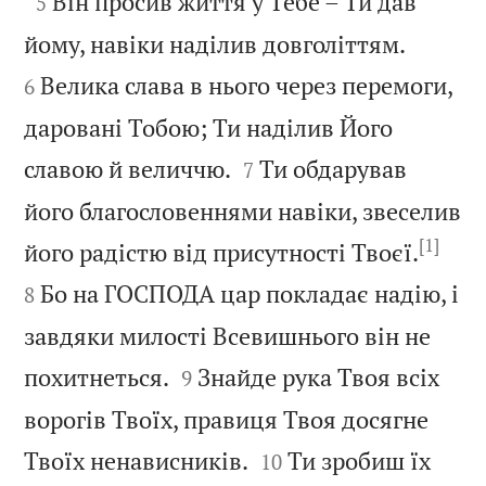

Він просив життя у Тебе – Ти дав
5


йому, навіки наділив довголіттям.
Велика слава в нього через перемоги,
6
даровані Тобою; Ти наділив Його


славою й величчю.
Ти обдарував
7
його благословеннями навіки, звеселив
[1]


його радістю від присутності Твоєї.
Бо на ГОСПОДА цар покладає надію, і
8
завдяки милості Всевишнього він не


похитнеться.
Знайде рука Твоя всіх
9
ворогів Твоїх, правиця Твоя досягне


Твоїх ненависників.
Ти зробиш їх
10