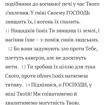
подібними до вогняної печі у час Твого
з’явлення. У гніві Своєму ГОСПОДЬ


знищить їх, і вогонь їх спалить.
Нащадків їхніх Ти знищиш із землі, і
11

насіння їхнє – з-поміж синів людських.

Бо вони задумують зло проти Тебе,
12
плетуть каверзи, але не досягнуть


мети.
Ти зробиш їх ціллю для лука
13
Свого, проти облич їхніх натягнеш


тятиву.
Піднімися, о ГОСПОДИ, у
14
міці Твоїй! Ми співатимемо й

хвалитимемо могутність Твою.