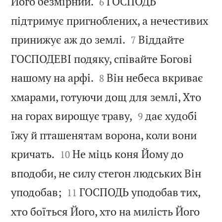


Його безмірний.
ГОСПОДЬ
6
підтримує пригноблених, а нечестивих


принижує аж до землі.
Віддайте
7
ГОСПОДЕВІ подяку, співайте Богові


нашому на арфі.
Він небеса вкриває
8
хмарами, готуючи дощ для землі, Хто


на горах вирощує траву,
дає худобі
9
їжу й пташенятам ворона, коли вони


кричать.
Не міць коня Йому до
10
вподоби, не силу стегон людських Він


уподобав;
ГОСПОДЬ уподобав тих,
11
хто боїться Його, хто на милість Його