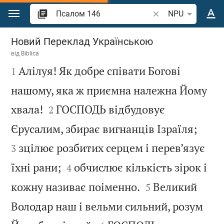
Перейти до вмісту
Шукати біблійний в
NPU
Псалом 146
Новий Переклад Українською
від
Biblica

Алілуя! Як добре співати Богові
1
нашому, яка ж приємна належна Йому


хвала!
ГОСПОДЬ відбудовує
2


Єрусалим, збирає вигнанців Ізраїля;
зцілює розбитих серцем і перев’язує
3


їхні рани;
обчислює кількість зірок і
4


кожну називає поіменно.
Великий
5
Володар наш і вельми сильний, розум