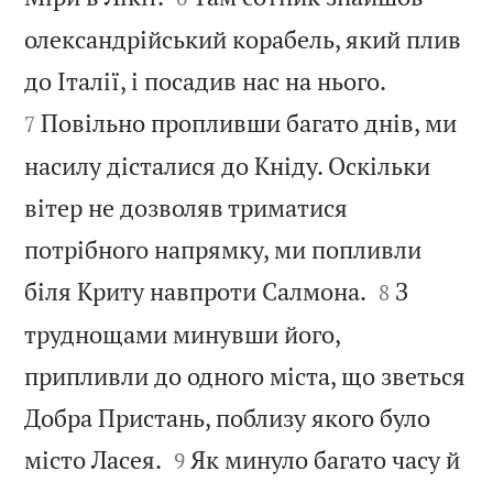
олександрійський корабель, який плив


до Італії, і посадив нас на нього.
Повільно пропливши багато днів, ми
7
насилу дісталися до Кніду. Оскільки
вітер не дозволяв триматися
потрібного напрямку, ми попливли


біля Криту навпроти Салмона.
З
8
труднощами минувши його,
припливли до одного міста, що зветься
Добра Пристань, поблизу якого було


місто Ласея.
Як минуло багато часу й
9