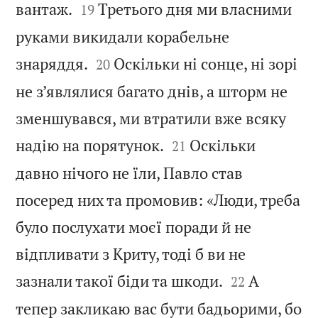


вантаж.
Третього дня ми власними
19
руками викидали корабельне


знаряддя.
Оскільки ні сонце, ні зорі
20
не з’являлися багато днів, а шторм не
зменшувався, ми втратили вже всяку


надію на порятунок.
Оскільки
21
давно нічого не їли, Павло став
посеред них та промовив: «Люди, треба
було послухати моєї поради й не
відпливати з Криту, тоді б ви не


зазнали такої біди та шкоди.
А
22
тепер закликаю вас бути бадьорими, бо