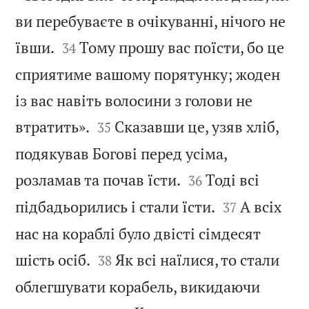
ви перебуваєте в очікуванні, нічого не


ївши.
Тому прошу вас поїсти, бо це
34
сприятиме вашому порятунку; жоден
із вас навіть волосини з голови не


втратить».
Сказавши це, узяв хліб,
35
подякував Богові перед усіма,


розламав та почав їсти.
Тоді всі
36


підбадьорились і стали їсти.
А всіх
37
нас на кораблі було двісті сімдесят


шість осіб.
Як всі наїлися, то стали
38
облегшувати корабель, викидаючи