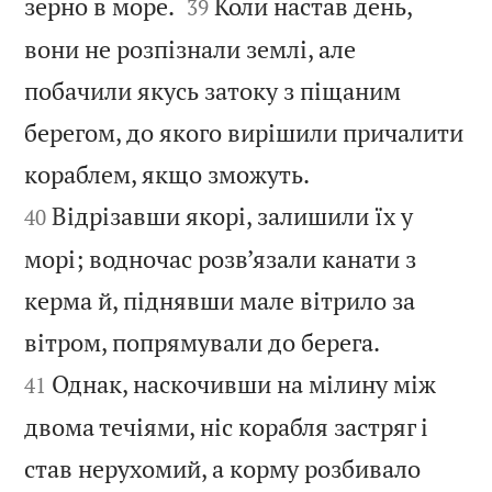


зерно в море.
Коли настав день,
39
вони не розпізнали землі, але
побачили якусь затоку з піщаним
берегом, до якого вирішили причалити


кораблем, якщо зможуть.
Відрізавши якорі, залишили їх у
40
морі; водночас розв’язали канати з
керма й, піднявши мале вітрило за


вітром, попрямували до берега.
Однак, наскочивши на мілину між
41
двома течіями, ніс корабля застряг і
став нерухомий, а корму розбивало