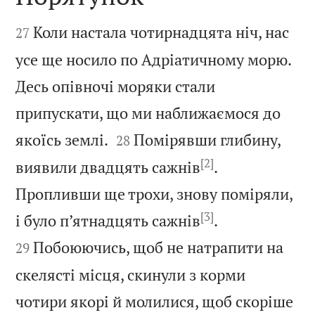


Коли настала чотирнадцята ніч, нас
27
усе ще носило по Адріатичному морю.
Десь опівночі моряки стали
припускати, що ми наближаємося до


якоїсь землі.
Помірявши глибину,
28
[2]
виявили двадцять сажнів
.
Пропливши ще трохи, знову поміряли,
[3]


і було п’ятнадцять сажнів
.
Побоюючись, щоб не натрапити на
29
скелясті місця, скинули з корми
чотири якорі й молилися, щоб скоріше