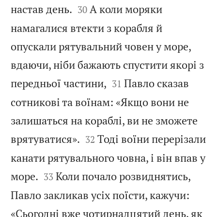


настав день.
А коли моряки
30
намагалися втекти з корабля й
опускали рятувальний човен у море,
вдаючи, ніби бажають спустити якорі з


передньої частини,
Павло сказав
31
сотникові та воїнам: «Якщо вони не
залишаться на кораблі, ви не зможете


врятуватися».
Тоді воїни перерізали
32
канати рятувального човна, і він впав у


море.
Коли почало розвиднятись,
33
Павло закликав усіх поїсти, кажучи:
«Сьогодні вже чотирнадцятий день, як