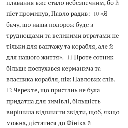
плавання вже стало небезпечним, бо й


піст проминув, Павло радив:
«Я
10
бачу, що наша подорож буде з
труднощами та великими втратами не
тільки для вантажу та корабля, але й


для нашого життя».
Проте сотник
11
більше послухався керманича та


власника корабля, ніж Павлових слів.
Через те, що пристань не була
12
придатна для зимівлі, більшість
вирішила відплисти звідти, щоб, якщо
можна, дістатися до Фініка й