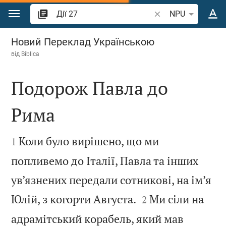
Перейти до вмісту
Шукати біблійний в
NPU
Дії 27
Новий Переклад Українською
від
Biblica
Подорож Павла до
Рима


Коли було вирішено, що ми
1
попливемо до Італії, Павла та інших
ув’язнених передали сотникові, на ім’я


Юлій, з когорти Августа.
Ми сіли на
2
адрамітський корабель, який мав