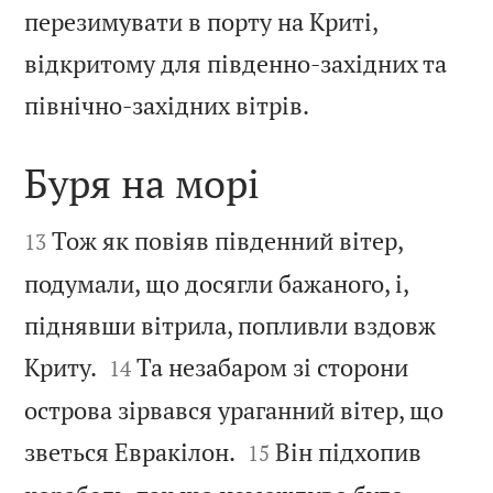
перезимувати в порту на Криті,
відкритому для південно-західних та

північно-західних вітрів.
Буря на морі


Тож як повіяв південний вітер,
13
подумали, що досягли бажаного, і,
піднявши вітрила, попливли вздовж


Криту.
Та незабаром зі сторони
14
острова зірвався ураганний вітер, що


зветься Евракілон.
Він підхопив
15