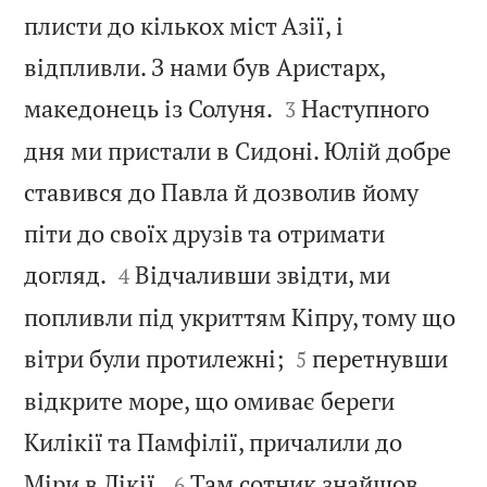
плисти до кількох міст Азії, і
відпливли. З нами був Аристарх,


македонець із Солуня.
Наступного
3
дня ми пристали в Сидоні. Юлій добре
ставився до Павла й дозволив йому
піти до своїх друзів та отримати


догляд.
Відчаливши звідти, ми
4
попливли під укриттям Кіпру, тому що


вітри були протилежні;
перетнувши
5
відкрите море, що омиває береги
Килікії та Памфілії, причалили до


Міри в Лікії.
Там сотник знайшов
6