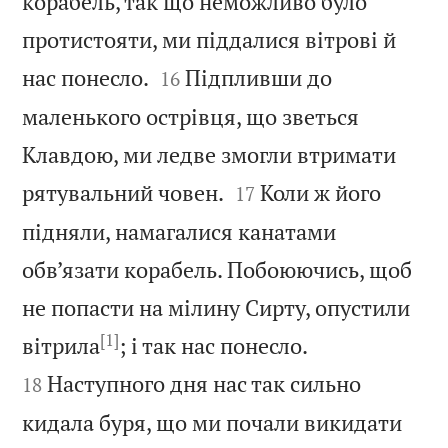
корабель, так що неможливо було
протистояти, ми піддалися вітрові й


нас понесло.
Підпливши до
16
маленького острівця, що зветься
Клавдою, ми ледве змогли втримати


рятувальний човен.
Коли ж його
17
підняли, намагалися канатами
обв’язати корабель. Побоюючись, щоб
не попасти на мілину Сирту, опустили
[1]


вітрила
; і так нас понесло.
Наступного дня нас так сильно
18
кидала буря, що ми почали викидати