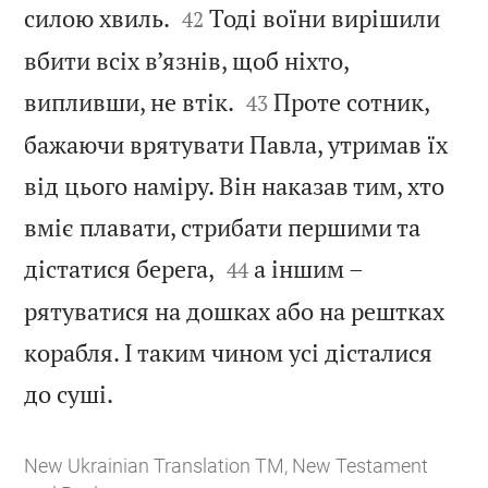


силою хвиль.
Тоді воїни вирішили
42
вбити всіх в’язнів, щоб ніхто,


випливши, не втік.
Проте сотник,
43
бажаючи врятувати Павла, утримав їх
від цього наміру. Він наказав тим, хто
вміє плавати, стрибати першими та


дістатися берега,
а іншим –
44
рятуватися на дошках або на рештках
корабля. І таким чином усі дісталися

до суші.
New Ukrainian Translation TM, New Testament