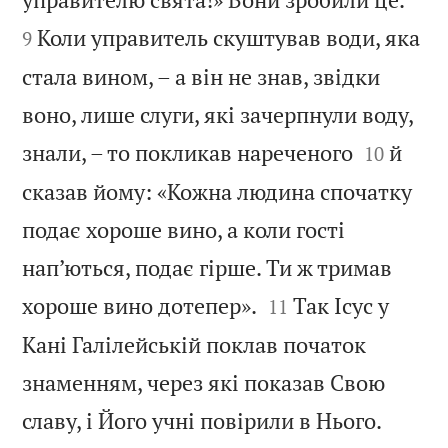
Коли управитель скуштував води, яка
9
стала вином, – а він не знав, звідки
воно, лише слуги, які зачерпнули воду,


знали, – то покликав нареченого
й
10
сказав йому: «Кожна людина спочатку
подає хороше вино, а коли гості
нап’ються, подає гірше. Ти ж тримав


хороше вино дотепер».
Так Ісус у
11
Кані Галілейській поклав початок
знаменням, через які показав Свою


славу, і Його учні повірили в Нього.