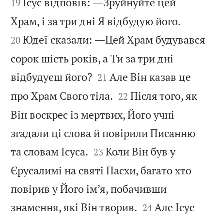
Ісус відповів: ―Зруйнуйте цей
19


Храм, і за три дні Я відбудую його.
Юдеї сказали: ―Цей Храм будувався
20
сорок шість років, а Ти за три дні


відбудуєш його?
Але Він казав це
21


про Храм Свого тіла.
Після того, як
22
Він воскрес із мертвих, Його учні
згадали ці слова й повірили Писанню


та словам Ісуса.
Коли Він був у
23
Єрусалимі на святі Пасхи, багато хто
повірив у Його ім’я, побачивши


знамення, які Він творив.
Але Ісус
24