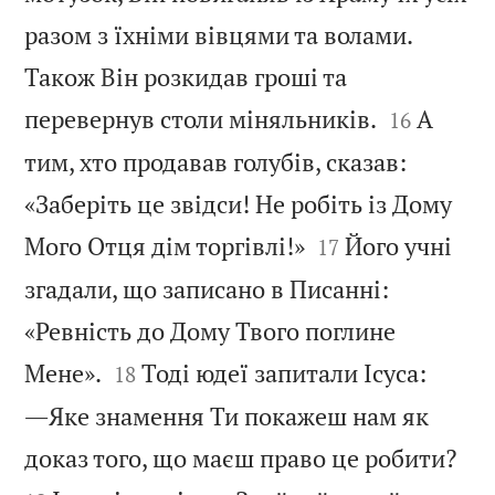
разом з їхніми вівцями та волами.
Також Він розкидав гроші та


перевернув столи міняльників.
А
16
тим, хто продавав голубів, сказав:
«Заберіть це звідси! Не робіть із Дому


Мого Отця дім торгівлі!»
Його учні
17
згадали, що записано в Писанні:
«Ревність до Дому Твого поглине


Мене».
Тоді юдеї запитали Ісуса:
18
―Яке знамення Ти покажеш нам як


доказ того, що маєш право це робити?