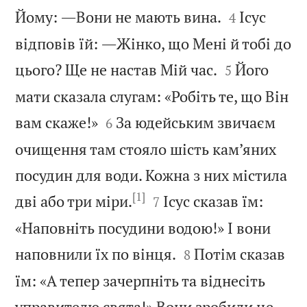


Йому: ―Вони не мають вина.
Ісус
4
відповів їй: ―Жінко, що Мені й тобі до


цього? Ще не настав Мій час.
Його
5
мати сказала слугам: «Робіть те, що Він


вам скаже!»
За юдейським звичаєм
6
очищення там стояло шість кам’яних
посудин для води. Кожна з них містила
[1]


дві або три міри.
Ісус сказав їм:
7
«Наповніть посудини водою!» І вони


наповнили їх по вінця.
Потім сказав
8
їм: «А тепер зачерпніть та віднесіть


управителю свята!» Вони зробили це.