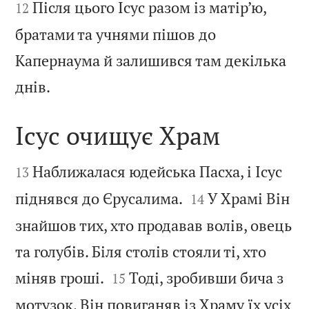
Після цього Ісус разом із матір’ю,
12
братами та учнями пішов до
Капернаума й залишився там декілька

днів.
Ісус очищує Храм


Наближалася юдейська Пасха, і Ісус
13


піднявся до Єрусалима.
У Храмі Він
14
знайшов тих, хто продавав волів, овець
та голубів. Біля столів стояли ті, хто


міняв гроші.
Тоді, зробивши бича з
15
мотузок, Він повиганяв із Храму їх усіх