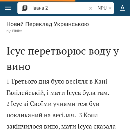
Перейти до вмісту
Шукати біблійний в
NPU
Івана 2
Новий Переклад Українською
від
Biblica
Ісус перетворює воду у
вино


Третього дня було весілля в Кані
1


Галілейській, і мати Ісуса була там.
Ісус зі Своїми учнями теж був
2


покликаний на весілля.
Коли
3
закінчилося вино, мати Ісуса сказала