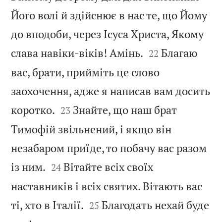
Його волі й здійснює в нас те, що Йому
до вподоби, через Ісуса Христа, Якому


слава навіки-віків! Амінь.
Благаю
22
вас, брати, прийміть це слово
заохочення, адже я написав вам досить


коротко.
Знайте, що наш брат
23
Тимофій звільнений, і якщо він
незабаром приїде, то побачу вас разом


із ним.
Вітайте всіх своїх
24
наставників і всіх святих. Вітають вас


ті, хто в Італії.
Благодать нехай буде
25