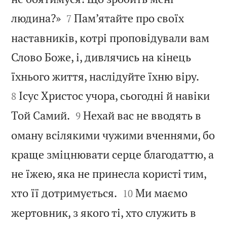


людина?»
Пам’ятайте про своїх
7
наставників, котрі проповідували вам
Слово Боже, і, дивлячись на кінець


їхнього життя, наслідуйте їхню віру.
Ісус Христос учора, сьогодні й навіки
8


Той Самий.
Нехай вас не вводять в
9
оману всілякими чужими вченнями, бо
краще зміцнювати серце благодаттю, а
не їжею, яка не принесла користі тим,


хто її дотримується.
Ми маємо
10
жертовник, з якого ті, хто служить в