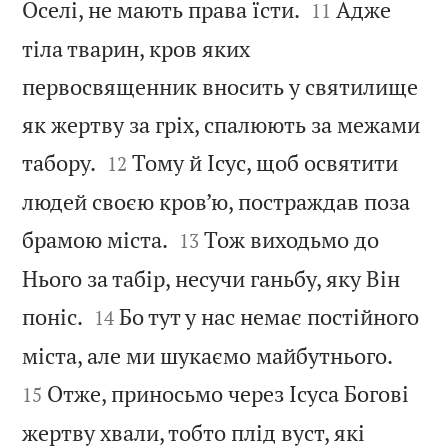


Оселі, не мають права їсти.
Адже
11
тіла тварин, кров яких
первосвященник вносить у святилище
як жертву за гріх, спалюють за межами


табору.
Тому й Ісус, щоб освятити
12
людей своєю кров’ю, постраждав поза


брамою міста.
Тож виходьмо до
13
Нього за табір, несучи ганьбу, яку Він


поніс.
Бо тут у нас немає постійного
14


міста, але ми шукаємо майбутнього.
Отже, приносьмо через Ісуса Богові
15
жертву хвали, тобто плід вуст, які