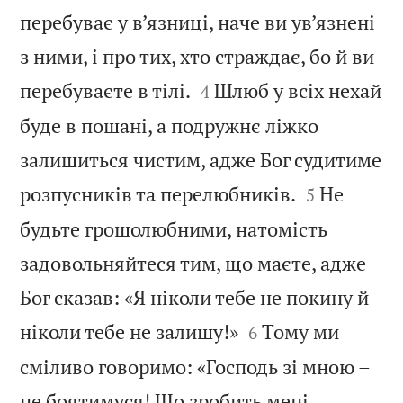
перебуває у в’язниці, наче ви ув’язнені
з ними, і про тих, хто страждає, бо й ви


перебуваєте в тілі.
Шлюб у всіх нехай
4
буде в пошані, а подружнє ліжко
залишиться чистим, адже Бог судитиме


розпусників та перелюбників.
Не
5
будьте грошолюбними, натомість
задовольняйтеся тим, що маєте, адже
Бог сказав: «Я ніколи тебе не покину й


ніколи тебе не залишу!»
Тому ми
6
сміливо говоримо: «Господь зі мною –
не боятимуся! Що зробить мені