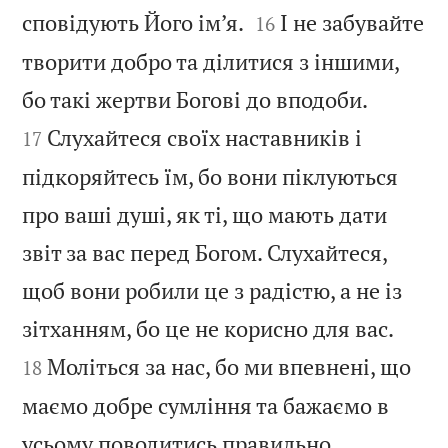


сповідують Його ім’я.
І не забувайте
16
творити добро та ділитися з іншими,


бо такі жертви Богові до вподоби.
Слухайтеся своїх наставників і
17
підкоряйтесь їм, бо вони піклуються
про ваші душі, як ті, що мають дати
звіт за вас перед Богом. Слухайтеся,
щоб вони робили це з радістю, а не із


зітханням, бо це не корисно для вас.
Моліться за нас, бо ми впевнені, що
18
маємо добре сумління та бажаємо в


усьому поводитись правильно.