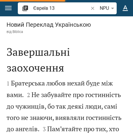
Перейти до вмісту
Шукати біблійний в
NPU
Євреїв 13
Новий Переклад Українською
від
Biblica
Завершальні
заохочення


Братерська любов нехай буде між
1


вами.
Не забувайте про гостинність
2
до чужинців, бо так деякі люди, самі
того не знаючи, виявляли гостинність


до ангелів.
Пам’ятайте про тих, хто
3