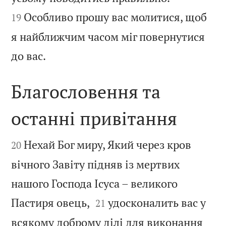
Особливо прошу вас молитися, щоб
19
я найближчим часом міг повернутися

до вас.
Благословення та
останні привітання


Нехай Бог миру, Який через кров
20
вічного Завіту підняв із мертвих
нашого Господа Ісуса – великого


Пастиря овець,
удосконалить вас у
21
всякому доброму ділі для виконання