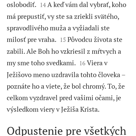


oslobodiť.
A keď vám dal vybrať, koho
14
má prepustiť, vy ste sa zriekli svätého,
spravodlivého muža a vyžiadali ste


milosť pre vraha.
Pôvodcu života ste
15
zabili. Ale Boh ho vzkriesil z mŕtvych a


my sme toho svedkami.
Viera v
16
Ježišovo meno uzdravila tohto človeka –
poznáte ho a viete, že bol chromý. To, že
celkom vyzdravel pred vašimi očami, je

výsledkom viery v Ježiša Krista.
Odpustenie pre všetkých