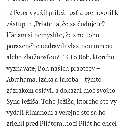


Peter využil príležitosť a prehovoril k
12
zástupu: „Priatelia, čo sa čudujete?
Hádam si nemyslíte, že sme toho
porazeného uzdravili vlastnou mocou


alebo zbožnosťou?
To Boh, ktorého
13
vyznávate, Boh našich praotcov –
Abraháma, Izáka a Jakoba – týmto
zázrakom oslávil a dokázal moc svojho
Syna Ježiša. Toho Ježiša, ktorého ste vy
vydali Rimanom a verejne ste sa ho
zriekli pred Pilátom, hoci Pilát ho chcel