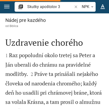
Prejsť na obsah
Vyhľadajte biblický 
NPK
Skutky apoštolov 3
Nádej pre kazdého
od
Biblica
Uzdravenie chorého


Raz popoludní okolo tretej sa Peter a
1
Ján uberali do chrámu na pravidelné


modlitby.
Práve ta prinášali nejakého
2
človeka od narodenia chromého; každý
deň ho usadili pri chrámovej bráne, ktorá
sa volala Krásna, a tam prosil o almužnu