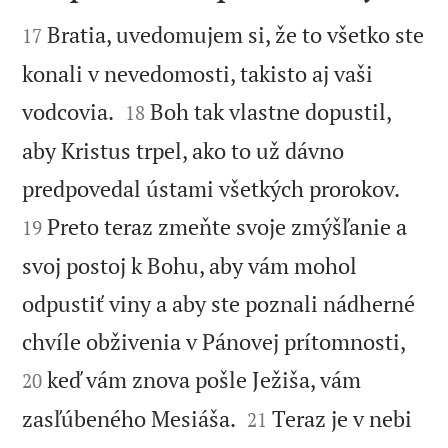


Bratia, uvedomujem si, že to všetko ste
17
konali v nevedomosti, takisto aj vaši


vodcovia.
Boh tak vlastne dopustil,
18
aby Kristus trpel, ako to už dávno


predpovedal ústami všetkých prorokov.
Preto teraz zmeňte svoje zmýšľanie a
19
svoj postoj k Bohu, aby vám mohol
odpustiť viny a aby ste poznali nádherné


chvíle obživenia v Pánovej prítomnosti,
keď vám znova pošle Ježiša, vám
20


zasľúbeného Mesiáša.
Teraz je v nebi
21