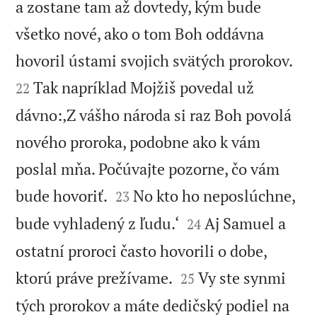
a zostane tam až dovtedy, kým bude
všetko nové, ako o tom Boh oddávna


hovoril ústami svojich svätých prorokov.
Tak napríklad Mojžiš povedal už
22
dávno:‚Z vášho národa si raz Boh povolá
nového proroka, podobne ako k vám
poslal mňa. Počúvajte pozorne, čo vám


bude hovoriť.
No kto ho neposlúchne,
23


bude vyhladený z ľudu.‘
Aj Samuel a
24
ostatní proroci často hovorili o dobe,


ktorú práve prežívame.
Vy ste synmi
25
tých prorokov a máte dedičský podiel na