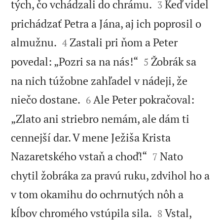


tých, čo vchádzali do chrámu.
Keď videl
3
prichádzať Petra a Jána, aj ich poprosil o


almužnu.
Zastali pri ňom a Peter
4


povedal: „Pozri sa na nás!“
Žobrák sa
5
na nich túžobne zahľadel v nádeji, že


niečo dostane.
Ale Peter pokračoval:
6
„Zlato ani striebro nemám, ale dám ti
cennejší dar. V mene Ježiša Krista


Nazaretského vstaň a choď!“
Nato
7
chytil žobráka za pravú ruku, zdvihol ho a
v tom okamihu do ochrnutých nôh a


kĺbov chromého vstúpila sila.
Vstal,
8