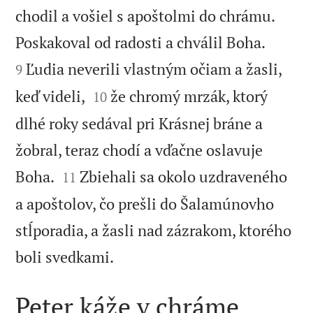
chodil a vošiel s apoštolmi do chrámu.


Poskakoval od radosti a chválil Boha.
Ľudia neverili vlastným očiam a žasli,
9


keď videli,
že chromý mrzák, ktorý
10
dlhé roky sedával pri Krásnej bráne a
žobral, teraz chodí a vďačne oslavuje


Boha.
Zbiehali sa okolo uzdraveného
11
a apoštolov, čo prešli do Šalamúnovho
stĺporadia, a žasli nad zázrakom, ktorého

boli svedkami.
Peter káže v chráme