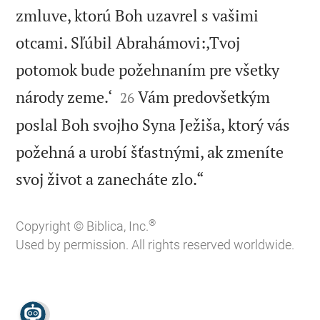
zmluve, ktorú Boh uzavrel s vašimi
otcami. Sľúbil Abrahámovi:‚Tvoj
potomok bude požehnaním pre všetky


národy zeme.‘
Vám predovšetkým
26
poslal Boh svojho Syna Ježiša, ktorý vás
požehná a urobí šťastnými, ak zmeníte

svoj život a zanecháte zlo.“
®
Copyright © Biblica, Inc.
Used by permission. All rights reserved worldwide.