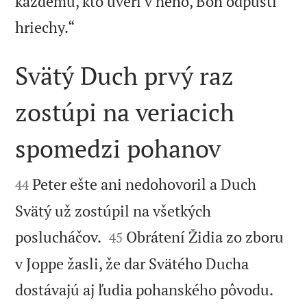
každému, kto uverí v neho, Boh odpustí

hriechy.“
Svätý Duch prvý raz
zostúpi na veriacich
spomedzi pohanov


Peter ešte ani nedohovoril a Duch
44
Svätý už zostúpil na všetkých


poslucháčov.
Obrátení Židia zo zboru
45
v Joppe žasli, že dar Svätého Ducha
dostávajú aj ľudia pohanského pôvodu.