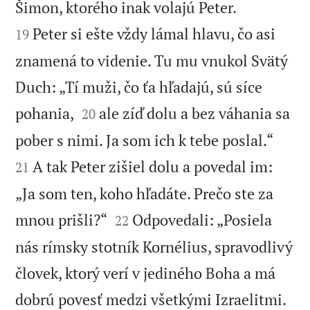


Šimon, ktorého inak volajú Peter.
Peter si ešte vždy lámal hlavu, čo asi
19
znamená to videnie. Tu mu vnukol Svätý
Duch: „Tí muži, čo ťa hľadajú, sú síce


pohania,
ale zíď dolu a bez váhania sa
20


pober s nimi. Ja som ich k tebe poslal.“
A tak Peter zišiel dolu a povedal im:
21
„Ja som ten, koho hľadáte. Prečo ste za


mnou prišli?“
Odpovedali: „Posiela
22
nás rímsky stotník Kornélius, spravodlivý
človek, ktorý verí v jediného Boha a má
dobrú povesť medzi všetkými Izraelitmi.