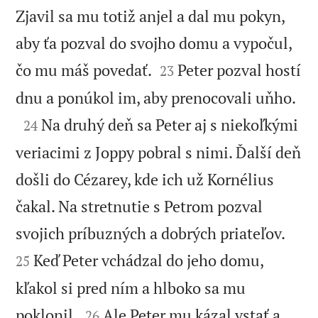
Zjavil sa mu totiž anjel a dal mu pokyn,
aby ťa pozval do svojho domu a vypočul,


čo mu máš povedať.
Peter pozval hostí
23

dnu a ponúkol im, aby prenocovali uňho.

Na druhý deň sa Peter aj s niekoľkými
24
veriacimi z Joppy pobral s nimi. Ďalší deň
došli do Cézarey, kde ich už Kornélius
čakal. Na stretnutie s Petrom pozval


svojich príbuzných a dobrých priateľov.
Keď Peter vchádzal do jeho domu,
25
kľakol si pred ním a hlboko sa mu


poklonil.
Ale Peter mu kázal vstať a
26