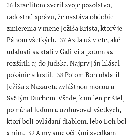
Izraelitom zveril svoje posolstvo,
36
radostnú správu, že nastáva obdobie
zmierenia v mene Ježiša Krista, ktorý je


Pánom všetkých.
Azda už viete, aké
37
udalosti sa stali v Galilei a potom sa
rozšírili aj do Judska. Najprv Ján hlásal


pokánie a krstil.
Potom Boh obdaril
38
Ježiša z Nazareta zvláštnou mocou a
Svätým Duchom. Všade, kam len prišiel,
pomáhal ľuďom a uzdravoval všetkých,
ktorí boli ovládaní diablom, lebo Boh bol


s ním.
A my sme očitými svedkami
39