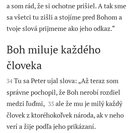
a som rád, že si ochotne prišiel. A tak sme
sa všetci tu zišli a stojíme pred Bohom a

tvoje slová prijmeme ako jeho odkaz.“
Boh miluje každého
človeka


Tu sa Peter ujal slova: „Až teraz som
34
správne pochopil, že Boh nerobí rozdiel


medzi ľuďmi,
ale že mu je milý každý
35
človek z ktoréhokoľvek národa, ak v neho


verí a žije podľa jeho prikázaní.