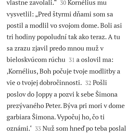


vlastne zavolali.“
Kornélius mu
30
vysvetlil: „Pred štyrmi dňami som sa
postil a modlil vo svojom dome. Boli asi
tri hodiny popoludní tak ako teraz. A tu
sa zrazu zjavil predo mnou muž v


bieloskvúcom rúchu
a oslovil ma:
31
‚Kornélius, Boh počuje tvoje modlitby a


vie o tvojej dobročinnosti.
Pošli
32
poslov do Joppy a pozvi k sebe Šimona
prezývaného Peter. Býva pri mori v dome
garbiara Šimona. Vypočuj ho, čo ti


oznámi.‘
Nuž som hneď po teba poslal
33