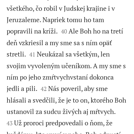
všetkého, čo robil v Judskej krajine i v
Jeruzaleme. Napriek tomu ho tam


popravili na kríži.
Ale Boh ho na tretí
40
deň vzkriesil a my sme sa s ním opäť


stretli.
Neukázal sa všetkým, len
41
svojim vyvoleným učeníkom. A my sme s
ním po jeho zmŕtvychvstaní dokonca


jedli a pili.
Nás poveril, aby sme
42
hlásali a svedčili, že je to on, ktorého Boh


ustanovil za sudcu živých aj mŕtvych.
Už proroci predpovedali o ňom, že
43