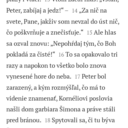


Peter, zabíjaj a jedz!“ –
„Za nič na
14
svete, Pane, jakživ som nevzal do úst nič,


čo poškvrňuje a znečisťuje.“
Ale hlas
15
sa ozval znovu: „Nepohŕdaj tým, čo Boh


pokladá za čisté!“
To sa opakovalo tri
16
razy a napokon to všetko bolo znova


vynesené hore do neba.
Peter bol
17
zarazený, a kým rozmýšľal, čo má to
videnie znamenať, Kornéliovi poslovia
našli dom garbiara Šimona a práve stáli


pred bránou.
Spytovali sa, či tu býva
18