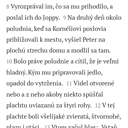
Vyrozprával im, čo sa mu prihodilo, a
8


poslal ich do Joppy.
Na druhý deň okolo
9
poludnia, keď sa Kornéliovi poslovia
približovali k mestu, vyšiel Peter na


plochú strechu domu a modlil sa tam.
Bolo práve poludnie a cítil, že je veľmi
10
hladný. Kým mu pripravovali jedlo,


upadol do vytrženia.
Videl otvorené
11
nebo a z neho akoby niekto spúšťal


plachtu uviazanú za štyri rohy.
V tej
12
plachte boli všelijaké zvieratá, štvornohé,


plazy i vtáci.
Vtom začul hlas: „Vstaň,
13