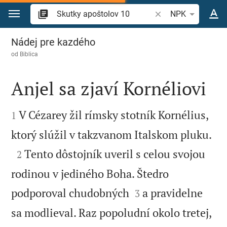
Prejsť na obsah
Vyhľadajte biblický 
NPK
Skutky apoštolov 10
Nádej pre kazdého
od
Biblica
Anjel sa zjaví Kornéliovi


V Cézarey žil rímsky stotník Kornélius,
1

ktorý slúžil v takzvanom Italskom pluku.

Tento dôstojník uveril s celou svojou
2
rodinou v jediného Boha. Štedro


podporoval chudobných
a pravidelne
3
sa modlieval. Raz popoludní okolo tretej,