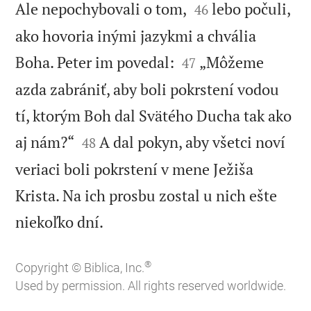


Ale nepochybovali o tom,
lebo počuli,
46
ako hovoria inými jazykmi a chvália


Boha. Peter im povedal:
„Môžeme
47
azda zabrániť, aby boli pokrstení vodou
tí, ktorým Boh dal Svätého Ducha tak ako


aj nám?“
A dal pokyn, aby všetci noví
48
veriaci boli pokrstení v mene Ježiša
Krista. Na ich prosbu zostal u nich ešte

niekoľko dní.
®
Copyright © Biblica, Inc.
Used by permission. All rights reserved worldwide.