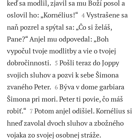
keď sa modlil, zjavil sa mu Boží posol a


oslovil ho: „Kornélius!“
Vystrašene sa
4
naň pozrel a spýtal sa: „Čo si želáš,
Pane?“ Anjel mu odpovedal: „Boh
vypočul tvoje modlitby a vie o tvojej


dobročinnosti.
Pošli teraz do Joppy
5
svojich sluhov a pozvi k sebe Šimona


zvaného Peter.
Býva v dome garbiara
6
Šimona pri mori. Peter ti povie, čo máš


robiť.“
Potom anjel odišiel. Kornélius si
7
hneď zavolal dvoch sluhov a zbožného


vojaka zo svojej osobnej stráže.