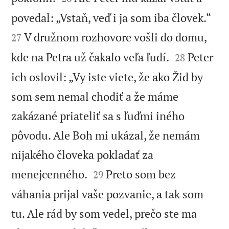


povedal: „Vstaň, veď i ja som iba človek.“
V družnom rozhovore vošli do domu,
27


kde na Petra už čakalo veľa ľudí.
Peter
28
ich oslovil: „Vy iste viete, že ako Žid by
som sem nemal chodiť a že máme
zakázané priateliť sa s ľuďmi iného
pôvodu. Ale Boh mi ukázal, že nemám
nijakého človeka pokladať za


menejcenného.
Preto som bez
29
váhania prijal vaše pozvanie, a tak som
tu. Ale rád by som vedel, prečo ste ma