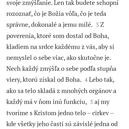
svoje zmýšľanie. Len tak budete schopní
rozoznať, čo je Božia vôľa, čo je teda


správne, dokonalé a jemu milé.
Z
3
poverenia, ktoré som dostal od Boha,
kladiem na srdce každému z vás, aby si
nemyslel o sebe viac, ako skutočne je.
Nech každý zmýšľa o sebe podľa stupňa


viery, ktorú získal od Boha.
Lebo tak,
4
ako sa telo skladá z mnohých orgánov a


každý má v ňom inú funkciu,
aj my
5
tvoríme s Kristom jedno telo – cirkev –
kde všetky jeho časti sú závislé jedna od