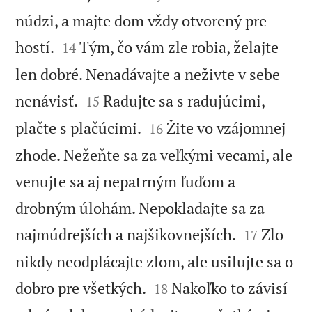
núdzi, a majte dom vždy otvorený pre


hostí.
Tým, čo vám zle robia, želajte
14
len dobré. Nenadávajte a neživte v sebe


nenávisť.
Radujte sa s radujúcimi,
15


plačte s plačúcimi.
Žite vo vzájomnej
16
zhode. Nežeňte sa za veľkými vecami, ale
venujte sa aj nepatrným ľuďom a
drobným úlohám. Nepokladajte sa za


najmúdrejších a najšikovnejších.
Zlo
17
nikdy neodplácajte zlom, ale usilujte sa o


dobro pre všetkých.
Nakoľko to závisí
18