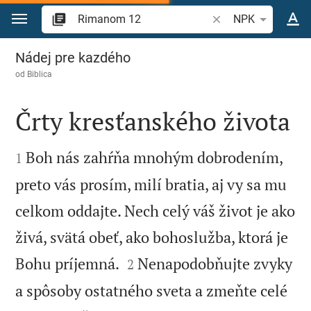
Prejsť na obsah
Vyhľadajte biblický 
NPK
Rimanom 12
Nádej pre kazdého
od
Biblica
Črty kresťanského života


Boh nás zahŕňa mnohým dobrodením,
1
preto vás prosím, milí bratia, aj vy sa mu
celkom oddajte. Nech celý váš život je ako
živá, svätá obeť, ako bohoslužba, ktorá je


Bohu príjemná.
Nenapodobňujte zvyky
2
a spôsoby ostatného sveta a zmeňte celé