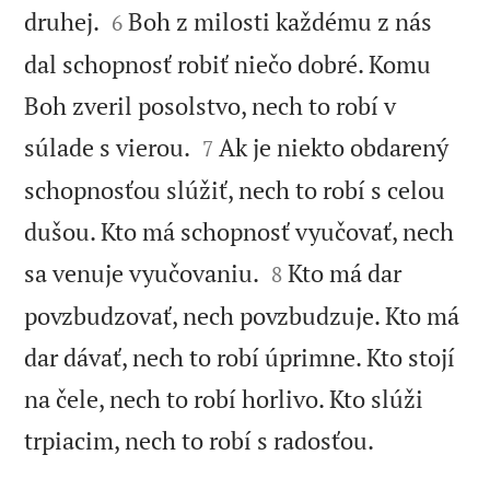


druhej.
Boh z milosti každému z nás
6
dal schopnosť robiť niečo dobré. Komu
Boh zveril posolstvo, nech to robí v


súlade s vierou.
Ak je niekto obdarený
7
schopnosťou slúžiť, nech to robí s celou
dušou. Kto má schopnosť vyučovať, nech


sa venuje vyučovaniu.
Kto má dar
8
povzbudzovať, nech povzbudzuje. Kto má
dar dávať, nech to robí úprimne. Kto stojí
na čele, nech to robí horlivo. Kto slúži

trpiacim, nech to robí s radosťou.