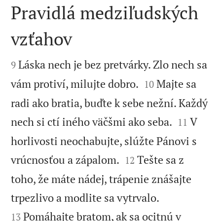
Pravidlá medziľudských
vzťahov


Láska nech je bez pretvárky. Zlo nech sa
9


vám protiví, milujte dobro.
Majte sa
10
radi ako bratia, buďte k sebe nežní. Každý


nech si ctí iného väčšmi ako seba.
V
11
horlivosti neochabujte, slúžte Pánovi s


vrúcnosťou a zápalom.
Tešte sa z
12
toho, že máte nádej, trápenie znášajte


trpezlivo a modlite sa vytrvalo.
Pomáhajte bratom, ak sa ocitnú v
13