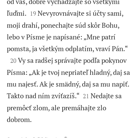
od vás, dobre vychádzajte so všetkými


ľuďmi.
Nevyrovnávajte si účty sami,
19
moji drahí, ponechajte súd skôr Bohu,
lebo v Písme je napísané: „Mne patrí

pomsta, ja všetkým odplatím, vraví Pán.“

Vy sa radšej správajte podľa pokynov
20
Písma: „Ak je tvoj nepriateľ hladný, daj sa
mu najesť. Ak je smädný, daj sa mu napiť.


Takto nad ním zvíťazíš.“
Nedajte sa
21
premôcť zlom, ale premáhajte zlo

dobrom.