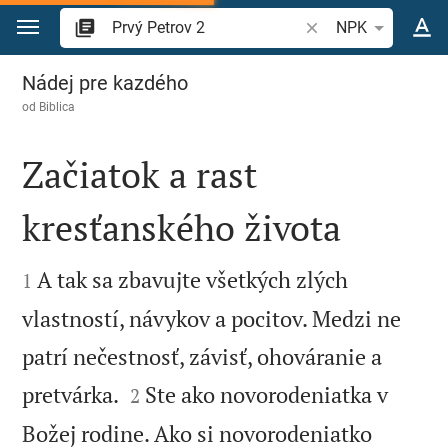
Prejsť na obsah
Vyhľadajte biblický 
NPK
Prvý Petrov 2
Nádej pre kazdého
od
Biblica
Začiatok a rast
kresťanského života


A tak sa zbavujte všetkých zlých
1
vlastností, návykov a pocitov. Medzi ne
patrí nečestnosť, závisť, ohováranie a


pretvárka.
Ste ako novorodeniatka v
2
Božej rodine. Ako si novorodeniatko