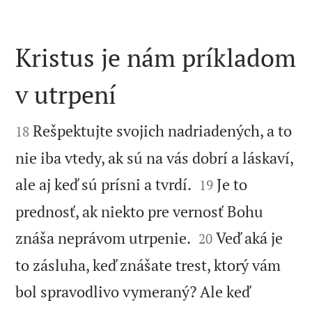
Kristus je nám príkladom
v utrpení


Rešpektujte svojich nadriadených, a to
18
nie iba vtedy, ak sú na vás dobrí a láskaví,


ale aj keď sú prísni a tvrdí.
Je to
19
prednosť, ak niekto pre vernosť Bohu


znáša neprávom utrpenie.
Veď aká je
20
to zásluha, keď znášate trest, ktorý vám
bol spravodlivo vymeraný? Ale keď