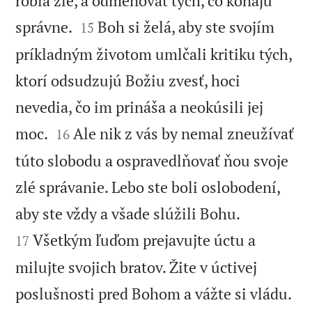
robia zle, a odmeňovať tých, čo konajú


správne.
Boh si želá, aby ste svojím
15
príkladným životom umlčali kritiku tých,
ktorí odsudzujú Božiu zvesť, hoci
nevedia, čo im prináša a neokúsili jej


moc.
Ale nik z vás by nemal zneužívať
16
túto slobodu a ospravedlňovať ňou svoje
zlé správanie. Lebo ste boli oslobodení,


aby ste vždy a všade slúžili Bohu.
Všetkým ľuďom prejavujte úctu a
17
milujte svojich bratov. Žite v úctivej

poslušnosti pred Bohom a vážte si vládu.