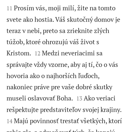


Prosím vás, moji milí, žite na tomto
11
svete ako hostia. Váš skutočný domov je
teraz v nebi, preto sa zrieknite zlých
túžob, ktoré ohrozujú váš život s


Kristom.
Medzi neveriacimi sa
12
správajte vždy vzorne, aby aj tí, čo o vás
hovoria ako o najhorších ľuďoch,
nakoniec práve pre vaše dobré skutky


museli oslavovať Boha.
Ako veriaci
13


rešpektujte predstaviteľov svojej krajiny.
Majú povinnosť trestať všetkých, ktorí
14