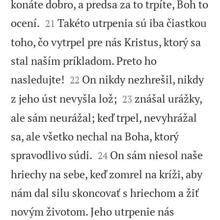
konáte dobro, a predsa za to trpíte, Boh to


ocení.
Takéto utrpenia sú iba čiastkou
21
toho, čo vytrpel pre nás Kristus, ktorý sa
stal naším príkladom. Preto ho


nasledujte!
On nikdy nezhrešil, nikdy
22


z jeho úst nevyšla lož;
znášal urážky,
23
ale sám neurážal; keď trpel, nevyhrážal
sa, ale všetko nechal na Boha, ktorý


spravodlivo súdi.
On sám niesol naše
24
hriechy na sebe, keď zomrel na kríži, aby
nám dal silu skoncovať s hriechom a žiť
novým životom. Jeho utrpenie nás