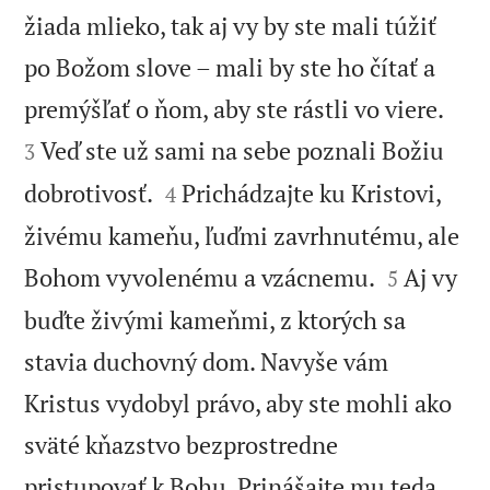
žiada mlieko, tak aj vy by ste mali túžiť
po Božom slove – mali by ste ho čítať a


premýšľať o ňom, aby ste rástli vo viere.
Veď ste už sami na sebe poznali Božiu
3


dobrotivosť.
Prichádzajte ku Kristovi,
4
živému kameňu, ľuďmi zavrhnutému, ale


Bohom vyvolenému a vzácnemu.
Aj vy
5
buďte živými kameňmi, z ktorých sa
stavia duchovný dom. Navyše vám
Kristus vydobyl právo, aby ste mohli ako
sväté kňazstvo bezprostredne
pristupovať k Bohu. Prinášajte mu teda