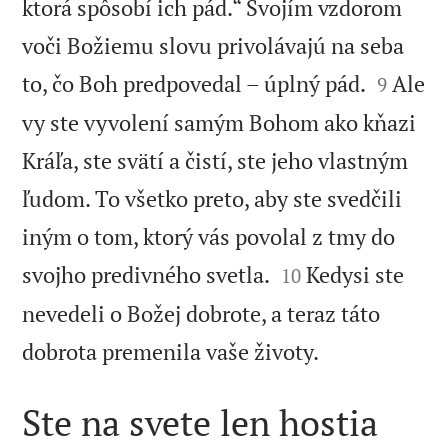
ktorá spôsobí ich pád.“ Svojím vzdorom
voči Božiemu slovu privolávajú na seba


to, čo Boh predpovedal – úplný pád.
Ale
9
vy ste vyvolení samým Bohom ako kňazi
Kráľa, ste svätí a čistí, ste jeho vlastným
ľudom. To všetko preto, aby ste svedčili
iným o tom, ktorý vás povolal z tmy do


svojho predivného svetla.
Kedysi ste
10
nevedeli o Božej dobrote, a teraz táto

dobrota premenila vaše životy.
Ste na svete len hostia