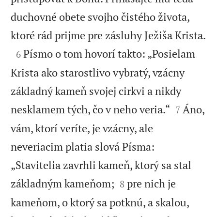
duchovné obete svojho čistého života,

ktoré rád prijme pre zásluhy Ježiša Krista.

Písmo o tom hovorí takto: „Posielam
6
Krista ako starostlivo vybratý, vzácny
základný kameň svojej cirkvi a nikdy


nesklamem tých, čo v neho veria.“
Áno,
7
vám, ktorí veríte, je vzácny, ale
neveriacim platia slová Písma:
„Stavitelia zavrhli kameň, ktorý sa stal


základným kameňom;
pre nich je
8
kameňom, o ktorý sa potknú, a skalou,