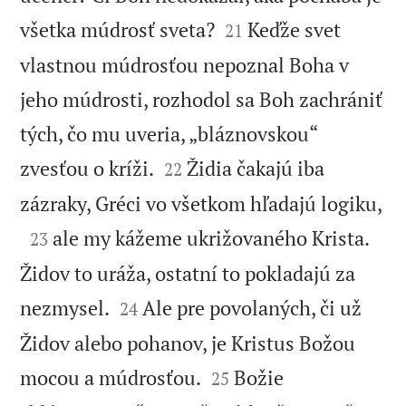


všetka múdrosť sveta?
Keďže svet
21
vlastnou múdrosťou nepoznal Boha v
jeho múdrosti, rozhodol sa Boh zachrániť
tých, čo mu uveria, „bláznovskou“


zvesťou o kríži.
Židia čakajú iba
22

zázraky, Gréci vo všetkom hľadajú logiku,

ale my kážeme ukrižovaného Krista.
23
Židov to uráža, ostatní to pokladajú za


nezmysel.
Ale pre povolaných, či už
24
Židov alebo pohanov, je Kristus Božou


mocou a múdrosťou.
Božie
25