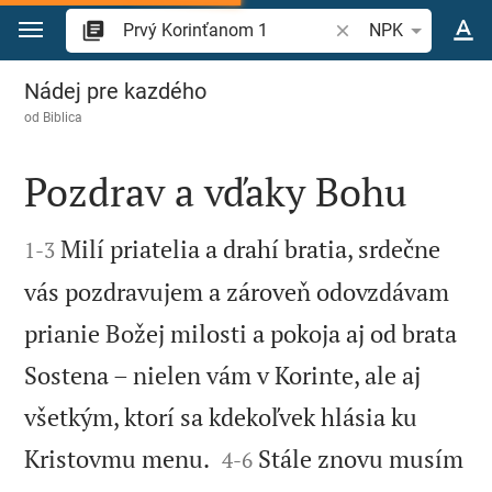
Prejsť na obsah
Vyhľadajte biblický 
NPK
Prvý Korinťanom 1
Nádej pre kazdého
od
Biblica
Pozdrav a vďaky Bohu


Milí priatelia a drahí bratia, srdečne
1
-
3
vás pozdravujem a zároveň odovzdávam
prianie Božej milosti a pokoja aj od brata
Sostena – nielen vám v Korinte, ale aj
všetkým, ktorí sa kdekoľvek hlásia ku


Kristovmu menu.
Stále znovu musím
4
-
6