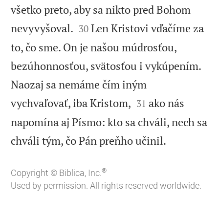
všetko preto, aby sa nikto pred Bohom


nevyvyšoval.
Len Kristovi vďačíme za
30
to, čo sme. On je našou múdrosťou,
bezúhonnosťou, svätosťou i vykúpením.
Naozaj sa nemáme čím iným


vychvaľovať, iba Kristom,
ako nás
31
napomína aj Písmo: kto sa chváli, nech sa

chváli tým, čo Pán preňho učinil.
®
Copyright © Biblica, Inc.
Used by permission. All rights reserved worldwide.