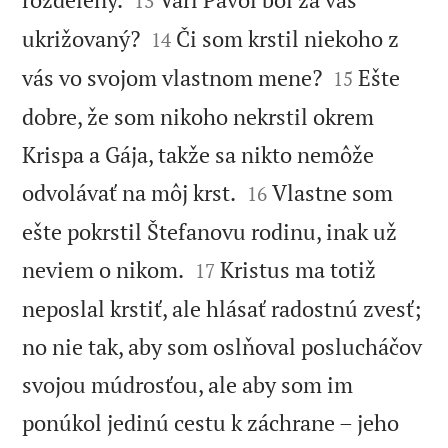
13


ukrižovaný?
Či som krstil niekoho z
14


vás vo svojom vlastnom mene?
Ešte
15
dobre, že som nikoho nekrstil okrem
Krispa a Gája, takže sa nikto nemôže


odvolávať na môj krst.
Vlastne som
16
ešte pokrstil Štefanovu rodinu, inak už


neviem o nikom.
Kristus ma totiž
17
neposlal krstiť, ale hlásať radostnú zvesť;
no nie tak, aby som oslňoval poslucháčov
svojou múdrosťou, ale aby som im
ponúkol jedinú cestu k záchrane – jeho