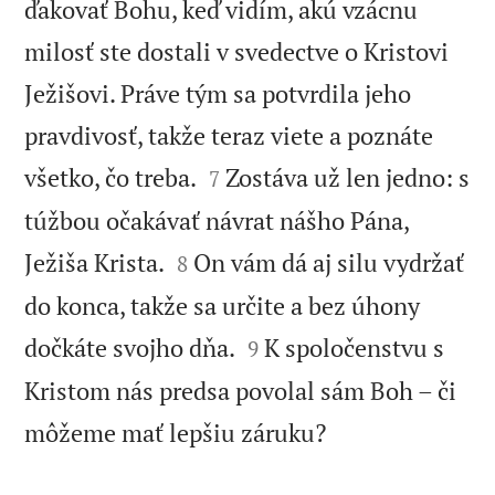
ďakovať Bohu, keď vidím, akú vzácnu
milosť ste dostali v svedectve o Kristovi
Ježišovi. Práve tým sa potvrdila jeho
pravdivosť, takže teraz viete a poznáte


všetko, čo treba.
Zostáva už len jedno: s
7
túžbou očakávať návrat nášho Pána,


Ježiša Krista.
On vám dá aj silu vydržať
8
do konca, takže sa určite a bez úhony


dočkáte svojho dňa.
K spoločenstvu s
9
Kristom nás predsa povolal sám Boh – či

môžeme mať lepšiu záruku?