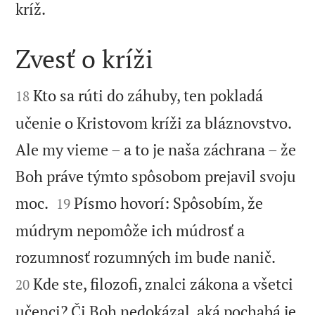

kríž.
Zvesť o kríži


Kto sa rúti do záhuby, ten pokladá
18
učenie o Kristovom kríži za bláznovstvo.
Ale my vieme – a to je naša záchrana – že
Boh práve týmto spôsobom prejavil svoju


moc.
Písmo hovorí: Spôsobím, že
19
múdrym nepomôže ich múdrosť a


rozumnosť rozumných im bude nanič.
Kde ste, filozofi, znalci zákona a všetci
20
učenci? Či Boh nedokázal, aká pochabá je