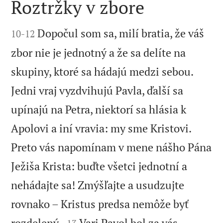
Roztržky v zbore


Dopočul som sa, milí bratia, že váš
10
-
12
zbor nie je jednotný a že sa delíte na
skupiny, ktoré sa hádajú medzi sebou.
Jedni vraj vyzdvihujú Pavla, ďalší sa
upínajú na Petra, niektorí sa hlásia k
Apolovi a iní vravia: my sme Kristovi.
Preto vás napomínam v mene nášho Pána
Ježiša Krista: buďte všetci jednotní a
nehádajte sa! Zmýšľajte a usudzujte
rovnako – Kristus predsa nemôže byť


rozdelený.
Vari Pavol bol za vás