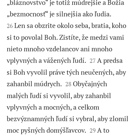
„bláznovstvo“ je totiž múdrejšie a Božia


„bezmocnosť“ je silnejšia ako ľudia.
Len sa obzrite okolo seba, bratia, koho
26
si to povolal Boh. Zistíte, že medzi vami
nieto mnoho vzdelancov ani mnoho


vplyvných a vážených ľudí.
A predsa
27
si Boh vyvolil práve tých neučených, aby


zahanbil múdrych.
Obyčajných
28
malých ľudí si vyvolil, aby zahanbil
vplyvných a mocných, a celkom
bezvýznamných ľudí si vybral, aby zlomil


moc pyšných domýšľavcov.
A to
29