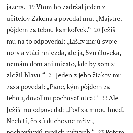


jazera.
Vtom ho zadržal jeden z
19
učiteľov Zákona a povedal mu: „Majstre,


pôjdem za tebou kamkoľvek.“
Ježiš
20
mu na to odpovedal: „Líšky majú svoje
nory a vtáci hniezda, ale ja, Syn človeka,
nemám dom ani miesto, kde by som si


zložil hlavu.“
Jeden z jeho žiakov mu
21
zasa povedal: „Pane, kým pôjdem za


tebou, dovoľ mi pochovať otca!“
Ale
22
Ježiš mu odpovedal: „Poď za mnou hneď.
Nech tí, čo sú duchovne mŕtvi,


pochovávajú svojich mŕtvych.“
Potom
23