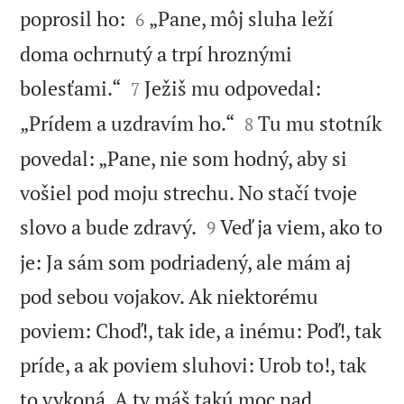


poprosil ho:
„Pane, môj sluha leží
6
doma ochrnutý a trpí hroznými


bolesťami.“
Ježiš mu odpovedal:
7


„Prídem a uzdravím ho.“
Tu mu stotník
8
povedal: „Pane, nie som hodný, aby si
vošiel pod moju strechu. No stačí tvoje


slovo a bude zdravý.
Veď ja viem, ako to
9
je: Ja sám som podriadený, ale mám aj
pod sebou vojakov. Ak niektorému
poviem: Choď!, tak ide, a inému: Poď!, tak
príde, a ak poviem sluhovi: Urob to!, tak
to vykoná. A ty máš takú moc nad