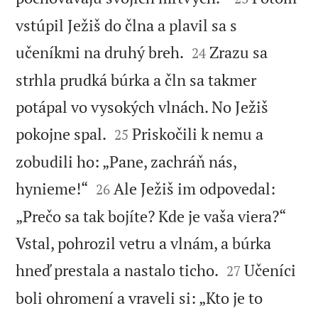
vstúpil Ježiš do člna a plavil sa s


učeníkmi na druhý breh.
Zrazu sa
24
strhla prudká búrka a čln sa takmer
potápal vo vysokých vlnách. No Ježiš


pokojne spal.
Priskočili k nemu a
25
zobudili ho: „Pane, zachráň nás,


hynieme!“
Ale Ježiš im odpovedal:
26
„Prečo sa tak bojíte? Kde je vaša viera?“
Vstal, pohrozil vetru a vlnám, a búrka


hneď prestala a nastalo ticho.
Učeníci
27
boli ohromení a vraveli si: „Kto je to