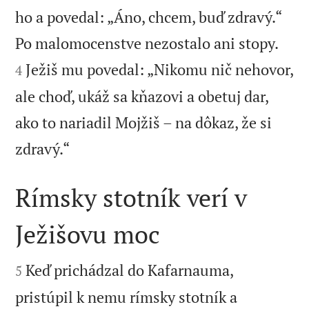
ho a povedal: „Áno, chcem, buď zdravý.“


Po malomocenstve nezostalo ani stopy.
Ježiš mu povedal: „Nikomu nič nehovor,
4
ale choď, ukáž sa kňazovi a obetuj dar,
ako to nariadil Mojžiš – na dôkaz, že si

zdravý.“
Rímsky stotník verí v
Ježišovu moc


Keď prichádzal do Kafarnauma,
5
pristúpil k nemu rímsky stotník a