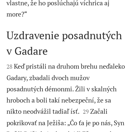
vlastne, že ho poslúchajú víchrica aj

more?“
Uzdravenie posadnutých
v Gadare


Keď pristáli na druhom brehu neďaleko
28
Gadary, zbadali dvoch mužov
posadnutých démonmi. Žili v skalných
hroboch a boli takí nebezpeční, že sa


nikto neodvážil tadiaľ ísť.
Začali
29
pokrikovať na Ježiša: „Čo ťa je po nás, Syn