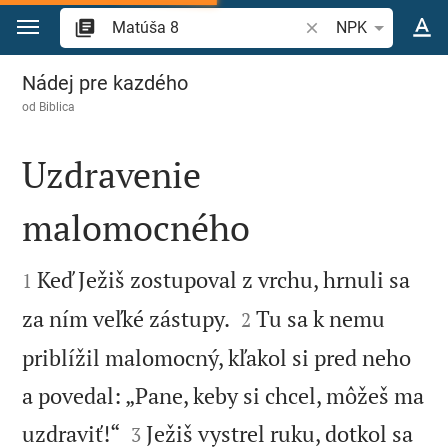
Prejsť na obsah
Vyhľadajte biblický 
NPK
Matúša 8
Nádej pre kazdého
od
Biblica
Uzdravenie
malomocného


Keď Ježiš zostupoval z vrchu, hrnuli sa
1


za ním veľké zástupy.
Tu sa k nemu
2
priblížil malomocný, kľakol si pred neho
a povedal: „Pane, keby si chcel, môžeš ma


uzdraviť!“
Ježiš vystrel ruku, dotkol sa
3