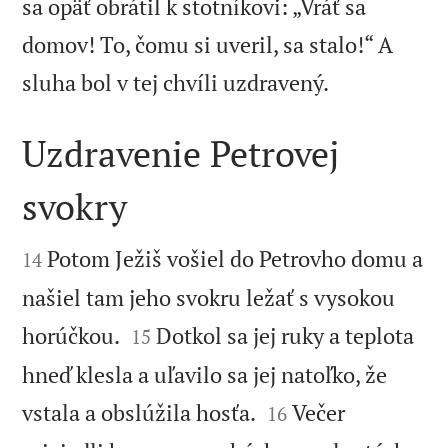
sa opäť obrátil k stotníkovi: „Vráť sa
domov! To, čomu si uveril, sa stalo!“ A

sluha bol v tej chvíli uzdravený.
Uzdravenie Petrovej
svokry


Potom Ježiš vošiel do Petrovho domu a
14
našiel tam jeho svokru ležať s vysokou


horúčkou.
Dotkol sa jej ruky a teplota
15
hneď klesla a uľavilo sa jej natoľko, že


vstala a obslúžila hosťa.
Večer
16