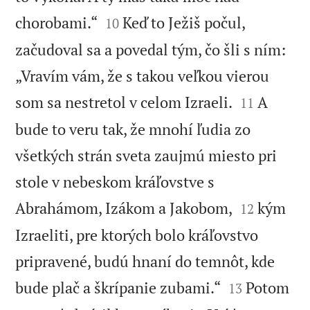


chorobami.“
Keď to Ježiš počul,
10
začudoval sa a povedal tým, čo šli s ním:
„Vravím vám, že s takou veľkou vierou


som sa nestretol v celom Izraeli.
A
11
bude to veru tak, že mnohí ľudia zo
všetkých strán sveta zaujmú miesto pri
stole v nebeskom kráľovstve s


Abrahámom, Izákom a Jakobom,
kým
12
Izraeliti, pre ktorých bolo kráľovstvo
pripravené, budú hnaní do temnôt, kde


bude plač a škrípanie zubami.“
Potom
13