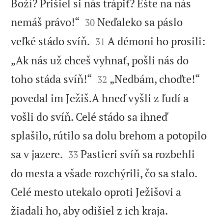
Boží? Prišiel si nás trápiť? Ešte na nás


nemáš právo!“
Neďaleko sa páslo
30


veľké stádo svíň.
A démoni ho prosili:
31
„Ak nás už chceš vyhnať, pošli nás do


toho stáda svíň!“
„Nedbám, choďte!“
32
povedal im Ježiš.A hneď vyšli z ľudí a
vošli do svíň. Celé stádo sa ihneď
splašilo, rútilo sa dolu brehom a potopilo


sa v jazere.
Pastieri svíň sa rozbehli
33
do mesta a všade rozchýrili, čo sa stalo.
Celé mesto utekalo oproti Ježišovi a

žiadali ho, aby odišiel z ich kraja.