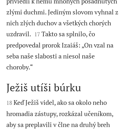
priviedli k nemu mnohých posadnutých
zlými duchmi. Jediným slovom vyhnal z
nich zlých duchov a všetkých chorých


uzdravil.
Takto sa splnilo, čo
17
predpovedal prorok Izaiáš: „On vzal na
seba naše slabosti a niesol naše

choroby.“
Ježiš utíši búrku


Keď Ježiš videl, ako sa okolo neho
18
hromadia zástupy, rozkázal učeníkom,
aby sa preplavili v člne na druhý breh