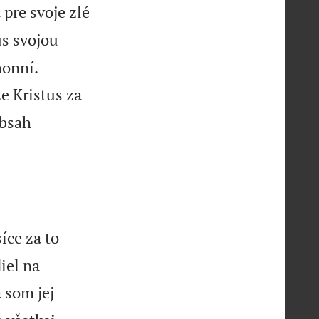
 pre svoje zlé
us svojou


honní.
e Kristus za
obsah
íce za to
iel na
 som jej