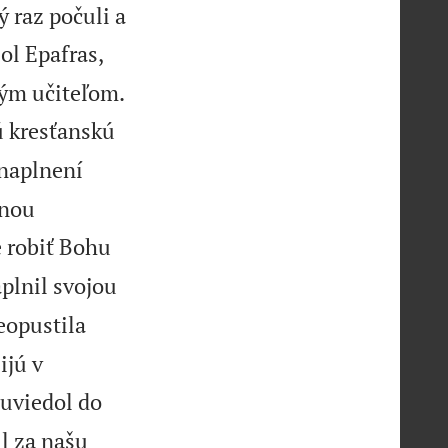
ý raz počuli a
ol Epafras,


rým učiteľom.
ú kresťanskú
 naplnení
vnou
e robiť Bohu
plnil svojou
eopustila
ijú v
 uviedol do
il za našu