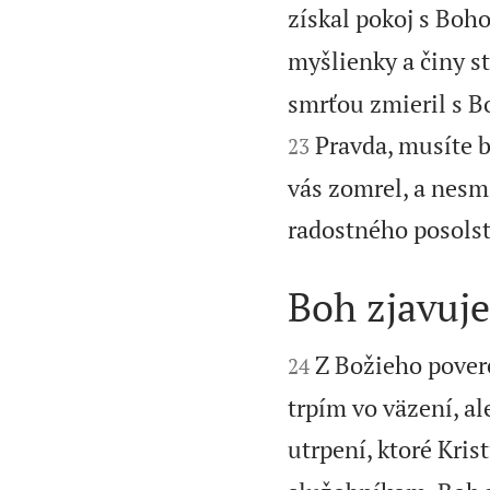
získal pokoj s Boh
myšlienky a činy st
smrťou zmieril s B
Pravda, musíte b
23
vás zomrel, a nesmi
radostného posolstv
Boh zjavuje


Z Božieho povere
24
trpím vo väzení, a
utrpení, ktoré Krist