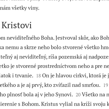

 nám všetky viny.
Kristovi
om neviditeľného Boha. Jestvoval skôr, ako Bo
ka nemu a skrze neho bolo stvorené všetko hm
iteľný aj neviditeľný, ríša pozemská aj nadpoz
šetko je stvorené prostredníctvom neho a pre n


atok i trvanie.
On je hlavou cirkvi, ktorá je
18


tkého a je aj prvý, kto zvíťazil nad smrťou.
19


eho plnosť bola aj v jeho Synovi.
Všetko na n
20
ierenie s Bohom. Kristus vylial na kríži svoju 