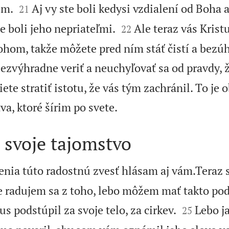


om.
Aj vy ste boli kedysi vzdialení od Boha a
21


e boli jeho nepriateľmi.
Ale teraz vás Krist
22
ohom, takže môžete pred ním stáť čistí a bezú
ezvýhradne veriť a neuchyľovať sa od pravdy, ž
ete stratiť istotu, že vás tým zachránil. To je 

a, ktoré šírim po svete.
 svoje tajomstvo
nia túto radostnú zvesť hlásam aj vám.Teraz s
le radujem sa z toho, lebo môžem mať takto pod


us podstúpil za svoje telo, za cirkev.
Lebo ja
25