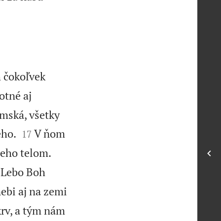
h čokoľvek
otné aj
emská, všetky


eho.
V ňom
17
 jeho telom.
Lebo Boh
ebi aj na zemi
krv, a tým nám