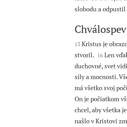
slobodu a odpustil
Chválospev 


Kristus je obraz
15


stvoril.
Len vďa
16
duchovné, svet vid
sily a mocnosti. V
má všetko svoj poči
On je počiatkom vše
chcel, aby všetka j
našlo v Kristovi zm