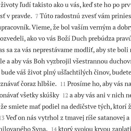
životy ľudí takisto ako u vás, keď ste ho po prv


sť v pravde.
Túto radostnú zvesť vám prinies
7
pracovník. Vieme, že bol vaším verným a dob
ozvedeli, ako vo vás Boží Duch prebúdza prav
as sa za vás neprestávame modliť, aby ste boli
e a aby vás Boh vyzbrojil všestrannou ducho
 bude váš život plný ušľachtilých činov, budet


znávať čoraz hlbšie.
Prosíme ho, aby vás na
11


onávať všetky skúšky
a aby vás ani v nich n
12
že smiete mať podiel na dedičstve tých, ktorí ž


Veď on nás vytrhol z tmavej ríše satanovej a
13


milovaného Syna,
ktorý svojou krvou zaplat
14