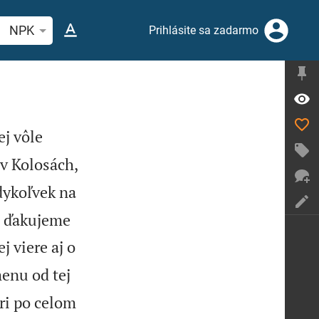
ľadajte biblický verš alebo slovo
NPK
Prihlásite sa zadarmo
ej vôle
v Kolosách,
ykoľvek na
m ďakujeme
j viere aj o
enu od tej
ri po celom