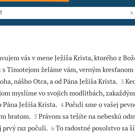
Vyh
avujem vás v mene Ježiša Krista, ktorého z Bož
 s Timotejom želáme vám, verným kresťanom 


oha, nášho Otca, a od Pána Ježiša Krista.
Ked
3
ejom myslíme vo svojich modlitbách, zakaždý


 Pána Ježiša Krista.
Počuli sme o vašej pevne
4


kým bratom.
Právom sa tešíte na nebeskú odm
5


j prvý raz počuli.
To radostné posolstvo sa ší
6