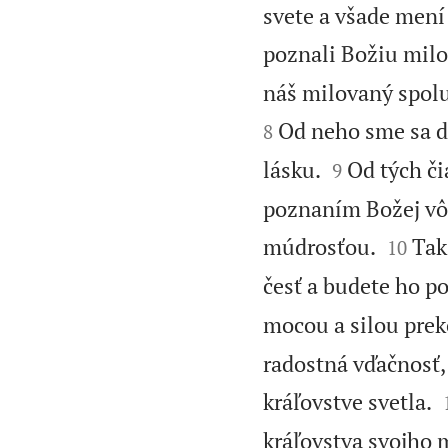
svete a všade mení 
poznali Božiu milo
náš milovaný spolu
Od neho sme sa d
8


lásku.
Od tých či
9
poznaním Božej vôl


múdrosťou.
Tak
10
česť a budete ho po
mocou a silou prek
radostná vďačnosť, 
kráľovstve svetla.
kráľovstva svojho 