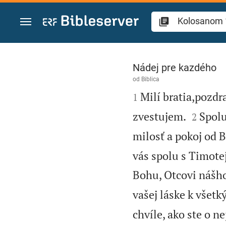
Prejsť na obsah
Kolosanom 1
Nádej pre kazdého
od
Biblica

Milí bratia,pozdr
1


zvestujem.
Spolu
2
milosť a pokoj od B
vás spolu s Timot
Bohu, Otcovi nášho
vašej láske k všet
chvíle, ako ste o ne