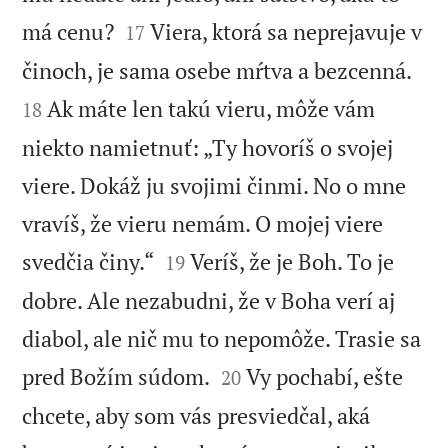


má cenu?
Viera, ktorá sa neprejavuje v
17


činoch, je sama osebe mŕtva a bezcenná.
Ak máte len takú vieru, môže vám
18
niekto namietnuť: „Ty hovoríš o svojej
viere. Dokáž ju svojimi činmi. No o mne
vravíš, že vieru nemám. O mojej viere


svedčia činy.“
Veríš, že je Boh. To je
19
dobre. Ale nezabudni, že v Boha verí aj
diabol, ale nič mu to nepomôže. Trasie sa


pred Božím súdom.
Vy pochabí, ešte
20
chcete, aby som vás presviedčal, aká