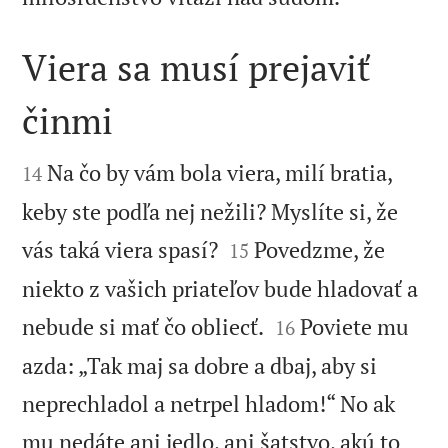
Viera sa musí prejaviť
činmi


Na čo by vám bola viera, milí bratia,
14
keby ste podľa nej nežili? Myslíte si, že


vás taká viera spasí?
Povedzme, že
15
niekto z vašich priateľov bude hladovať a


nebude si mať čo obliecť.
Poviete mu
16
azda: „Tak maj sa dobre a dbaj, aby si
neprechladol a netrpel hladom!“ No ak
mu nedáte ani jedlo, ani šatstvo, akú to