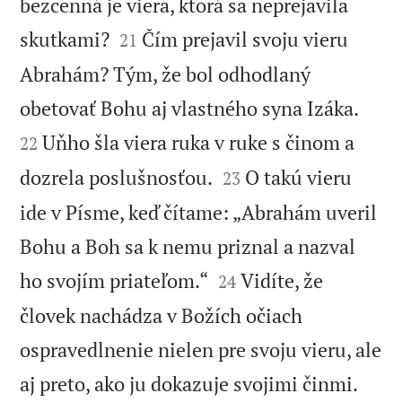
bezcenná je viera, ktorá sa neprejavila


skutkami?
Čím prejavil svoju vieru
21
Abrahám? Tým, že bol odhodlaný


obetovať Bohu aj vlastného syna Izáka.
Uňho šla viera ruka v ruke s činom a
22


dozrela poslušnosťou.
O takú vieru
23
ide v Písme, keď čítame: „Abrahám uveril
Bohu a Boh sa k nemu priznal a nazval


ho svojím priateľom.“
Vidíte, že
24
človek nachádza v Božích očiach
ospravedlnenie nielen pre svoju vieru, ale


aj preto, ako ju dokazuje svojimi činmi.