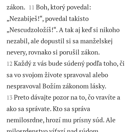


zákon.
Boh, ktorý povedal:
11
„Nezabiješ!“, povedal takisto
„Nescudzoložíš!“. A tak aj keď si nikoho
nezabil, ale dopustil si sa manželskej


nevery, rovnako si porušil zákon.
Každý z vás bude súdený podľa toho, či
12
sa vo svojom živote spravoval alebo


nespravoval Božím zákonom lásky.
Preto dávajte pozor na to, čo vravíte a
13
ako sa správate. Kto sa správa
nemilosrdne, hrozí mu prísny súd. Ale

milosrdenstvo víťazí nad súdom.