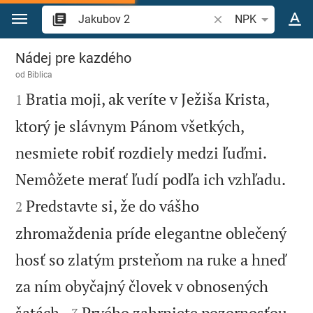
Prejsť na obsah
Vyhľadajte biblický 
NPK
Jakubov 2
Nádej pre kazdého
od
Biblica

Bratia moji, ak veríte v Ježiša Krista,
1
ktorý je slávnym Pánom všetkých,
nesmiete robiť rozdiely medzi ľuďmi.


Nemôžete merať ľudí podľa ich vzhľadu.
Predstavte si, že do vášho
2
zhromaždenia príde elegantne oblečený
hosť so zlatým prsteňom na ruke a hneď
za ním obyčajný človek v obnosených


šatách.
Prvého zahrniete pozornosťou