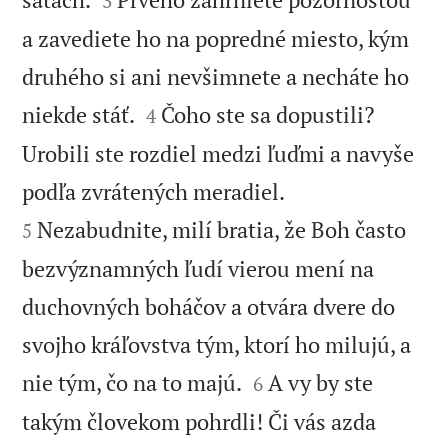
3
a zavediete ho na popredné miesto, kým
druhého si ani nevšimnete a necháte ho


niekde stáť.
Čoho ste sa dopustili?
4
Urobili ste rozdiel medzi ľuďmi a navyše


podľa zvrátených meradiel.
Nezabudnite, milí bratia, že Boh často
5
bezvýznamných ľudí vierou mení na
duchovných boháčov a otvára dvere do
svojho kráľovstva tým, ktorí ho milujú, a


nie tým, čo na to majú.
A vy by ste
6
takým človekom pohrdli! Či vás azda