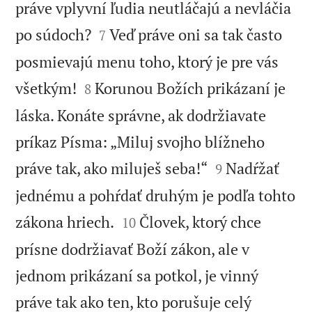
práve vplyvní ľudia neutláčajú a nevláčia


po súdoch?
Veď práve oni sa tak často
7
posmievajú menu toho, ktorý je pre vás


všetkým!
Korunou Božích prikázaní je
8
láska. Konáte správne, ak dodržiavate
príkaz Písma: „Miluj svojho blížneho


práve tak, ako miluješ seba!“
Nadŕžať
9
jednému a pohŕdať druhým je podľa tohto


zákona hriech.
Človek, ktorý chce
10
prísne dodržiavať Boží zákon, ale v
jednom prikázaní sa potkol, je vinný
práve tak ako ten, kto porušuje celý