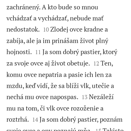
zachránený. A kto bude so mnou
vchádzať a vychádzať, nebude mať


nedostatok.
Zlodej ovce kradne a
10
zabíja, ale ja im prinášam život plný


hojnosti.
Ja som dobrý pastier, ktorý
11


za svoje ovce aj život obetuje.
Ten,
12
komu ovce nepatria a pasie ich len za
mzdu, keď vidí, že sa blíži vlk, utečie a


nechá mu ovce napospas.
Nezáleží
13
mu na tom, či vlk ovce rozoženie a


roztrhá.
Ja som dobrý pastier, poznám
14


svoje ovce a ony poznajú mňa.
Takisto
15