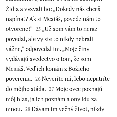
Židia a vyzvali ho: „Dokedy nás chceš
napínať? Ak si Mesiáš, povedz nám to


otvorene!“
„Už som vám to neraz
25
povedal, ale vy ste to nikdy nebrali
vážne,“ odpovedal im. „Moje činy
vydávajú svedectvo o tom, že som
Mesiáš. Veď ich konám z Božieho


poverenia.
Neveríte mi, lebo nepatríte
26


do môjho stáda.
Moje ovce poznajú
27
môj hlas, ja ich poznám a ony idú za


mnou.
Dávam im večný život, nikdy
28