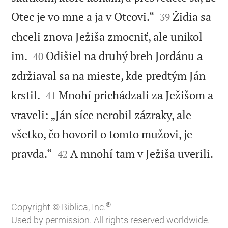


Otec je vo mne a ja v Otcovi.“
Židia sa
39
chceli znova Ježiša zmocniť, ale unikol


im.
Odišiel na druhý breh Jordánu a
40
zdržiaval sa na mieste, kde predtým Ján


krstil.
Mnohí prichádzali za Ježišom a
41
vraveli: „Ján síce nerobil zázraky, ale
všetko, čo hovoril o tomto mužovi, je



pravda.“
A mnohí tam v Ježiša uverili.
42
®
Copyright © Biblica, Inc.
Used by permission. All rights reserved worldwide.