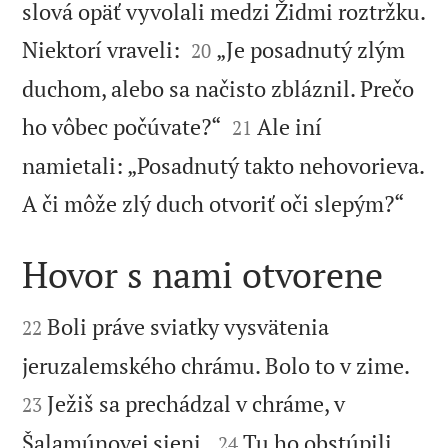
slová opäť vyvolali medzi Židmi roztržku.


Niektorí vraveli:
„Je posadnutý zlým
20
duchom, alebo sa načisto zbláznil. Prečo


ho vôbec počúvate?“
Ale iní
21
namietali: „Posadnutý takto nehovorieva.

A či môže zlý duch otvoriť oči slepým?“
Hovor s nami otvorene


Boli práve sviatky vysvätenia
22


jeruzalemského chrámu. Bolo to v zime.
Ježiš sa prechádzal v chráme, v
23


Šalamúnovej sieni.
Tu ho obstúpili
24