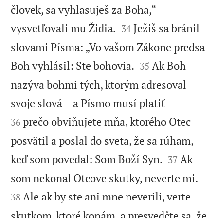
človek, sa vyhlasuješ za Boha,“


vysvetľovali mu Židia.
Ježiš sa bránil
34
slovami Písma: „Vo vašom Zákone predsa


Boh vyhlásil: Ste bohovia.
Ak Boh
35
nazýva bohmi tých, ktorým adresoval


svoje slová – a Písmo musí platiť –
prečo obviňujete mňa, ktorého Otec
36
posvätil a poslal do sveta, že sa rúham,


keď som povedal: Som Boží Syn.
Ak
37


som nekonal Otcove skutky, neverte mi.
Ale ak by ste ani mne neverili, verte
38
skutkom, ktoré konám, a presvedčte sa, že