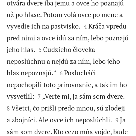
otvára dvere iba jemu a ovce ho poznajú
už po hlase. Potom volá ovce po mene a


vyvedie ich na pastvisko.
Kráča vpredu
4
pred nimi a ovce idú za ním, lebo poznajú


jeho hlas.
Cudzieho človeka
5
neposlúchnu a nejdú za ním, lebo jeho


hlas nepoznajú.“
Poslucháči
6
nepochopili toto prirovnanie, a tak im ho




vysvetlil:
„Verte mi, ja sám som dvere.
7
Všetci, čo prišli predo mnou, sú zlodeji
8


a zbojníci. Ale ovce ich neposlúchli.
Ja
9
sám som dvere. Kto cezo mňa vojde, bude