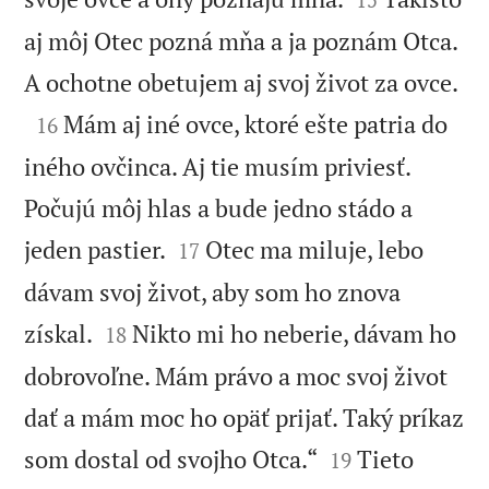
aj môj Otec pozná mňa a ja poznám Otca.

A ochotne obetujem aj svoj život za ovce.

Mám aj iné ovce, ktoré ešte patria do
16
iného ovčinca. Aj tie musím priviesť.
Počujú môj hlas a bude jedno stádo a


jeden pastier.
Otec ma miluje, lebo
17
dávam svoj život, aby som ho znova


získal.
Nikto mi ho neberie, dávam ho
18
dobrovoľne. Mám právo a moc svoj život
dať a mám moc ho opäť prijať. Taký príkaz


som dostal od svojho Otca.“
Tieto
19