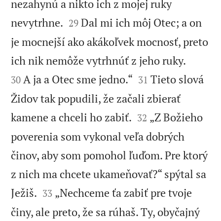
nezahynú a nikto ich z mojej ruky


nevytrhne.
Dal mi ich môj Otec; a on
29
je mocnejší ako akákoľvek mocnosť, preto


ich nik nemôže vytrhnúť z jeho ruky.


A ja a Otec sme jedno.“
Tieto slová
30
31
Židov tak popudili, že začali zbierať


kamene a chceli ho zabiť.
„Z Božieho
32
poverenia som vykonal veľa dobrých
činov, aby som pomohol ľuďom. Pre ktorý
z nich ma chcete ukameňovať?“ spýtal sa


Ježiš.
„Nechceme ťa zabiť pre tvoje
33
činy, ale preto, že sa rúhaš. Ty, obyčajný