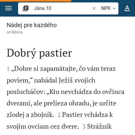
Prejsť na obsah
Vyhľadajte biblický 
NPK
Jána 10
Nádej pre kazdého
od
Biblica
Dobrý pastier


„Dobre si zapamätajte, čo vám teraz
1
poviem,“ nabádal Ježiš svojich
poslucháčov: „Kto nevchádza do ovčinca
dverami, ale prelieza ohradu, je určite


zlodej a zbojník.
Pastier vchádza k
2


svojim ovciam cez dvere.
Strážnik
3