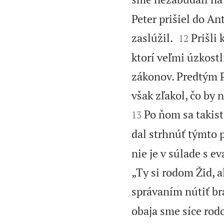
Peter prišiel do An


zaslúžil.
Prišli
12
ktorí veľmi úzkost
zákonov. Predtým P
však zľakol, čo by n
Po ňom sa takist
13
dal strhnúť týmto 
nie je v súlade s e
„Ty si rodom Žid, 
správaním nútiť br
obaja sme síce rod