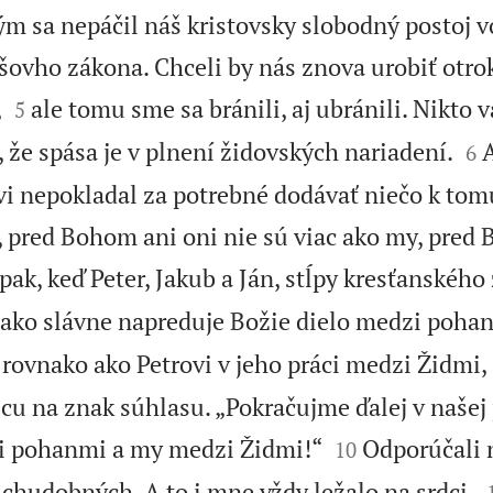
rým sa nepáčil náš kristovsky slobodný postoj v
ovho zákona. Chceli by nás znova urobiť otro


,
ale tomu sme sa bránili, aj ubránili. Nikto 
5


i, že spása je v plnení židovských nariadení.
A
6
kvi nepokladal za potrebné dodávať niečo k tom
pred Bohom ani oni nie sú viac ako my, pred
ak, keď Peter, Jakub a Ján, stĺpy kresťanského
, ako slávne napreduje Božie dielo medzi poha
ovnako ako Petrovi v jeho práci medzi Židmi,
cu na znak súhlasu. „Pokračujme ďalej v našej 


zi pohanmi a my medzi Židmi!“
Odporúčali 
10
chudobných. A to i mne vždy ležalo na srdci.