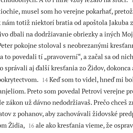
tiochie, musel som ho verejne pokarhať, pretože
 k nám totiž niektorí bratia od apoštola Jakuba 
livo dbali na dodržiavanie obriezky a iných Mo
eter pokojne stoloval s neobrezanými kresťan
a to povedali tí „pravoverní“, a začal sa od nich
o správali aj ďalší kresťania zo Židov, dokonca


pokrytectvom.
Keď som to videl, hneď mi bol
14
vanjeliom. Preto som povedal Petrovi verejne p
ale zákon už dávno nedodržiavaš. Prečo chceš z
atov z pohanov, aby zachovávali židovské pred


om Židia,
ale ako kresťania vieme, že ospra
16