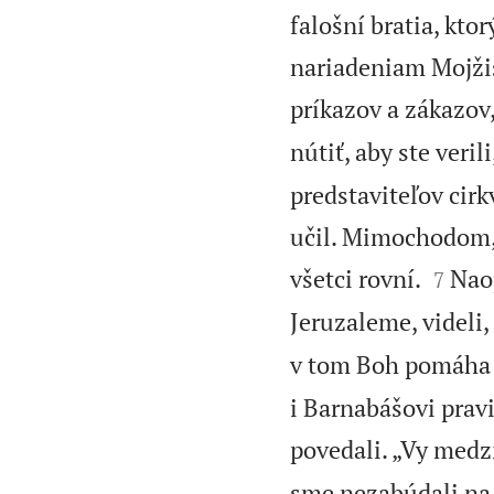
falošní bratia, kto
nariadeniam Mojžiš
príkazov a zákazov
nútiť, aby ste veril
predstaviteľov cir
učil. Mimochodom, 


všetci rovní.
Naop
7
Jeruzaleme, videli
v tom Boh pomáha r
i Barnabášovi pravi
povedali. „Vy med
sme nezabúdali na 