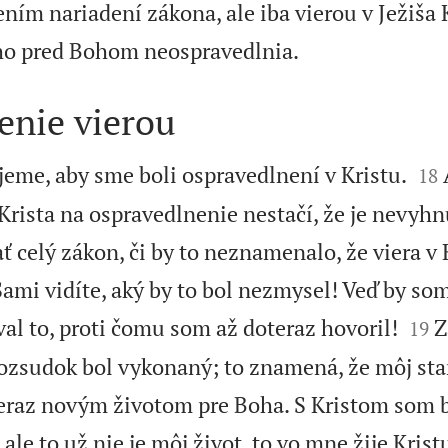
ím nariadení zákona, ale iba vierou v Ježiša K

ho pred Bohom neospravedlnia.
enie vierou


jeme, aby sme boli ospravedlnení v Kristu.
18
 Krista na ospravedlnenie nestačí, že je nevyhn
ť celý zákon, či by to neznamenalo, že viera v 
ami vidíte, aký by to bol nezmysel! Veď by som


al to, proti čomu som až doteraz hovoril!
Z
19
rozsudok bol vykonaný; to znamená, že môj star
 teraz novým životom pre Boha. S Kristom som 
 ale to už nie je môj život, to vo mne žije Kris