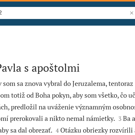
Vyh
Pavla s apoštolmi
ov som sa znova vybral do Jeruzalema, tentora
som totiž od Boha pokyn, aby som všetko, čo u
ch, predložil na uváženie významným osobnos


mí prerokovali a nikto nemal námietky.
Ba a
3


aby sa dal obrezať.
Otázku obriezky rozvírili 
4