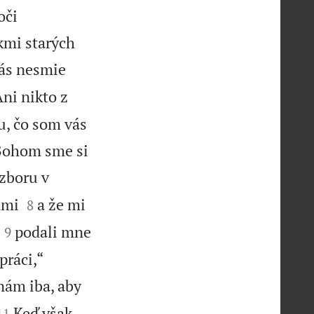
oči
kmi starých
vás nesmie
ni nikto z
u, čo som vás
 Bohom sme si
 zboru v


nmi
a že mi
8


podali mne
9
práci,“
nám iba, aby


Keď však
11