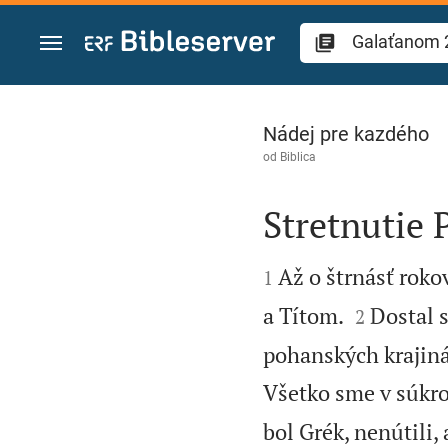
Prejsť na obsah
Galaťanom 2
Nádej pre kazdého
od
Biblica
Stretnutie 


Až o štrnásť rok
1


a Títom.
Dostal 
2
pohanských krajiná
Všetko sme v súkro
bol Grék, nenútili, 