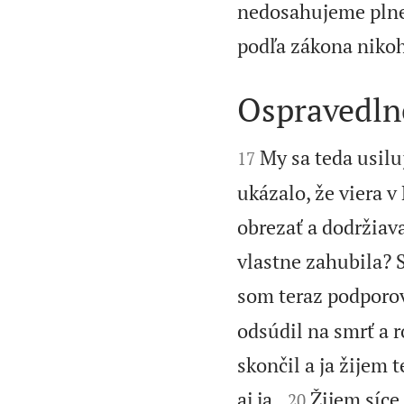
nedosahujeme plnen
podľa zákona niko
Ospravedln


My sa teda usilu
17
ukázalo, že viera v
obrezať a dodržiava
vlastne zahubila? S
som teraz podporov
odsúdil na smrť a 
skončil a ja žijem


aj ja.
Žijem síce,
20