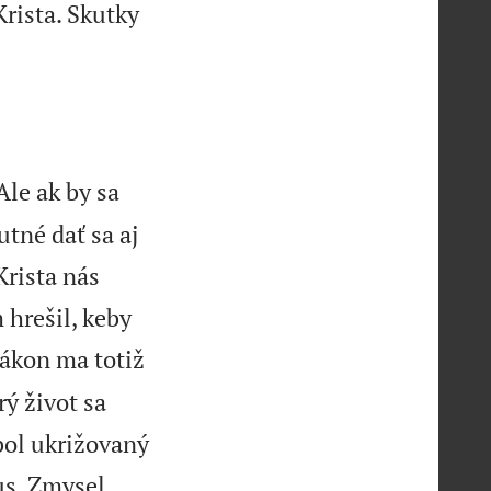
rista. Skutky
Ale ak by sa
utné dať sa aj
Krista nás
 hrešil, keby
ákon ma totiž
ý život sa
bol ukrižovaný
tus. Zmysel