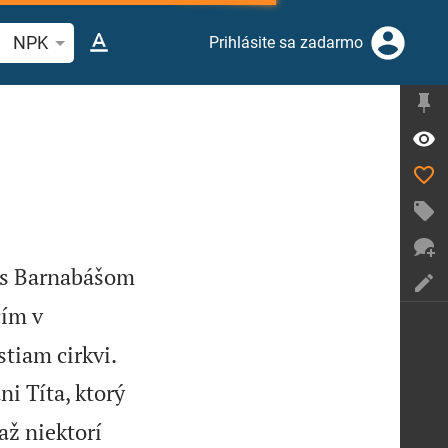
ľadajte biblický verš alebo slovo
NPK
Prihlásite sa zadarmo
z s Barnabášom
čím v
tiam cirkvi.
ni Títa, ktorý
až niektorí