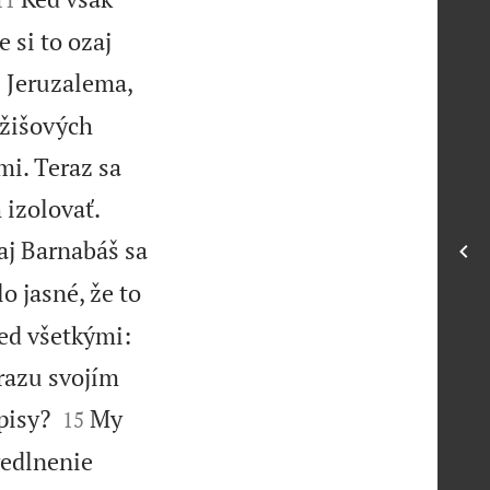
 si to ozaj
z Jeruzalema,
jžišových
mi. Teraz sa


 izolovať.
 aj Barnabáš sa
o jasné, že to
red všetkými:
razu svojím


pisy?
My
15
vedlnenie