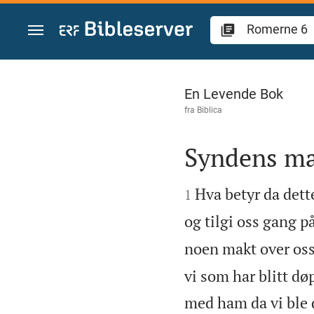
Skift til innhold
Romerne 6
En Levende Bok
fra
Biblica
Syndens ma


Hva betyr da dette
1
og tilgi oss gang p
noen makt over oss
vi som har blitt d
med ham da vi ble 