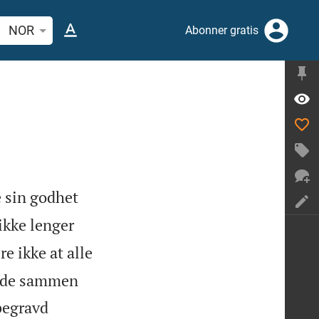
 bibelvers eller ord
NOR
Abonner gratis
e sin godhet
 ikke lenger
re ikke at alle
 døde sammen
begravd