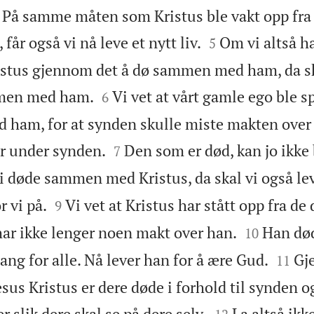
å samme måten som Kristus ble vakt opp fra 


 får også vi nå leve et nytt liv.
Om vi altså ha
5
istus gjennom det å dø sammen med ham, da ska


mmen med ham.
Vi vet at vårt gamle ego ble sp
6
ham, for at synden skulle miste makten over o


er under synden.
Den som er død, kan jo ikke b
7
 døde sammen med Kristus, da skal vi også lev


 vi på.
Vi vet at Kristus har stått opp fra de
9


har ikke lenger noen makt over han.
Han død
10


ng for alle. Nå lever han for å ære Gud.
Gj
11
sus Kristus er dere døde i forhold til synden o


r slik dere skal se på dere selv.
La altså ikk