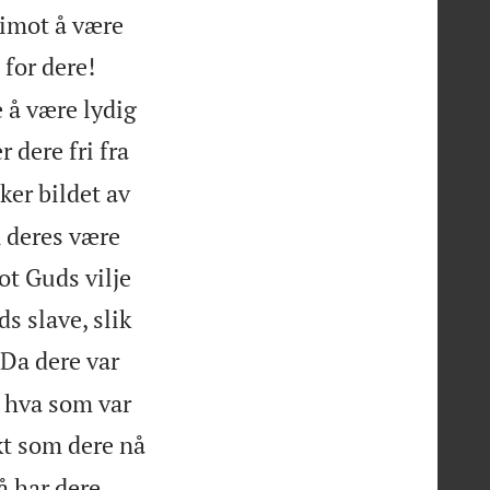
rimot å være
 for dere!
 å være lydig
r dere fri fra
ker bildet av
n deres være
ot Guds vilje
s slave, slik
Da dere var
m hva som var
ikt som dere nå
å har dere