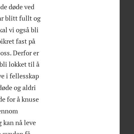
de døde ved
r blitt fullt og
l vi også bli
ikret fast på
ss. Derfor er
li lokket til å
e i fellesskap
 døde og aldri
e for å knuse
ennom
g kan nå leve
e synden få