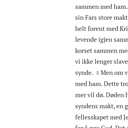
sammen med ham. P
sin Fars store makt,
helt forent med Kr
levende igjen sa
korset sammen med 
vi ikke lenger slav


synde.
Men om vi
8
med ham. Dette tror
mer vil dø. Døden 
syndens makt, en ga
fellesskapet med Je
for å ære Gud. Det e