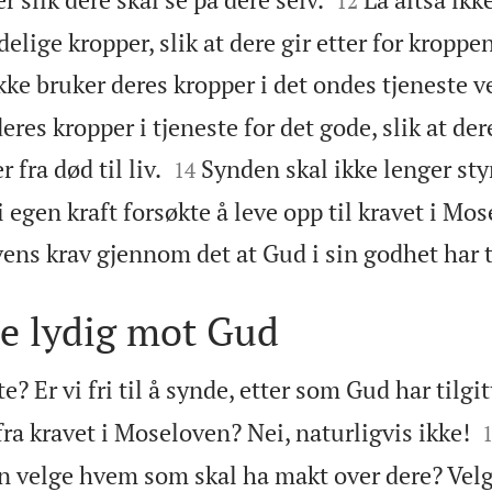
12
elige kropper, slik at dere gir etter for kroppe
ikke bruker deres kropper i det ondes tjeneste v
res kropper i tjeneste for det gode, slik at de


 fra død til liv.
Synden skal ikke lenger styr
14
i egen kraft forsøkte å leve opp til kravet i Mo
ovens krav gjennom det at Gud i sin godhet har t
ære lydig mot Gud
e? Er vi fri til å synde, etter som Gud har tilgit
 fra kravet i Moseloven? Nei, naturligvis ikke!
an velge hvem som skal ha makt over dere? Velge