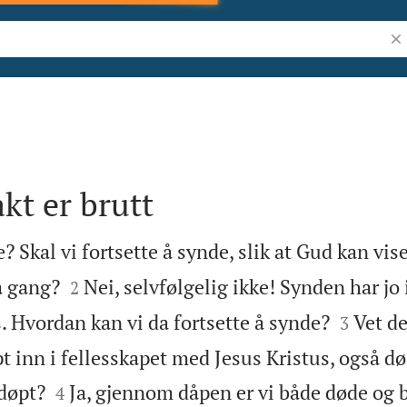
Søk
kt er brutt
? Skal vi fortsette å synde, slik at Gud kan vis


å gang?
Nei, selvfølgelig ikke! Synden har jo
2


. Hvordan kan vi da fortsette å synde?
Vet de
3
øpt inn i fellesskapet med Jesus Kristus, også


døpt?
Ja, gjennom dåpen er vi både døde og 
4