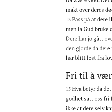
makt over deres død
Pass på at dere 
13
men la Gud bruke de
Dere har jo gått over
den gjorde da dere 
har blitt løst fra l
Fri til å v


Hva betyr da dett
15
godhet satt oss fri
ikke at dere selv k