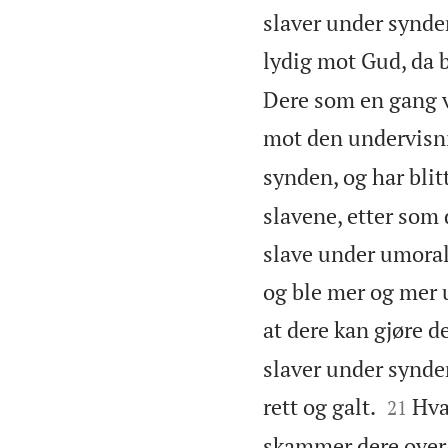
slaver under synden
lydig mot Gud, da b
Dere som en gang va
mot den undervisni
synden, og har blitt
slavene, etter som 
slave under umorals
og ble mer og mer u
at dere kan gjøre d
slaver under synde


rett og galt.
Hva
21
skammer dere over, 