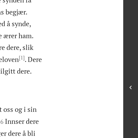


ns begjær.
ed å synde,
re ærer ham.
e dere, slik
[1]
seloven
. Dere

ilgitt dere.
t oss og i sin


Innser dere
16
r dere å bli