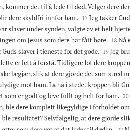
, kommer det til å lede til død. Velger dere de


lir dere skyldfri innfor ham.
Jeg takker Gud
17
r slaver under synden, valgte av et helt hjerte


ngen om Jesus som dere har fått høre.
Nå e
18


 Guds slaver i tjeneste for det gode.
Jeg bru
19
dette er lett å forstå. Tidligere lot dere kroppe
ke begjær, slik at dere gjorde det som stred m
lydige mot ham. La nå i stedet kroppen bli Gud


et som er godt og leve fullt og helt for ham.
20
n, ble dere komplett likegyldige i forholdet o
 ble resultatet? Selvfølgelig, at dere gjorde sl


etter som dere vet at det leder til døden.
N
22