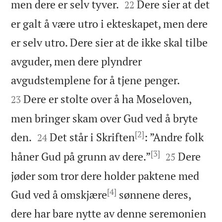


men dere er selv tyver.
Dere sier at det
22
er galt å være utro i ekteskapet, men dere
er selv utro. Dere sier at de ikke skal tilbe
avguder, men dere plyndrer


avgudstemplene for å tjene penger.
Dere er stolte over å ha Moseloven,
23
men bringer skam over Gud ved å bryte
[2]


den.
Det står i Skriften
: ”Andre folk
24
[3]


håner Gud på grunn av dere.”
Dere
25
jøder som tror dere holder paktene med
[4]
Gud ved å omskjære
sønnene deres,
dere har bare nytte av denne seremonien