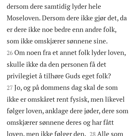
dersom dere samtidig lyder hele
Moseloven. Dersom dere ikke gjør det, da
er dere ikke noe bedre enn andre folk,


som ikke omskjærer sønnene sine.
Om noen fra et annet folk lyder loven,
26
skulle ikke da den personen få det


privilegiet å tilhøre Guds eget folk?
Jo, og på dommens dag skal de som
27
ikke er omskåret rent fysisk, men likevel
følger loven, anklage dere jøder, dere som
omskjærer sønnene deres og har fått


loven, men ikke følger den.
Alle som
28