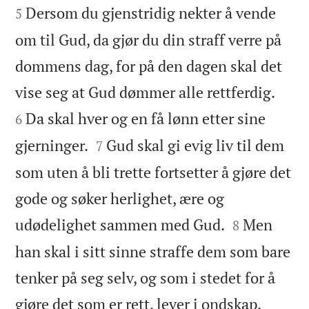
Dersom du gjenstridig nekter å vende
5
om til Gud, da gjør du din straff verre på
dommens dag, for på den dagen skal det


vise seg at Gud dømmer alle rettferdig.
Da skal hver og en få lønn etter sine
6


gjerninger.
Gud skal gi evig liv til dem
7
som uten å bli trette fortsetter å gjøre det
gode og søker herlighet, ære og


udødelighet sammen med Gud.
Men
8
han skal i sitt sinne straffe dem som bare
tenker på seg selv, og som i stedet for å


gjøre det som er rett, lever i ondskap.