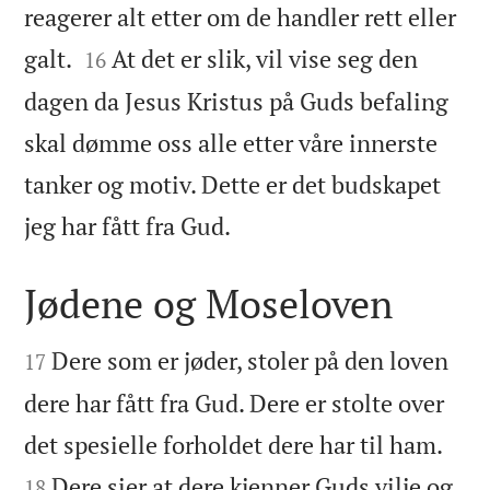
reagerer alt etter om de handler rett eller


galt.
At det er slik, vil vise seg den
16
dagen da Jesus Kristus på Guds befaling
skal dømme oss alle etter våre innerste
tanker og motiv. Dette er det budskapet

jeg har fått fra Gud.
Jødene og Moseloven


Dere som er jøder, stoler på den loven
17
dere har fått fra Gud. Dere er stolte over


det spesielle forholdet dere har til ham.
Dere sier at dere kjenner Guds vilje og
18