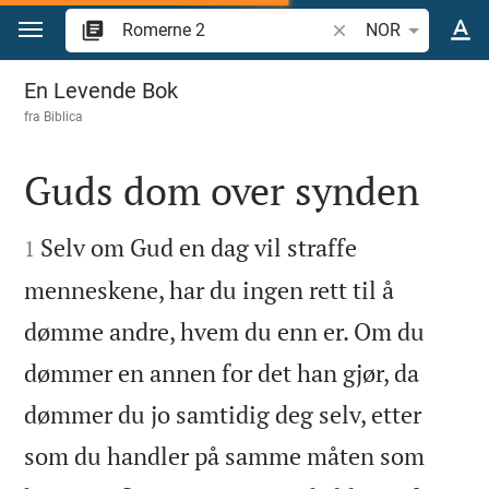
Skift til innhold
Søk bibelvers eller o
NOR
Romerne 2
En Levende Bok
fra
Biblica
Guds dom over synden


Selv om Gud en dag vil straffe
1
menneskene, har du ingen rett til å
dømme andre, hvem du enn er. Om du
dømmer en annen for det han gjør, da
dømmer du jo samtidig deg selv, etter
som du handler på samme måten som