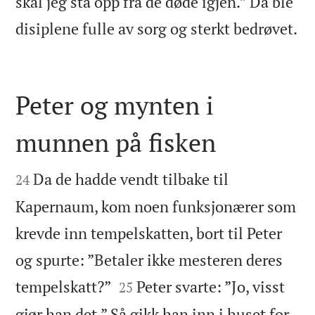
skal jeg stå opp fra de døde igjen.” Da ble

disiplene fulle av sorg og sterkt bedrøvet.
Peter og mynten i
munnen på fisken


Da de hadde vendt tilbake til
24
Kapernaum, kom noen funksjonærer som
krevde inn tempelskatten, bort til Peter
og spurte: ”Betaler ikke mesteren deres


tempelskatt?”
Peter svarte: ”Jo, visst
25
gjør han det.” Så gikk han inn i huset for