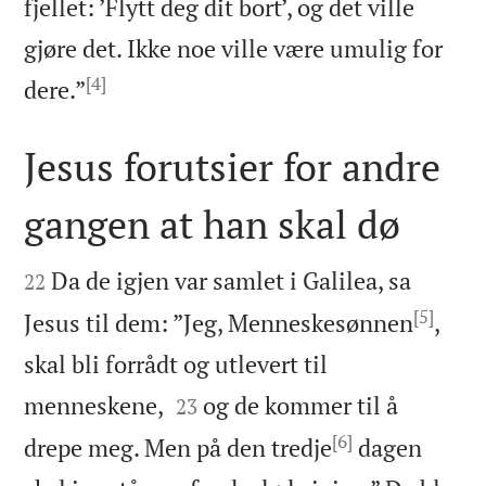
fjellet: ’Flytt deg dit bort’, og det ville
gjøre det. Ikke noe ville være umulig for
[4]

dere.”
Jesus forutsier for andre
gangen at han skal dø


Da de igjen var samlet i Galilea, sa
22
[5]
Jesus til dem: ”Jeg, Menneskesønnen
,
skal bli forrådt og utlevert til


menneskene,
og de kommer til å
23
[6]
drepe meg. Men på den tredje
dagen