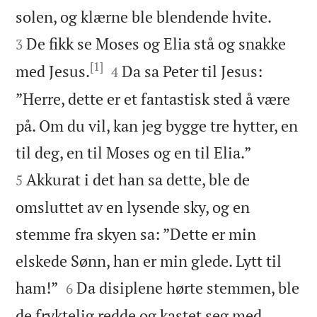


solen, og klærne ble blendende hvite.
De fikk se Moses og Elia stå og snakke
3
[1]


med Jesus.
Da sa Peter til Jesus:
4
”Herre, dette er et fantastisk sted å være
på. Om du vil, kan jeg bygge tre hytter, en


til deg, en til Moses og en til Elia.”
Akkurat i det han sa dette, ble de
5
omsluttet av en lysende sky, og en
stemme fra skyen sa: ”Dette er min
elskede Sønn, han er min glede. Lytt til


ham!”
Da disiplene hørte stemmen, ble
6
de fryktelig redde og kastet seg med