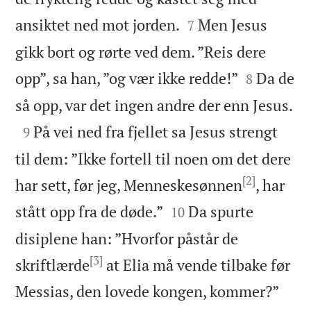


ansiktet ned mot jorden.
Men Jesus
7
gikk bort og rørte ved dem. ”Reis dere


opp”, sa han, ”og vær ikke redde!”
Da de
8

så opp, var det ingen andre der enn Jesus.

På vei ned fra fjellet sa Jesus strengt
9
til dem: ”Ikke fortell til noen om det dere
[2]
har sett, før jeg, Menneskesønnen
, har


stått opp fra de døde.”
Da spurte
10
disiplene han: ”Hvorfor påstår de
[3]
skriftlærde
at Elia må vende tilbake før


Messias, den lovede kongen, kommer?”