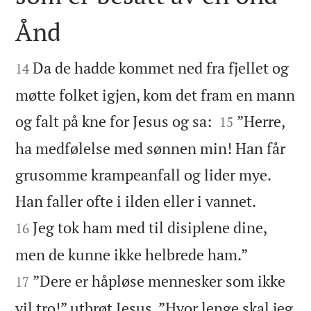
Ånd


Da de hadde kommet ned fra fjellet og
14
møtte folket igjen, kom det fram en mann


og falt på kne for Jesus og sa:
”Herre,
15
ha medfølelse med sønnen min! Han får
grusomme krampeanfall og lider mye.


Han faller ofte i ilden eller i vannet.
Jeg tok ham med til disiplene dine,
16


men de kunne ikke helbrede ham.”
”Dere er håpløse mennesker som ikke
17
vil tro!” utbrøt Jesus. ”Hvor lenge skal jeg