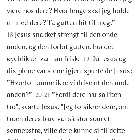
være hos dere? Hvor lenge skal jeg holde


ut med dere? Ta gutten hit til meg.”
Jesus snakket strengt til den onde
18
ånden, og den forlot gutten. Fra det


øyeblikket var han frisk.
Da Jesus og
19
disiplene var alene igjen, spurte de Jesus:
”Hvorfor kunne ikke vi drive ut den onde


ånden?”
”Fordi dere har så liten
20
-
21
tro”, svarte Jesus. ”Jeg forsikrer dere, om
troen deres bare var så stor som et
sennepsfrø, ville dere kunne si til dette