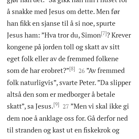
å snakke med Jesus om dette. Men før
han fikk en sjanse til å si noe, spurte
[7]
Jesus ham: ”Hva tror du, Simon
? Krever
kongene på jorden toll og skatt av sitt
eget folk eller av de fremmed folkene
[8]


som de har erobret?”
”Av fremmed
26
folk naturligvis”, svarte Peter. ”Da slipper
altså den som er medborger å betale
[9]


skatt”, sa Jesus.
”Men vi skal ikke gi
27
dem noe å anklage oss for. Gå derfor ned
til stranden og kast ut en fiskekrok og