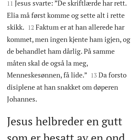
Jesus svarte: ”De skriftlærde har rett.
11
Elia må først komme og sette alt i rette


skikk.
Faktum er at han allerede har
12
kommet, men ingen kjente ham igjen, og
de behandlet ham dårlig. På samme
måten skal de også la meg,


Menneskesønnen, få lide.”
Da forsto
13
disiplene at han snakket om døperen

Johannes.
Jesus helbreder en gutt
som er besatt av en ond