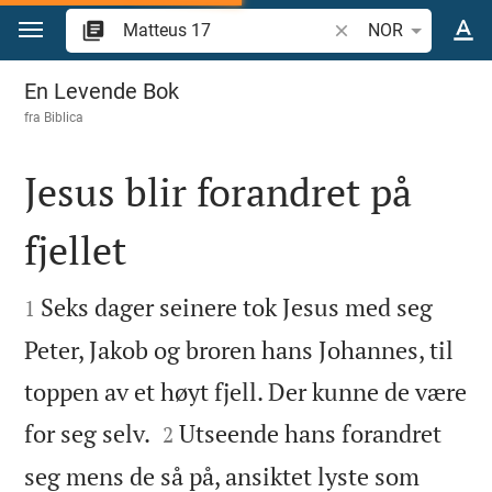
Skift til innhold
Søk bibelvers eller o
NOR
Matteus 17
En Levende Bok
fra
Biblica
Jesus blir forandret på
fjellet


Seks dager seinere tok Jesus med seg
1
Peter, Jakob og broren hans Johannes, til
toppen av et høyt fjell. Der kunne de være


for seg selv.
Utseende hans forandret
2
seg mens de så på, ansiktet lyste som