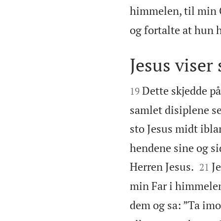
himmelen, til min 
og fortalte at hun 
Jesus viser 


Dette skjedde p
19
samlet disiplene se
sto Jesus midt ibla
hendene sine og sid


Herren Jesus.
J
21
min Far i himmelen
dem og sa: ”Ta imo