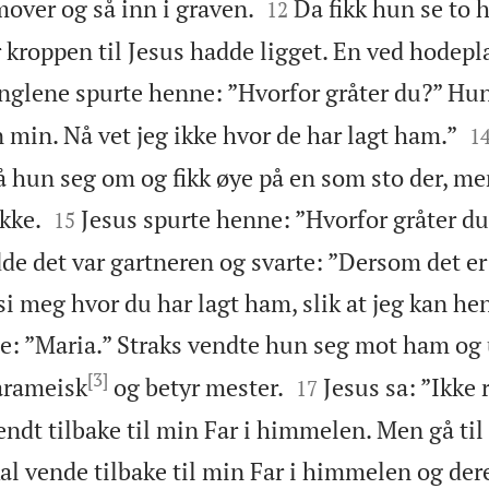


over og så inn i graven.
Da fikk hun se to 
12
 kroppen til Jesus hadde ligget. En ved hodepl
nglene spurte henne: ”Hvorfor gråter du?” Hun

n min. Nå vet jeg ikke hvor de har lagt ham.”
1
å hun seg om og fikk øye på en som sto der, men


kke.
Jesus spurte henne: ”Hvorfor gråter d
15
dde det var gartneren og svarte: ”Dersom det e
si meg hvor du har lagt ham, slik at jeg kan he
ne: ”Maria.” Straks vendte hun seg mot ham og 
[3]


arameisk
og betyr mester.
Jesus sa: ”Ikke 
17
endt tilbake til min Far i himmelen. Men gå ti
kal vende tilbake til min Far i himmelen og dere