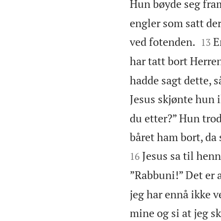
Hun bøyde seg fram
engler som satt der


ved fotenden.
E
13
har tatt bort Herre
hadde sagt dette, s
Jesus skjønte hun i
du etter?” Hun tro
båret ham bort, da 
Jesus sa til hen
16
”Rabbuni!” Det er 
jeg har ennå ikke v
mine og si at jeg s