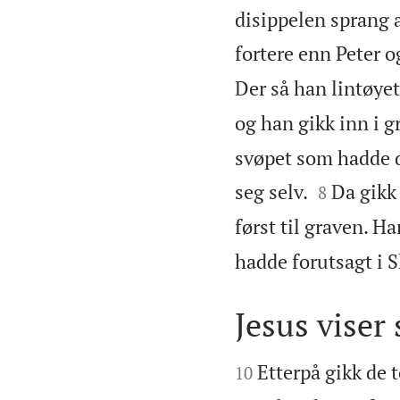
disippelen sprang a
fortere enn Peter o
Der så han lintøyet
og han gikk inn i g
svøpet som hadde d


seg selv.
Da gikk
8
først til graven. Ha
hadde forutsagt i S
Jesus viser


Etterpå gikk de 
10