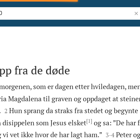
Søk
opp fra de døde
 morgenen, som er dagen etter hviledagen, me
ia Magdalena til graven og oppdaget at steinen


.
Hun sprang da straks fra stedet og begynte å
2
[1]
 disippelen som Jesus elsket
og sa: ”De har f


g vi vet ikke hvor de har lagt ham.”
Peter o
3
-
4