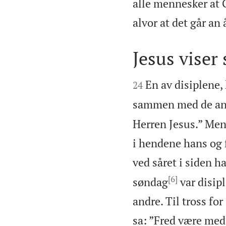
alle mennesker at G
alvor at det går an 
Jesus viser


En av disiplene,
24
sammen med de and
Herren Jesus.” Men
i hendene hans og f
ved såret i siden h
[6]
søndag
var disip
andre. Til tross for
sa: ”Fred være med