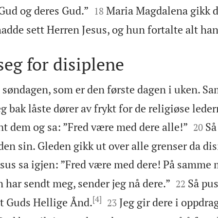


Gud og deres Gud.”
Maria Magdalena gikk da
18
hadde sett Herren Jesus, og hun fortalte alt ha
seg for disiplene
å søndagen, som er den første dagen i uken. S
g bak låste dører av frykt for de religiøse leder


nt dem og sa: ”Fred være med dere alle!”
Så
20
en sin. Gleden gikk ut over alle grenser da dis
esus sa igjen: ”Fred være med dere! På samme


 har sendt meg, sender jeg nå dere.”
Så pus
22
[4]


t Guds Hellige Ånd.
Jeg gir dere i oppdrag
23