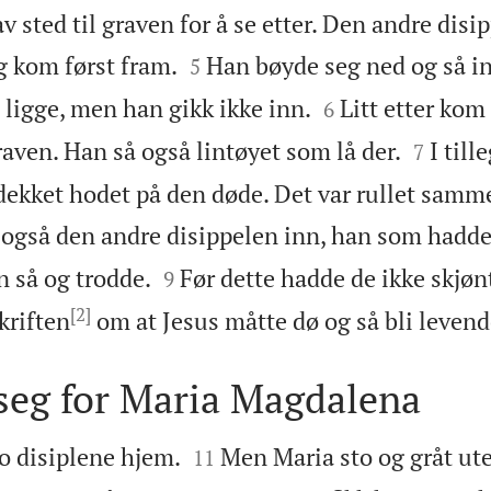
v sted til graven for å se etter. Den andre dis


g kom først fram.
Han bøyde seg ned og så in
5


 ligge, men han gikk ikke inn.
Litt etter kom
6


raven. Han så også lintøyet som lå der.
I till
7
ekket hodet på den døde. Det var rullet samme
 også den andre disippelen inn, han som had


n så og trodde.
Før dette hadde de ikke skjøn
9
[2]
kriften
om at Jesus måtte dø og så bli levend
 seg for Maria Magdalena


to disiplene hjem.
Men Maria sto og gråt ut
11