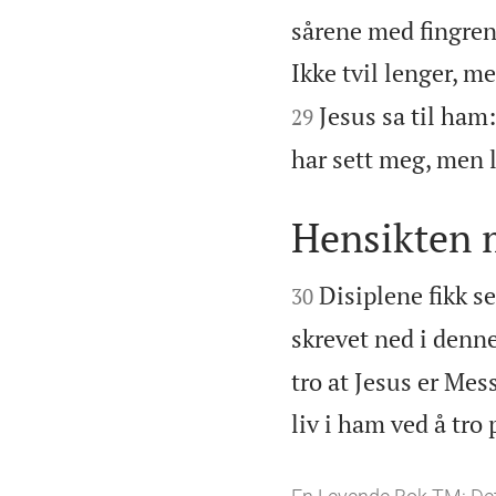
sårene med fingrene
Ikke tvil lenger, me
Jesus sa til ham
29
har sett meg, men l
Hensikten 


Disiplene fikk s
30
skrevet ned i denn
tro at Jesus er Mes
liv i ham ved å tro