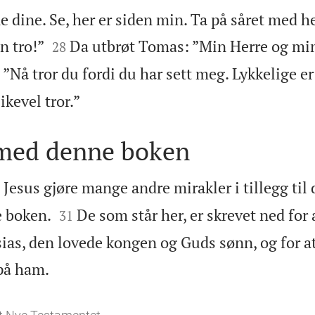
 dine. Se, her er siden min. Ta på såret med h


n tro!”
Da utbrøt Tomas: ”Min Herre og mi
28
: ”Nå tror du fordi du har sett meg. Lykkelige 

ikevel tror.”
med denne boken
e Jesus gjøre mange andre mirakler i tillegg ti


e boken.
De som står her, er skrevet ned for 
31
sias, den lovede kongen og Guds sønn, og for at

 på ham.