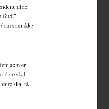
endene dine.


n Gud.”
er dem som ikke
l dem som er
at dere skal
 dere skal få