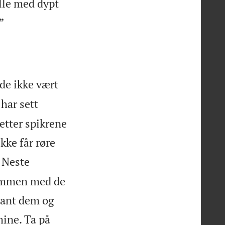
lle med dypt

”
de ikke vært
 har sett
etter spikrene
kke får røre
Neste
sammen med de
blant dem og
ine. Ta på