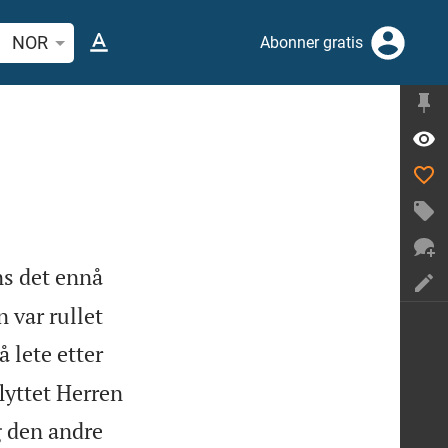
 bibelvers eller ord
NOR
Abonner gratis
ns det ennå
 var rullet
 lete etter
lyttet Herren
g den andre