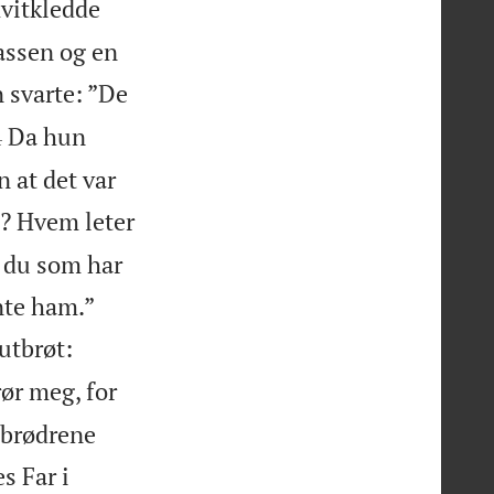
hvitkledde
assen og en
 svarte: ”De

Da hun
4
 at det var
u? Hvem leter
r du som har


nte ham.”
utbrøt:
rør meg, for
l brødrene
s Far i