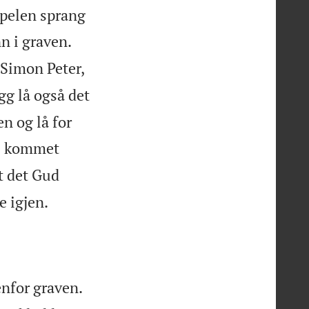
ippelen sprang
n i graven.
 Simon Peter,
egg lå også det
n og lå for
de kommet
t det Gud

e igjen.
enfor graven.