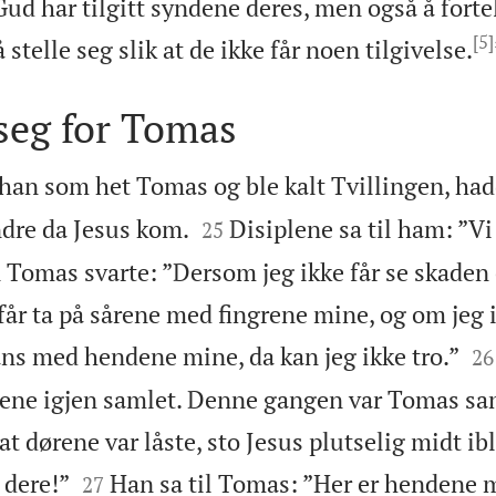
ud har tilgitt syndene deres, men også å forte
[5]
å stelle seg slik at de ikke får noen tilgivelse.
 seg for Tomas
 han som het Tomas og ble kalt Tvillingen, had


re da Jesus kom.
Disiplene sa til ham: ”Vi
25
 Tomas svarte: ”Dersom jeg ikke får se skaden 
år ta på sårene med fingrene mine, og om jeg i


ans med hendene mine, da kan jeg ikke tro.”
26
lene igjen samlet. Denne gangen var Tomas 
 at dørene var låste, sto Jesus plutselig midt i


 dere!”
Han sa til Tomas: ”Her er hendene m
27