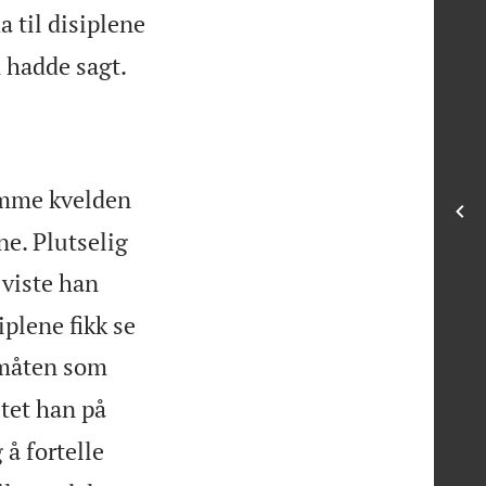
 til disiplene

n hadde sagt.
amme kvelden
ne. Plutselig
 viste han
iplene fikk se
 måten som
tet han på
 å fortelle