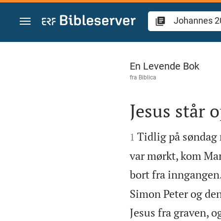
Skift til innhold
Johannes 20
En Levende Bok
fra
Biblica
Jesus står 


Tidlig på søndag
1
var mørkt, kom Mar
bort fra inngangen
Simon Peter og den
Jesus fra graven, o