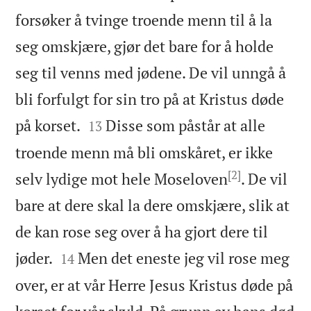
forsøker å tvinge troende menn til å la
seg omskjære, gjør det bare for å holde
seg til venns med jødene. De vil unngå å
bli forfulgt for sin tro på at Kristus døde


på korset.
Disse som påstår at alle
13
troende menn må bli omskåret, er ikke
[2]
selv lydige mot hele Moseloven
. De vil
bare at dere skal la dere omskjære, slik at
de kan rose seg over å ha gjort dere til


jøder.
Men det eneste jeg vil rose meg
14
over, er at vår Herre Jesus Kristus døde på