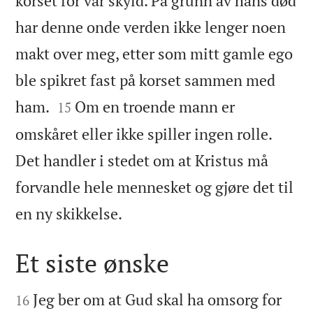
korset for vår skyld. På grunn av hans død
har denne onde verden ikke lenger noen
makt over meg, etter som mitt gamle ego
ble spikret fast på korset sammen med


ham.
Om en troende mann er
15
omskåret eller ikke spiller ingen rolle.
Det handler i stedet om at Kristus må
forvandle hele mennesket og gjøre det til

en ny skikkelse.
Et siste ønske


Jeg ber om at Gud skal ha omsorg for
16