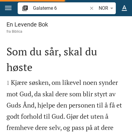
Skift til innhold
Søk bibelvers eller o
NOR
Galaterne 6
En Levende Bok
fra
Biblica
Som du sår, skal du
høste


Kjære søsken, om likevel noen synder
1
mot Gud, da skal dere som blir styrt av
Guds Ånd, hjelpe den personen til å få et
godt forhold til Gud. Gjør det uten å
fremheve dere selv, og pass på at dere