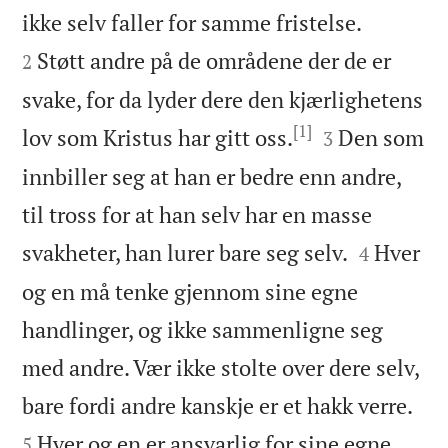


ikke selv faller for samme fristelse.
Støtt andre på de områdene der de er
2
svake, for da lyder dere den kjærlighetens
[1]


lov som Kristus har gitt oss.
Den som
3
innbiller seg at han er bedre enn andre,
til tross for at han selv har en masse


svakheter, han lurer bare seg selv.
Hver
4
og en må tenke gjennom sine egne
handlinger, og ikke sammenligne seg
med andre. Vær ikke stolte over dere selv,


bare fordi andre kanskje er et hakk verre.
Hver og en er ansvarlig for sine egne
5