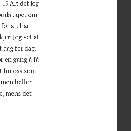


Alt det jeg
15
v budskapet om
 for alt han
jer. Jeg vet at


t dag for dag.
r en gang å få
t for oss som
, men heller
ne, mens det