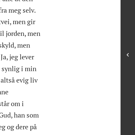


ra meg selv.
tvei, men gir
til jorden, men
 skyld, men
Ja, jeg lever
i synlig i min
ltså evig liv
nne
tår om i
 Gud, han som
eg og dere på