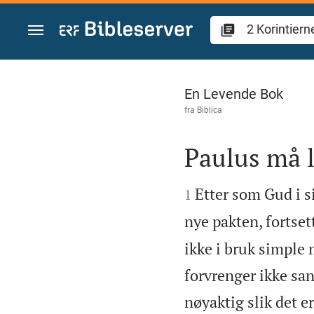
Skift til innhold
2 Korintierne 4
En Levende Bok
fra
Biblica
Paulus må l


Etter som Gud i s
1
nye pakten, fortset
ikke i bruk simple m
forvrenger ikke sa
nøyaktig slik det er