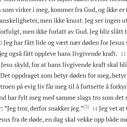
som virker i meg, kommer fra Gud, og ikke er f
vanskeligheter, men ikke knust. Jeg ser ingen u
forfulgt, men ikke forlatt av Gud. Jeg blir slått 

Jeg har fått lide og vært nær døden for Jesus
0


eg også fått oppleve hans livgivende kraft.
11
r Jesu skyld, for at hans livgivende kraft skal bl
Det oppdraget som betyr døden for meg, betyr a
roen på evig liv får meg til å fortsette å forky
nd har fylt meg med samme slags tro som det s
[3]


r: ”Jeg tror, derfor snakker jeg.”
Jeg vet at
14
esus fra de døde, en dag skal vekke opp både m