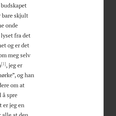
 budskapet
r bare skjult
ne onde
lyset fra det
et og er det
 om meg selv
[1]
n
, jeg er
mørke”, og han
idere om at
 å spre
 er jeg en
 alle at den