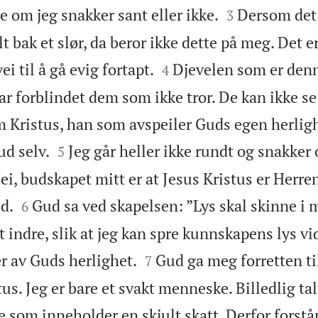


e om jeg snakker sant eller ikke.
Dersom det
3
ult bak et slør, da beror ikke dette på meg. Det e


i til å gå evig fortapt.
Djevelen som er den
4
r forblindet dem som ikke tror. De kan ikke se 
 Kristus, han som avspeiler Guds egen herligh


ud selv.
Jeg går heller ikke rundt og snakker
5
Nei, budskapet mitt er at Jesus Kristus er Herre


ld.
Gud sa ved skapelsen: ”Lys skal skinne i 
6
dt indre, slik at jeg kan spre kunnskapens lys v


er av Guds herlighet.
Gud ga meg forretten til
7
s. Jeg er bare et svakt menneske. Billedlig talt
e som inneholder en skjult skatt. Derfor forstår