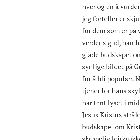
hver og en å vurder
jeg forteller er skj
for dem som er på ve
verdens gud, han ha
glade budskapet om
synlige bildet på G
for å bli populær. 
tjener for hans sky
har tent lyset i mi
Jesus Kristus strål
budskapet om Kristu
skrøpelig leirkrukk