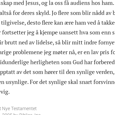
sskap med Jesus, og la oss få audiens hos ham.
ltså for deres skyld. Jo flere som blir nådd a
tilgivelse, desto flere kan ære ham ved å takke
 fortsetter jeg å kjempe uansett hva som enn sk
 brutt ned av lidelse, så blir mitt indre fornye
rige problemene jeg møter nå, er en lav pris fo
 vidunderlige herligheten som Gud har forbered
opptatt av det som hører til den synlige verden
en usynlige. For det synlige skal snart forsvin

evig.
t Nye Testamentet