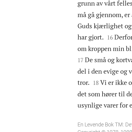
grunn av vårt felle
må gå gjennom, er a
Guds kjærlighet og 


har gjort.
Derfor
16
om kroppen min blir
De små og kortva
17
del i den evige og


tror.
Vi er ikke 
18
det som hører til d
usynlige varer for 
En Levende Bok TM: De