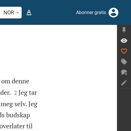
 bibelvers eller ord
NOR
Abonner gratis
et om denne


der.
Jeg tar
2
r meg selv. Jeg
uds budskap
overlater til