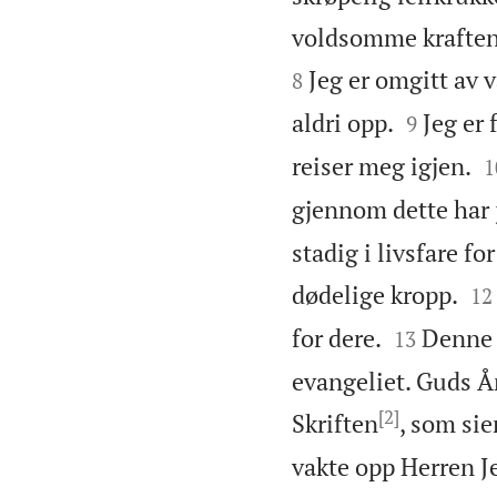
voldsomme kraften 
Jeg er omgitt av 
8


aldri opp.
Jeg er 
9

reiser meg igjen.
1
gjennom dette har j
stadig i livsfare fo


dødelige kropp.
12


for dere.
Denne t
13
evangeliet. Guds Å
[2]
Skriften
, som sie
vakte opp Herren J