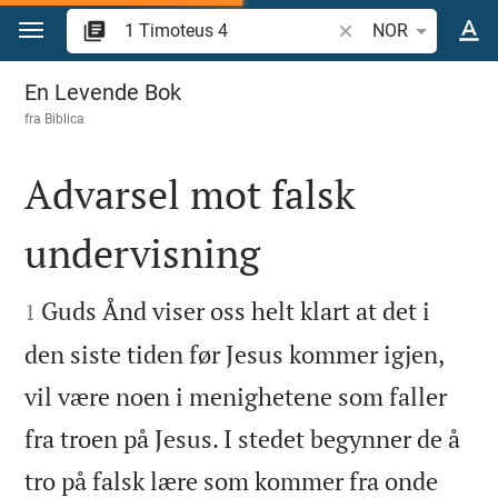
Skift til innhold
Søk bibelvers eller o
NOR
1 Timoteus 4
En Levende Bok
fra
Biblica
Advarsel mot falsk
undervisning


Guds Ånd viser oss helt klart at det i
1
den siste tiden før Jesus kommer igjen,
vil være noen i menighetene som faller
fra troen på Jesus. I stedet begynner de å
tro på falsk lære som kommer fra onde