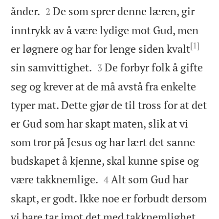


ånder.
De som sprer denne læren, gir
2
inntrykk av å være lydige mot Gud, men
[1]
er løgnere og har for lenge siden kvalt


sin samvittighet.
De forbyr folk å gifte
3
seg og krever at de må avstå fra enkelte
typer mat. Dette gjør de til tross for at det
er Gud som har skapt maten, slik at vi
som tror på Jesus og har lært det sanne
budskapet å kjenne, skal kunne spise og


være takknemlige.
Alt som Gud har
4
skapt, er godt. Ikke noe er forbudt dersom


vi bare tar imot det med takknemlighet.