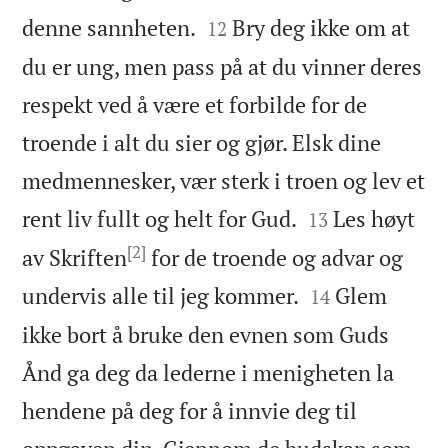


denne sannheten.
Bry deg ikke om at
12
du er ung, men pass på at du vinner deres
respekt ved å være et forbilde for de
troende i alt du sier og gjør. Elsk dine
medmennesker, vær sterk i troen og lev et


rent liv fullt og helt for Gud.
Les høyt
13
[2]
av Skriften
for de troende og advar og


undervis alle til jeg kommer.
Glem
14
ikke bort å bruke den evnen som Guds
Ånd ga deg da lederne i menigheten la
hendene på deg for å innvie deg til