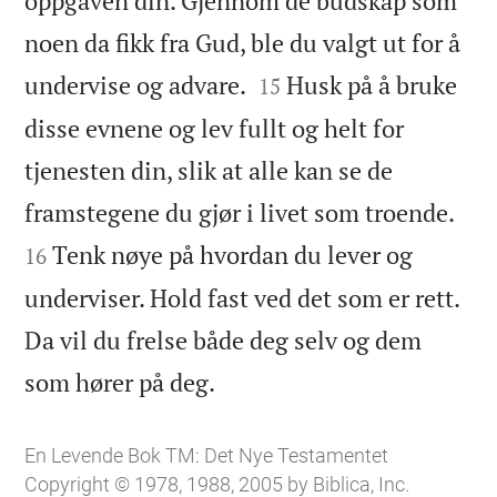
oppgaven din. Gjennom de budskap som
noen da fikk fra Gud, ble du valgt ut for å


undervise og advare.
Husk på å bruke
15
disse evnene og lev fullt og helt for
tjenesten din, slik at alle kan se de


framstegene du gjør i livet som troende.
Tenk nøye på hvordan du lever og
16
underviser. Hold fast ved det som er rett.
Da vil du frelse både deg selv og dem

som hører på deg.
En Levende Bok TM: Det Nye Testamentet
Copyright © 1978, 1988, 2005 by Biblica, Inc.