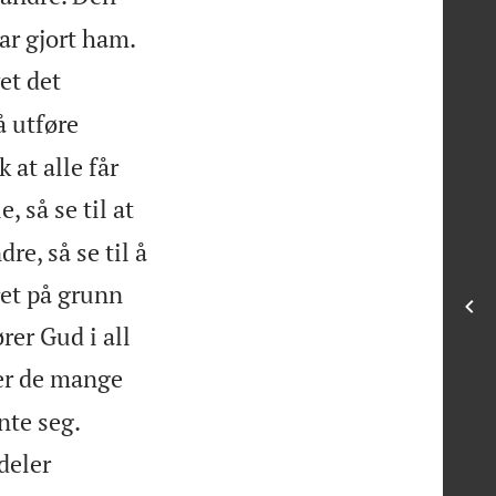


ar gjort ham.
et det
å utføre
 at alle får
e, så se til at
re, så se til å
ret på grunn
rer Gud i all
ver de mange


nte seg.
deler