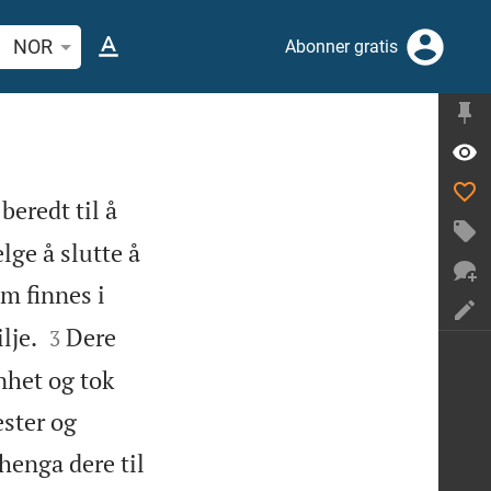
 bibelvers eller ord
NOR
Abonner gratis
beredt til å
elge å slutte å
om finnes i


lje.
Dere
3
nhet og tok
ester og
henga dere til