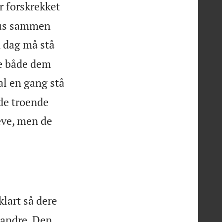
 forskrekket
 rus sammen
n dag må stå
me både dem
al en gang stå
 de troende
eve, men de
lart så dere
erandre. Den