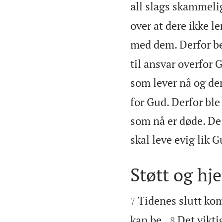
all slags skammeli
over at dere ikke l
med dem. Derfor be
til ansvar overfor 
som lever nå og de
for Gud. Derfor ble
som nå er døde. De
skal leve evig lik 
Støtt og hj


Tidenes slutt kom
7


kan be.
Det vikti
8