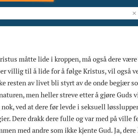
Søk
ristus måtte lide i kroppen, må også dere være 
r villig til å lide for å følge Kristus, vil også v
ke resten av livet bli styrt av de onde begjær s
turen, men heller streve etter å gjøre Guds vi
 nok, ved at dere før levde i seksuell løssluppe
ier. Dere drakk dere fulle og var med på ville f
ammen med andre som ikke kjente Gud. Ja, dere 