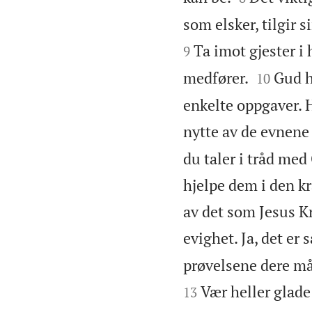
som elsker, tilgir
Ta imot gjester i
9


medfører.
Gud h
10
enkelte oppgaver. Hj
nytte av de evnene 
du taler i tråd med 
hjelpe dem i den k
av det som Jesus K
evighet. Ja, det er 
prøvelsene dere må
Vær heller glade
13