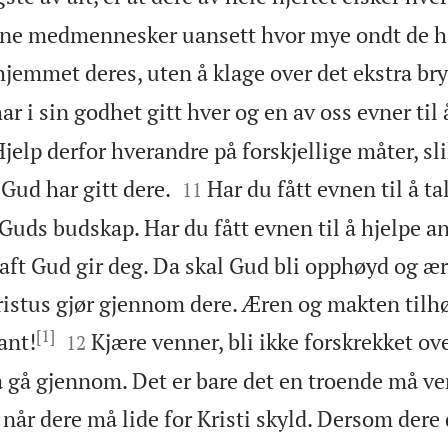
 sine medmennesker uansett hvor mye ondt de h
 hjemmet deres, uten å klage over det ekstra bry
ar i sin godhet gitt hver og en av oss evner til 
elp derfor hverandre på forskjellige måter, slik


Gud har gitt dere.
Har du fått evnen til å tal
11
Guds budskap. Har du fått evnen til å hjelpe and
raft Gud gir deg. Da skal Gud bli opphøyd og æ
ristus gjør gjennom dere. Æren og makten tilhø
[1]


sant!
Kjære venner, bli ikke forskrekket o
12
 gå gjennom. Det er bare det en troende må ve
 når dere må lide for Kristi skyld. Dersom dere 