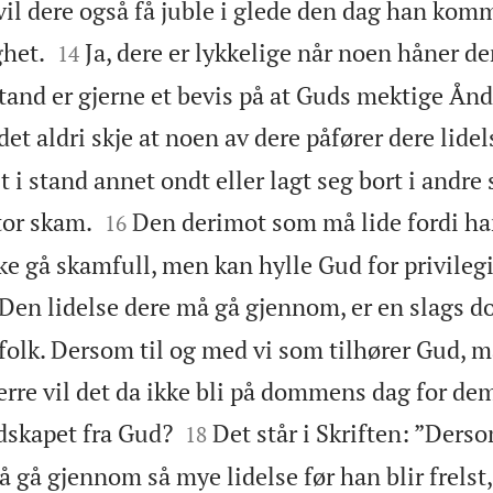
vil dere også få juble i glede den dag han kom


het.
Ja, dere er lykkelige når noen håner der
14
stand er gjerne et bevis på at Guds mektige Ånd 
et aldri skje at noen av dere påfører dere lidel
lt i stand annet ondt eller lagt seg bort i andre 


tor skam.
Den derimot som må lide fordi ha
16
ke gå skamfull, men kan hylle Gud for privilegie
Den lidelse dere må gå gjennom, er en slags 
olk. Dersom til og med vi som tilhører Gud, 
erre vil det da ikke bli på dommens dag for de


udskapet fra Gud?
Det står i Skriften: ”Der
18
å gå gjennom så mye lidelse før han blir frelst