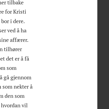
mer tilbake
e for Kristi


bor i dere.
ser ved å ha
sine affærer.
n tilhører
t det er å få
dom som
må gå gjennom
m som nekter å
som den som
, hvordan vil