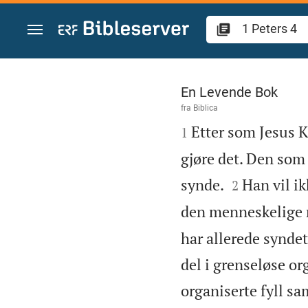
Skift til innhold
1 Peters 4
En Levende Bok
fra
Biblica

Etter som Jesus K
1
gjøre det. Den som e


synde.
Han vil ik
2
den menneskelige na
har allerede syndet
del i grenseløse org
organiserte fyll s