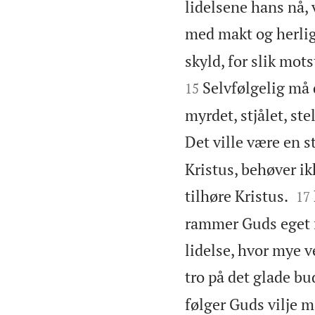
lidelsene hans nå, 
med makt og herlig
skyld, for slik mot
Selvfølgelig må d
15
myrdet, stjålet, ste
Det ville være en s
Kristus, behøver ik


tilhøre Kristus.
17
rammer Guds eget f
lidelse, hvor mye v
tro på det glade b
følger Guds vilje m