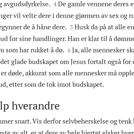


g avgudsdyrkelse.
De gamle vennene deres er
4
enger vil velte dere i denne gjørmen av sex og


gynner de å håne dere.
Husk da på at alle e
5
Gud for sine handlinger. Han er klar til å døm


m som har rukket å dø.
Ja, alle mennesker sk
6
 det glade budskapet om Jesus fortalt også for
 er døde, akkurat som alle mennesker må oppl

Gud, etter som de tok imot budskapet.
elp hverandre
mer snart. Vis derfor selvbeherskelse og tenk k
gste av alt, er at dere av hele hjertet elsker hv