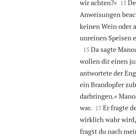


wir achten?«
De
13
Anweisungen beac
keinen Wein oder 
unreinen Speisen es

Da sagte Manoa
15
wollen dir einen j
antwortete der Eng
ein Brandopfer zub
darbringen.« Manoa


war.
Er fragte 
17
wirklich wahr wird
fragst du nach me