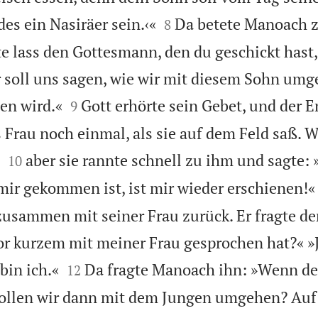


es ein Nasiräer sein.‹«
Da betete Manoach
8
tte lass den Gottesmann, den du geschickt hast
soll uns sagen, wie wir mit diesem Sohn umg


en wird.«
Gott erhörte sein Gebet, und der E
9
Frau noch einmal, als sie auf dem Feld saß. W


aber sie rannte schnell zu ihm und sagte:
10
mir gekommen ist, ist mir wieder erschienen!«
 zusammen mit seiner Frau zurück. Er fragte de
or kurzem mit meiner Frau gesprochen hat?« »J


bin ich.«
Da fragte Manoach ihn: »Wenn de
12
e sollen wir dann mit dem Jungen umgehen? Au