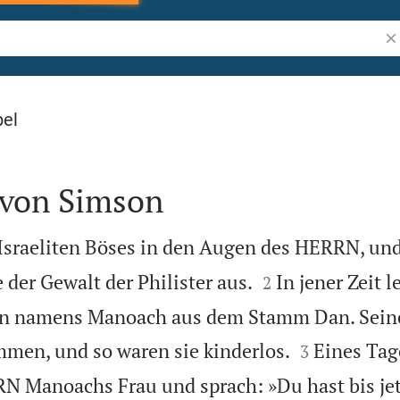
Bi
bel
 von Simson
 Israeliten Böses in den Augen des HERRN, un


e der Gewalt der Philister aus.
In jener Zeit l
2
nn namens Manoach aus dem Stamm Dan. Sein


men, und so waren sie kinderlos.
Eines Tag
3
N Manoachs Frau und sprach: »Du hast bis jet