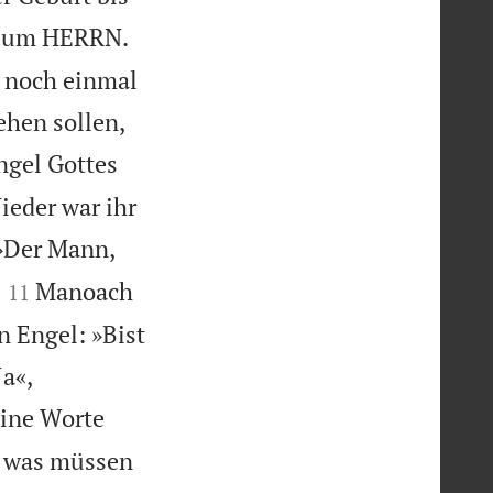
 zum HERRN.
, noch einmal
ehen sollen,
ngel Gottes
ieder war ihr
 »Der Mann,


Manoach
11
n Engel: »Bist
a«,
ine Worte
f was müssen