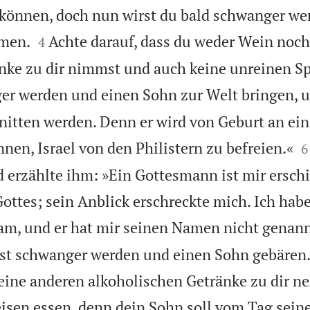
önnen, doch nun wirst du bald schwanger we


men.
Achte darauf, dass du weder Wein noch
4
nke zu dir nimmst und auch keine unreinen Spe
er werden und einen Sohn zur Welt bringen, u
nitten werden. Denn er wird von Geburt an ein

nen, Israel von den Philistern zu befreien.«
6
erzählte ihm: »Ein Gottesmann ist mir erschi
ottes; sein Anblick erschreckte mich. Ich habe
kam, und er hat mir seinen Namen nicht genann
rst schwanger werden und einen Sohn gebären.
eine anderen alkoholischen Getränke zu dir 
isen essen, denn dein Sohn soll vom Tag seine