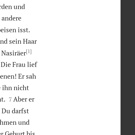
rden und
 andere


isen isst.
nd sein Haar
[1]
 Nasiräer

Die Frau lief
enen! Er sah
 ihn nicht


t.
Aber er
7
 Du darfst
nehmen und
r Geburt bis