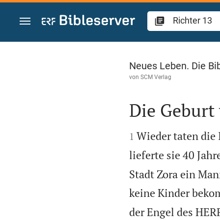
Zum Inhalt springen
Richter 13
Neues Leben. Die Bi
von
SCM Verlag
Die Geburt


Wieder taten die
1
lieferte sie 40 Jahr
Stadt Zora ein Ma
keine Kinder bekom
der Engel des HERR