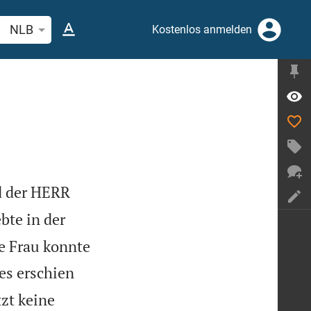
belstelle oder Begriff suchen
NLB
Kostenlos anmelden
d der HERR
ebte in der
e Frau konnte
es erschien
zt keine