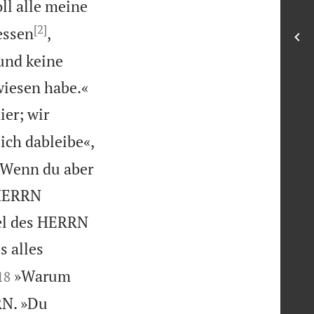
ll alle meine
[2]
essen
,
und keine

wiesen habe.«
er; wir
ich dableibe«,
 Wenn du aber
 HERRN
gel des HERRN
s alles


»Warum
18
RN. »Du