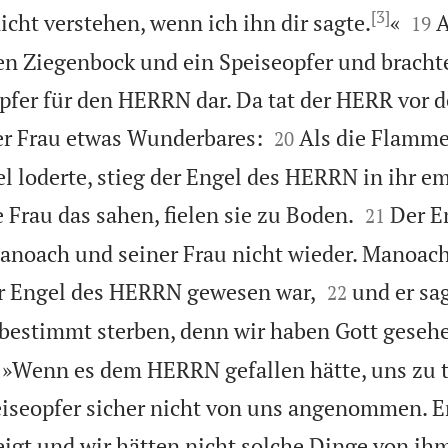
[3]


icht verstehen, wenn ich ihn dir sagte.
«
A
19
 Ziegenbock und ein Speiseopfer und brachte
pfer für den HERRN dar. Da tat der HERR vor 


r Frau etwas Wunderbares:
Als die Flamme
20
 loderte, stieg der Engel des HERRN in ihr em


Frau das sahen, fielen sie zu Boden.
Der E
21
noach und seiner Frau nicht wieder. Manoach


er Engel des HERRN gewesen war,
und er sa
22
bestimmt sterben, denn wir haben Gott geseh
 »Wenn es dem HERRN gefallen hätte, uns zu tö
iseopfer sicher nicht von uns angenommen. Er
zeigt und wir hätten nicht solche Dinge von ih