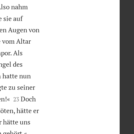
lso nahm
 sie auf
den Augen von
 vom Altar
por. Als
ngel des
 hatte nun
gte zu seiner


en!«
Doch
23
ten, hätte er
 hätte uns


m gehört.«