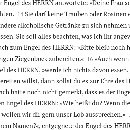
r Engel des HERRN antwortete: »Deine Frau so


hten.
Sie darf keine Trauben oder Rosinen 
14
andere alkoholische Getränke zu sich nehmen 
sen. Sie soll alles beachten, was ich ihr ange
ch zum Engel des HERRN: »Bitte bleib noch hi


ungen Ziegenbock zubereiten.«
»Auch wenn 
16
el des HERRN, »werde ich nichts davon essen.
ereiten willst, dann sollst du es zur Ehre des
ch hatte noch nicht gemerkt, dass es der En
den Engel des HERRN: »Wie heißt du? Wenn die
, wollen wir dir gern unser Lob aussprechen.«
inem Namen?«, entgegnete der Engel des HER