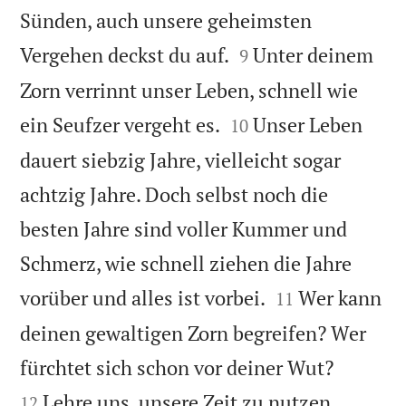
Sünden, auch unsere geheimsten


Vergehen deckst du auf.
Unter deinem
9
Zorn verrinnt unser Leben, schnell wie


ein Seufzer vergeht es.
Unser Leben
10
dauert siebzig Jahre, vielleicht sogar
achtzig Jahre. Doch selbst noch die
besten Jahre sind voller Kummer und
Schmerz, wie schnell ziehen die Jahre


vorüber und alles ist vorbei.
Wer kann
11
deinen gewaltigen Zorn begreifen? Wer


fürchtet sich schon vor deiner Wut?
Lehre uns, unsere Zeit zu nutzen,
12