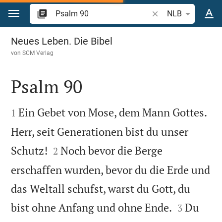
Zum Inhalt springen
Bibelstelle oder Begr
NLB
Psalm 90
Neues Leben. Die Bibel
von
SCM Verlag
Psalm 90


Ein Gebet von Mose, dem Mann Gottes.
1
Herr, seit Generationen bist du unser


Schutz!
Noch bevor die Berge
2
erschaffen wurden, bevor du die Erde und
das Weltall schufst, warst du Gott, du


bist ohne Anfang und ohne Ende.
Du
3