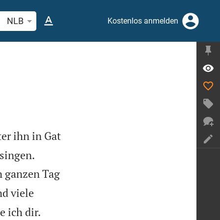
belstelle oder Begriff suchen
NLB
Kostenlos anmelden
ter ihn in Gat


 singen.
en ganzen Tag
d viele


 ich dir.