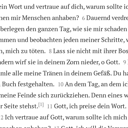
dein Wort und vertraue auf dich, warum sollte 


nnen mir Menschen anhaben?
Dauernd verdre
6
berlegen den ganzen Tag, wie sie mir schaden
ammen und beobachten jeden meiner Schritte, w


, mich zu töten.
Lass sie nicht mit ihrer Bo
8

rn wirf sie in deinem Zorn nieder, o Gott.
9
mle alle meine Tränen in deinem Gefäß. Du ha


 Buch festgehalten.
An dem Tag, an dem ic
10
 meine Feinde sich zurückziehen. Denn eines w
[1]


r Seite stehst.
Gott, ich preise dein Wort.
11


Ich vertraue auf Gott, warum sollte ich mich
12

