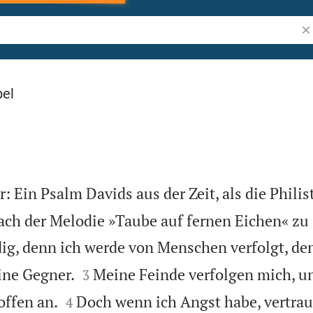
Bi
bel
: Ein Psalm Davids aus der Zeit, als die Philis
Nach der Melodie »Taube auf fernen Eichen« zu
dig, denn ich werde von Menschen verfolgt, d


ne Gegner.
Meine Feinde verfolgen mich, un
3


offen an.
Doch wenn ich Angst habe, vertraue
4