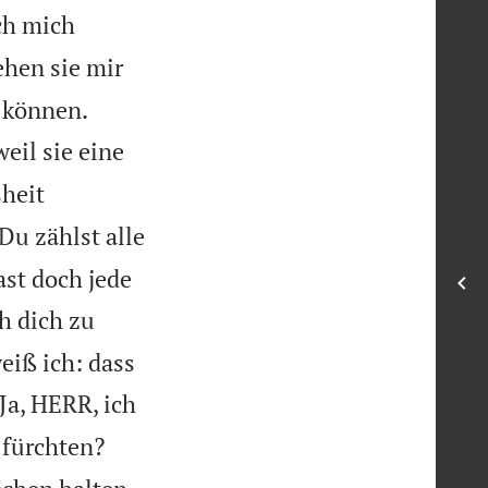
ich mich
hen sie mir


 können.
eil sie eine
sheit

Du zählst alle
st doch jede
h dich zu
eiß ich: dass
 Ja, HERR, ich
 fürchten?