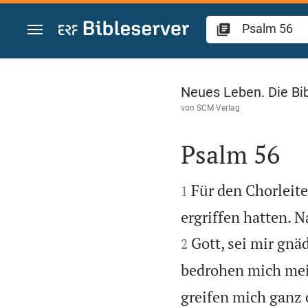
Zum Inhalt springen
Psalm 56
Neues Leben. Die Bi
von
SCM Verlag
Psalm 56


Für den Chorleiter
1
ergriffen hatten. 
Gott, sei mir gnä
2
bedrohen mich mei
greifen mich ganz 