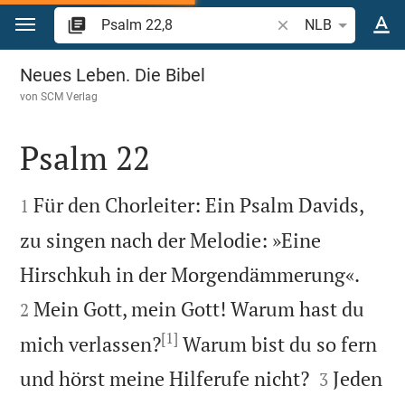
Zum Inhalt springen
Bibelstelle oder Begr
NLB
Psalm 22
Neues Leben. Die Bibel
von
SCM Verlag
Psalm 22


Für den Chorleiter: Ein Psalm Davids,
1
zu singen nach der Melodie: »Eine


Hirschkuh in der Morgendämmerung«.
Mein Gott, mein Gott! Warum hast du
2
[1]
mich verlassen?
Warum bist du so fern


und hörst meine Hilferufe nicht?
Jeden
3