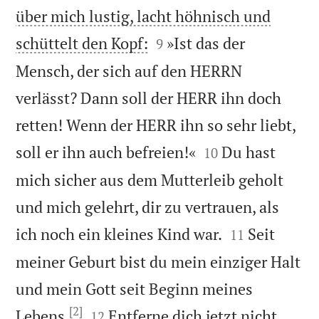
über mich lustig, lacht höhnisch und


schüttelt den Kopf:
»Ist das der
9
Mensch, der sich auf den HERRN
verlässt? Dann soll der HERR ihn doch
retten! Wenn der HERR ihn so sehr liebt,


soll er ihn auch befreien!«
Du hast
10
mich sicher aus dem Mutterleib geholt
und mich gelehrt, dir zu vertrauen, als


ich noch ein kleines Kind war.
Seit
11
meiner Geburt bist du mein einziger Halt
und mein Gott seit Beginn meines
[2]


Lebens.
Entferne dich jetzt nicht
12