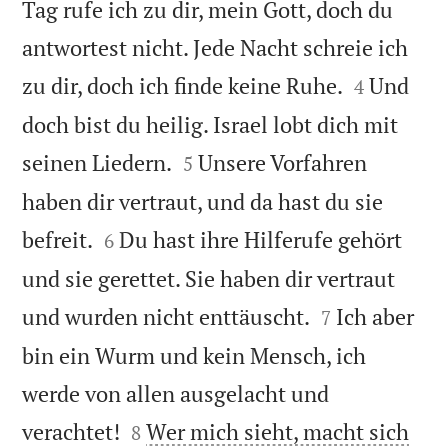
Tag rufe ich zu dir, mein Gott, doch du
antwortest nicht. Jede Nacht schreie ich


zu dir, doch ich finde keine Ruhe.
Und
4
doch bist du heilig. Israel lobt dich mit


seinen Liedern.
Unsere Vorfahren
5
haben dir vertraut, und da hast du sie


befreit.
Du hast ihre Hilferufe gehört
6
und sie gerettet. Sie haben dir vertraut


und wurden nicht enttäuscht.
Ich aber
7
bin ein Wurm und kein Mensch, ich
werde von allen ausgelacht und


verachtet!
Wer mich sieht, macht sich
8