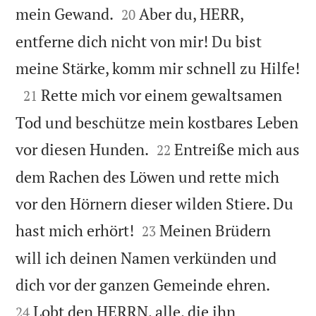


mein Gewand.
Aber du, HERR,
20
entferne dich nicht von mir! Du bist

meine Stärke, komm mir schnell zu Hilfe!

Rette mich vor einem gewaltsamen
21
Tod und beschütze mein kostbares Leben


vor diesen Hunden.
Entreiße mich aus
22
dem Rachen des Löwen und rette mich
vor den Hörnern dieser wilden Stiere. Du


hast mich erhört!
Meinen Brüdern
23
will ich deinen Namen verkünden und


dich vor der ganzen Gemeinde ehren.
Lobt den HERRN, alle, die ihn
24