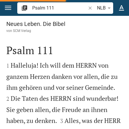
Zum Inhalt springen
Bibelstelle oder Begr
NLB
Psalm 111
Neues Leben. Die Bibel
von
SCM Verlag
Psalm 111


Halleluja! Ich will dem HERRN von
1
ganzem Herzen danken vor allen, die zu


ihm gehören und vor seiner Gemeinde.
Die Taten des HERRN sind wunderbar!
2
Sie geben allen, die Freude an ihnen


haben, zu denken.
Alles, was der HERR
3