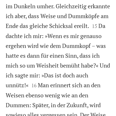
im Dunkeln umher. Gleichzeitig erkannte
ich aber, dass Weise und Dummköpfe am


Ende das gleiche Schicksal ereilt.
Da
15
dachte ich mir: »Wenn es mir genauso
ergehen wird wie dem Dummkopf – was
hatte es dann für einen Sinn, dass ich
mich so um Weisheit bemüht habe?« Und
ich sagte mir: »Das ist doch auch


unnütz!«
Man erinnert sich an den
16
Weisen ebenso wenig wie an den
Dummen: Später, in der Zukunft, wird
sowieso alles vergessen sein. Der Weise