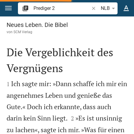
Zum Inhalt springen
Bibelstelle oder Begr
NLB
Prediger 2
Neues Leben. Die Bibel
von
SCM Verlag
Die Vergeblichkeit des
Vergnügens


Ich sagte mir: »Dann schaffe ich mir ein
1
angenehmes Leben und genieße das
Gute.« Doch ich erkannte, dass auch


darin kein Sinn liegt.
»Es ist unsinnig
2
zu lachen«, sagte ich mir. »Was für einen