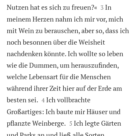


Nutzen hat es sich zu freuen?«
In
3
meinem Herzen nahm ich mir vor, mich
mit Wein zu berauschen, aber so, dass ich
noch besonnen über die Weisheit
nachdenken könnte. Ich wollte so leben
wie die Dummen, um herauszufinden,
welche Lebensart für die Menschen
während ihrer Zeit hier auf der Erde am


besten sei.
Ich vollbrachte
4
Großartiges: Ich baute mir Häuser und


pflanzte Weinberge.
Ich legte Gärten
5
und Parks an und ließ alle Sorten