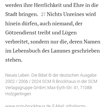
werden ihre Herrlichkeit und Ehre in die


Stadt bringen.
Nichts Unreines wird
27
hinein dürfen, auch niemand, der
Götzendienst treibt und Lügen
verbreitet, sondern nur die, deren Namen
im Lebensbuch des Lammes geschrieben

stehen.
Neues Leben. Die Bibel © der deutschen Ausgabe
2002 / 2006 / 2024 SCM R.Brockhaus in der SCM
Verlagsgruppe GmbH, Max-Eyth-Str. 41, 71088
Holzgerlingen
www.scm-brockhaus.de
, E-Mail:
info@scm-