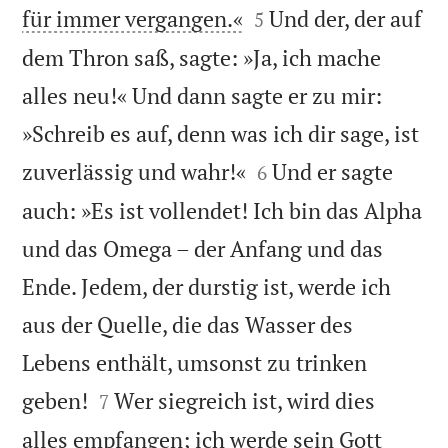


für immer vergangen.«
Und der, der auf
5
dem Thron saß, sagte: »Ja, ich mache
alles neu!« Und dann sagte er zu mir:
»Schreib es auf, denn was ich dir sage, ist


zuverlässig und wahr!«
Und er sagte
6
auch: »Es ist vollendet! Ich bin das Alpha
und das Omega – der Anfang und das
Ende. Jedem, der durstig ist, werde ich
aus der Quelle, die das Wasser des
Lebens enthält, umsonst zu trinken


geben!
Wer siegreich ist, wird dies
7
alles empfangen; ich werde sein Gott