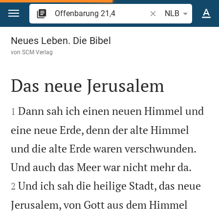
Zum Inhalt springen
Bibelstelle oder Begr
NLB
Offenbarung 21
Neues Leben. Die Bibel
von
SCM Verlag
Das neue Jerusalem


Dann sah ich einen neuen Himmel und
1
eine neue Erde, denn der alte Himmel
und die alte Erde waren verschwunden.


Und auch das Meer war nicht mehr da.
Und ich sah die heilige Stadt, das neue
2
Jerusalem, von Gott aus dem Himmel