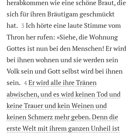
herabkommen wie eine schöne Braut, die
sich für ihren Bräutigam geschmückt


hat.
Ich hörte eine laute Stimme vom
3
Thron her rufen: »Siehe, die Wohnung
Gottes ist nun bei den Menschen! Er wird
bei ihnen wohnen und sie werden sein
Volk sein und Gott selbst wird bei ihnen


sein.
Er wird alle ihre Tränen
4
abwischen, und es wird keinen Tod und
keine Trauer und kein Weinen und
keinen Schmerz mehr geben. Denn die
erste Welt mit ihrem ganzen Unheil ist