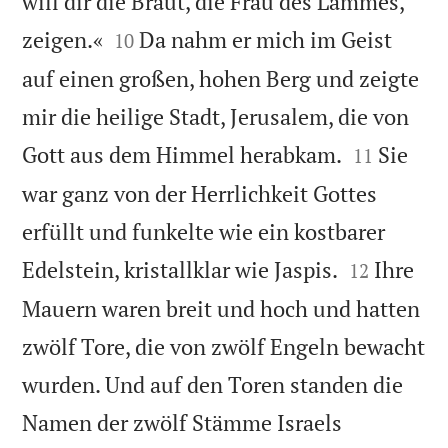
will dir die Braut, die Frau des Lammes,


zeigen.«
Da nahm er mich im Geist
10
auf einen großen, hohen Berg und zeigte
mir die heilige Stadt, Jerusalem, die von


Gott aus dem Himmel herabkam.
Sie
11
war ganz von der Herrlichkeit Gottes
erfüllt und funkelte wie ein kostbarer


Edelstein, kristallklar wie Jaspis.
Ihre
12
Mauern waren breit und hoch und hatten
zwölf Tore, die von zwölf Engeln bewacht
wurden. Und auf den Toren standen die
Namen der zwölf Stämme Israels