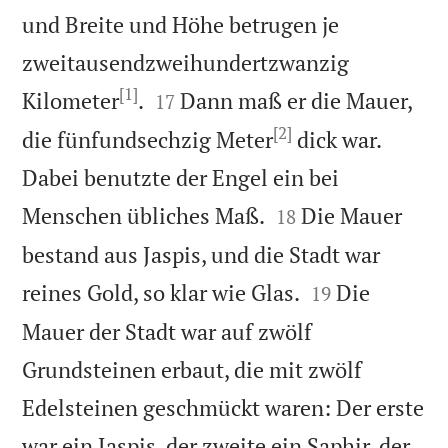
und Breite und Höhe betrugen je
zweitausendzweihundertzwanzig
[1]


Kilometer
.
Dann maß er die Mauer,
17
[2]
die fünfundsechzig Meter
dick war.
Dabei benutzte der Engel ein bei


Menschen übliches Maß.
Die Mauer
18
bestand aus Jaspis, und die Stadt war


reines Gold, so klar wie Glas.
Die
19
Mauer der Stadt war auf zwölf
Grundsteinen erbaut, die mit zwölf
Edelsteinen geschmückt waren: Der erste
war ein Jaspis, der zweite ein Saphir, der