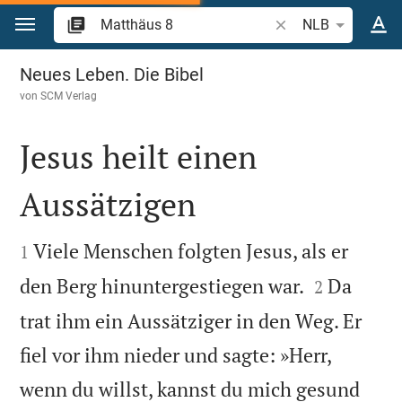
Zum Inhalt springen
Bibelstelle oder Begr
NLB
Matthäus 8
Neues Leben. Die Bibel
von
SCM Verlag
Jesus heilt einen
Aussätzigen


Viele Menschen folgten Jesus, als er
1


den Berg hinuntergestiegen war.
Da
2
trat ihm ein Aussätziger in den Weg. Er
fiel vor ihm nieder und sagte: »Herr,
wenn du willst, kannst du mich gesund