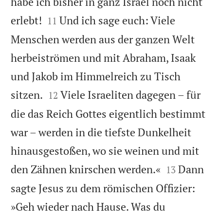
habe ich bisher in ganz Israel noch nicht


erlebt!
Und ich sage euch: Viele
11
Menschen werden aus der ganzen Welt
herbeiströmen und mit Abraham, Isaak
und Jakob im Himmelreich zu Tisch


sitzen.
Viele Israeliten dagegen – für
12
die das Reich Gottes eigentlich bestimmt
war – werden in die tiefste Dunkelheit
hinausgestoßen, wo sie weinen und mit


den Zähnen knirschen werden.«
Dann
13
sagte Jesus zu dem römischen Offizier:
»Geh wieder nach Hause. Was du