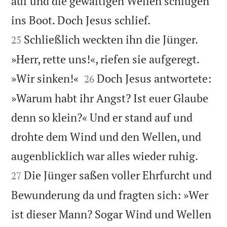
auf und die gewaltigen Wellen schlugen


ins Boot. Doch Jesus schlief.
Schließlich weckten ihn die Jünger.
25
»Herr, rette uns!«, riefen sie aufgeregt.


»Wir sinken!«
Doch Jesus antwortete:
26
»Warum habt ihr Angst? Ist euer Glaube
denn so klein?« Und er stand auf und
drohte dem Wind und den Wellen, und


augenblicklich war alles wieder ruhig.
Die Jünger saßen voller Ehrfurcht und
27
Bewunderung da und fragten sich: »Wer
ist dieser Mann? Sogar Wind und Wellen