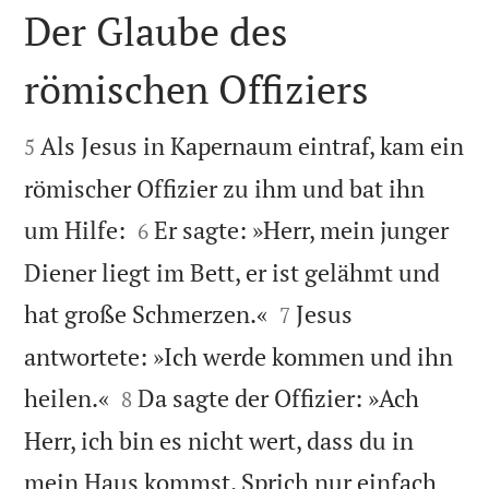
Der Glaube des
römischen Offiziers


Als Jesus in Kapernaum eintraf, kam ein
5
römischer Offizier zu ihm und bat ihn


um Hilfe:
Er sagte: »Herr, mein junger
6
Diener liegt im Bett, er ist gelähmt und


hat große Schmerzen.«
Jesus
7
antwortete: »Ich werde kommen und ihn


heilen.«
Da sagte der Offizier: »Ach
8
Herr, ich bin es nicht wert, dass du in
mein Haus kommst. Sprich nur einfach