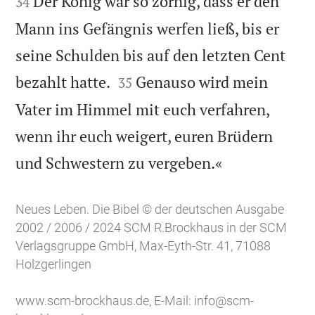
Der König war so zornig, dass er den
34
Mann ins Gefängnis werfen ließ, bis er
seine Schulden bis auf den letzten Cent


bezahlt hatte.
Genauso wird mein
35
Vater im Himmel mit euch verfahren,
wenn ihr euch weigert, euren Brüdern

und Schwestern zu vergeben.«
Neues Leben. Die Bibel © der deutschen Ausgabe
2002 / 2006 / 2024 SCM R.Brockhaus in der SCM
Verlagsgruppe GmbH, Max-Eyth-Str. 41, 71088
Holzgerlingen
www.scm-brockhaus.de
, E-Mail:
info@scm-