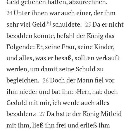


Geld geliehen hatten, abzurechnen.
Unter ihnen war auch einer, der ihm
24
[6]


sehr viel Geld
schuldete.
Da er nicht
25
bezahlen konnte, befahl der König das
Folgende: Er, seine Frau, seine Kinder,
und alles, was er besaß, sollten verkauft
werden, um damit seine Schuld zu


begleichen.
Doch der Mann fiel vor
26
ihm nieder und bat ihn: ›Herr, hab doch
Geduld mit mir, ich werde auch alles


bezahlen.‹
Da hatte der König Mitleid
27
mit ihm, ließ ihn frei und erließ ihm