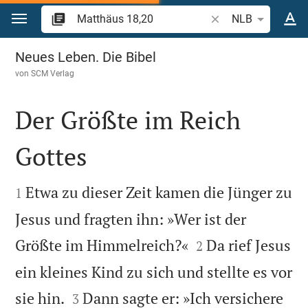
Zum Inhalt springen
Bibelstelle oder Begr
NLB
Matthäus 18
Neues Leben. Die Bibel
von
SCM Verlag
Der Größte im Reich
Gottes


Etwa zu dieser Zeit kamen die Jünger zu
1
Jesus und fragten ihn: »Wer ist der


Größte im Himmelreich?«
Da rief Jesus
2
ein kleines Kind zu sich und stellte es vor


sie hin.
Dann sagte er: »Ich versichere
3