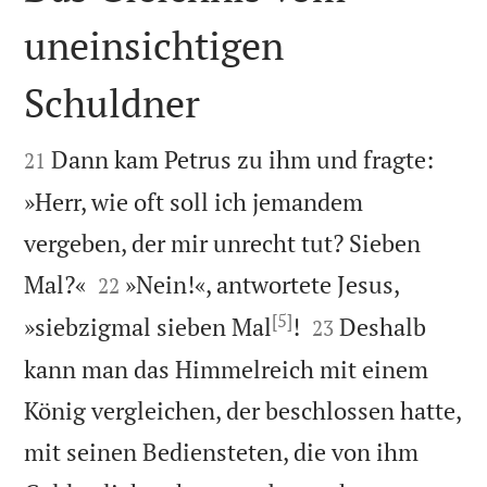
uneinsichtigen
Schuldner


Dann kam Petrus zu ihm und fragte:
21
»Herr, wie oft soll ich jemandem
vergeben, der mir unrecht tut? Sieben


Mal?«
»Nein!«, antwortete Jesus,
22
[5]


»siebzigmal sieben Mal
!
Deshalb
23
kann man das Himmelreich mit einem
König vergleichen, der beschlossen hatte,
mit seinen Bediensteten, die von ihm