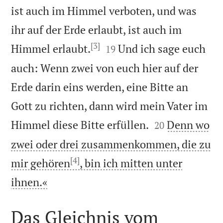
ist auch im Himmel verboten, und was
ihr auf der Erde erlaubt, ist auch im
[3]


Himmel erlaubt.
Und ich sage euch
19
auch: Wenn zwei von euch hier auf der
Erde darin eins werden, eine Bitte an
Gott zu richten, dann wird mein Vater im


Himmel diese Bitte erfüllen.
Denn wo
20
zwei oder drei zusammenkommen, die zu
[4]
mir gehören
, bin ich mitten unter

ihnen.«
Das Gleichnis vom