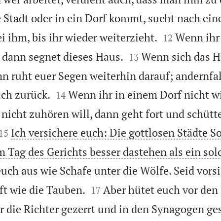
e Stadt oder in ein Dorf kommt, sucht nach ei


 ihm, bis ihr wieder weiterzieht.
Wenn ihr 
12


 dann segnet dieses Haus.
Wenn sich das H
13
nn ruht euer Segen weiterhin darauf; andernfal


ch zurück.
Wenn ihr in einem Dorf nicht 
14
nicht zuhören will, dann geht fort und schütt


Ich versichere euch: Die gottlosen Städte 
15
Tag des Gerichts besser dastehen als ein solc
euch aus wie Schafe unter die Wölfe. Seid vorsi


t wie die Tauben.
Aber hütet euch vor de
17
r die Richter gezerrt und in den Synagogen g