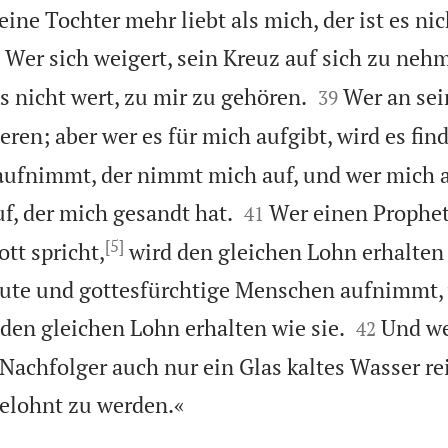
ine Tochter mehr liebt als mich, der ist es nic

Wer sich weigert, sein Kreuz auf sich zu neh


s nicht wert, zu mir zu gehören.
Wer an se
39
ieren; aber wer es für mich aufgibt, wird es fin
 aufnimmt, der nimmt mich auf, und wer mich


f, der mich gesandt hat.
Wer einen Prophe
41
[5]
ott spricht,
wird den gleichen Lohn erhalten 
ute und gottesfürchtige Menschen aufnimmt, 


 den gleichen Lohn erhalten wie sie.
Und w
42
Nachfolger auch nur ein Glas kaltes Wasser rei

belohnt zu werden.«