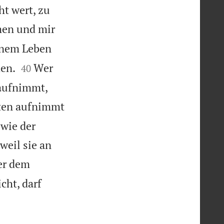
ht wert, zu
men und mir
inem Leben


den.
Wer
40
 aufnimmt,
ten aufnimmt
wie der
weil sie an
er dem
cht, darf