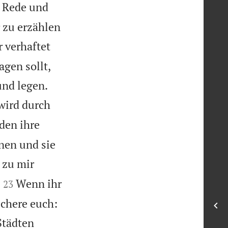
n Rede und
 zu erzählen
 verhaftet
agen sollt,


und legen.
 wird durch
den ihre
nen und sie
 zu mir


Wenn ihr
23
sichere euch:
Städten