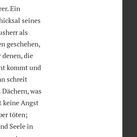
er. Ein
hicksal seines
usherr als
en geschehen,
 denen, die
icht kommt und
n schreit
n Dächern, was
 keine Angst
er töten;
und Seele in