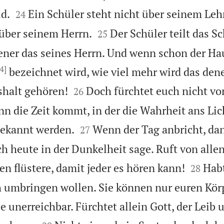


id.
Ein Schüler steht nicht über seinem Lehr
24


 über seinem Herrn.
Der Schüler teilt das Sc
25
ener das seines Herrn. Und wenn schon der Ha
[4]
bezeichnet wird, wie viel mehr wird das den


shalt gehören!
Doch fürchtet euch nicht vor
26
n die Zeit kommt, in der die Wahrheit ans L


bekannt werden.
Wenn der Tag anbricht, dan
27
ch heute in der Dunkelheit sage. Ruft von alle


en flüstere, damit jeder es hören kann!
Habt
28
h umbringen wollen. Sie können nur euren Körp
ie unerreichbar. Fürchtet allein Gott, der Leib 