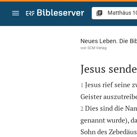
Zum Inhalt springen
Matthäus 10
Neues Leben. Die Bi
von
SCM Verlag
Jesus sende


Jesus rief seine 
1
Geister auszutreib
Dies sind die Nam
2
genannt wurde), da
Sohn des Zebedäus)