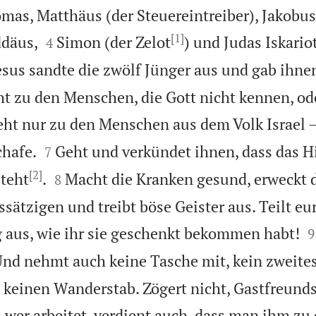
as, Matthäus (der Steuereintreiber), Jakobus
[1]


ddäus,
Simon (der Zelot
) und Judas Iskario
4
esus sandte die zwölf Jünger aus und gab ihne
ht zu den Menschen, die Gott nicht kennen, od
ht nur zu den Menschen aus dem Volk Israel –


chafe.
Geht und verkündet ihnen, dass das 
7
[2]


teht
.
Macht die Kranken gesund, erweckt 
8
ssätzigen und treibt böse Geister aus. Teilt e

 aus, wie ihr sie geschenkt bekommen habt!
9
nd nehmt auch keine Tasche mit, kein zweit
keinen Wanderstab. Zögert nicht, Gastfreund
er arbeitet, verdient auch, dass man ihm zu 