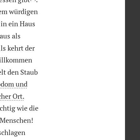
nem würdigen
in ein Haus
aus als
ls kehrt der
willkommen
elt den Staub
Sodom und


her Ort.
chtig wie die
n Menschen!
eschlagen