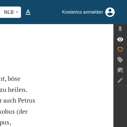
belstelle oder Begriff suchen
NLB
Kostenlos anmelden
ht, böse


zu heilen.
r auch Petrus
kobus (der
pus,