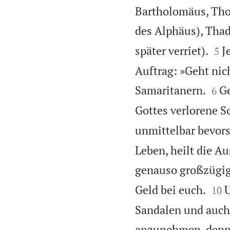
Bartholomäus, Thom
des Alphäus), Tha


später verriet).
J
5
Auftrag: »Geht nic


Samaritanern.
Ge
6
Gottes verlorene S
unmittelbar bevors
Leben, heilt die Au
genauso großzügig


Geld bei euch.
U
10
Sandalen und auch 
anzunehmen, denn w