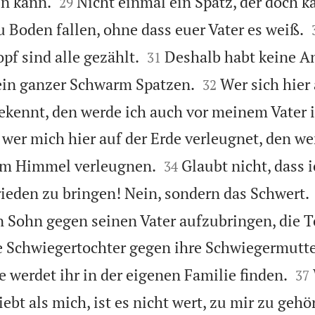


en kann.
Nicht einmal ein Spatz, der doch 
29
zu Boden fallen, ohne dass euer Vater es weiß.


pf sind alle gezählt.
Deshalb habt keine An
31


 ein ganzer Schwarm Spatzen.
Wer sich hier 
32
bekennt, den werde ich auch vor meinem Vate
 wer mich hier auf der Erde verleugnet, den we


im Himmel verleugnen.
Glaubt nicht, dass
34
rieden zu bringen! Nein, sondern das Schwert.
Sohn gegen seinen Vater aufzubringen, die T
e Schwiegertochter gegen ihre Schwiegermutte


e werdet ihr in der eigenen Familie finden.
37
ebt als mich, ist es nicht wert, zu mir zu geh