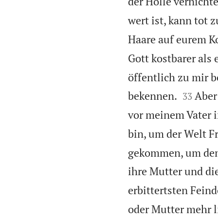
der Hölle vernicht
wert ist, kann tot 
Haare auf eurem Ko
Gott kostbarer als
öffentlich zu mir 


bekennen.
Aber
33
vor meinem Vater 
bin, um der Welt F
gekommen, um den 
ihre Mutter und di
erbittertsten Feind
oder Mutter mehr li