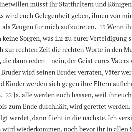
netwillen müsst ihr Statthaltern und Könige
s wird euch Gelegenheit geben, ihnen von mir


t als Zeugen für mich aufzutreten.
Wenn ihr
19
 keine Sorgen, was ihr zu eurer Verteidigung s
h zur rechten Zeit die rechten Worte in den M
, die dann reden – nein, der Geist eures Vaters
 Bruder wird seinen Bruder verraten, Väter wer
nd Kinder werden sich gegen ihre Eltern aufleh


.
Ja, alle werden euch hassen, weil ihr euch
22
bis zum Ende durchhält, wird gerettet werden.
olgt werdet, dann flieht in die nächste. Ich ver
wird wiederkommen, noch bevor ihr in allen 