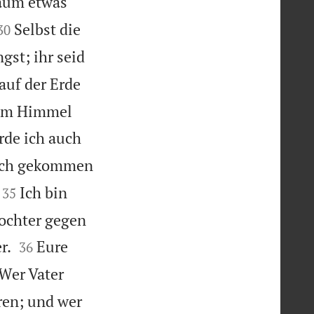
kaum etwas


Selbst die
30
gst; ihr seid
auf der Erde
r im Himmel
rde ich auch
 ich gekommen


Ich bin
35
ochter gegen


r.
Eure
36
Wer Vater
ören; und wer