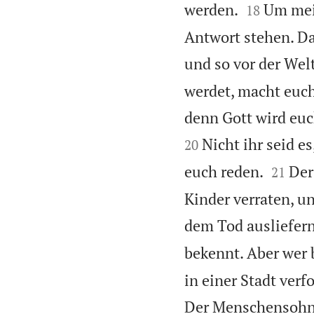


werden.
Um mei
18
Antwort stehen. Da
und so vor der Wel
werdet, macht euch
denn Gott wird euc
Nicht ihr seid es
20


euch reden.
Der
21
Kinder verraten, u
dem Tod ausliefern
bekennt. Aber wer 
in einer Stadt verf
Der Menschensohn 