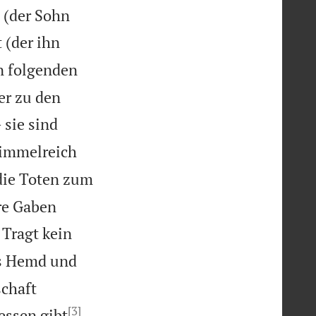
 (der Sohn
t (der ihn
n folgenden
er zu den
 sie sind
Himmelreich
die Toten zum
ure Gaben

Tragt kein
es Hemd und
schaft
[3]


essen gibt
.