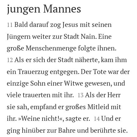
jungen Mannes


Bald darauf zog Jesus mit seinen
11
Jüngern weiter zur Stadt Nain. Eine


große Menschenmenge folgte ihnen.
Als er sich der Stadt näherte, kam ihm
12
ein Trauerzug entgegen. Der Tote war der
einzige Sohn einer Witwe gewesen, und


viele trauerten mit ihr.
Als der Herr
13
sie sah, empfand er großes Mitleid mit


ihr. »Weine nicht!«, sagte er.
Und er
14
ging hinüber zur Bahre und berührte sie.