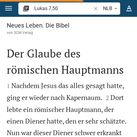
Zum Inhalt springen
Bibelstelle oder Begr
NLB
Lukas 7
Neues Leben. Die Bibel
von
SCM Verlag
Der Glaube des
römischen Hauptmanns


Nachdem Jesus das alles gesagt hatte,
1


ging er wieder nach Kapernaum.
Dort
2
lebte ein römischer Hauptmann, der
einen Diener hatte, den er sehr schätzte.
Nun war dieser Diener schwer erkrankt