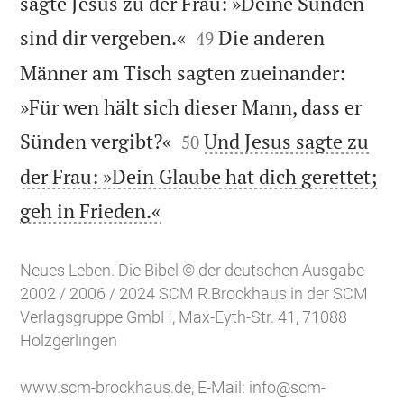
sagte Jesus zu der Frau: »Deine Sünden


sind dir vergeben.«
Die anderen
49
Männer am Tisch sagten zueinander:
»Für wen hält sich dieser Mann, dass er


Sünden vergibt?«
Und Jesus sagte zu
50
der Frau: »Dein Glaube hat dich gerettet;

geh in Frieden.«
Neues Leben. Die Bibel © der deutschen Ausgabe
2002 / 2006 / 2024 SCM R.Brockhaus in der SCM
Verlagsgruppe GmbH, Max-Eyth-Str. 41, 71088
Holzgerlingen
www.scm-brockhaus.de
, E-Mail:
info@scm-