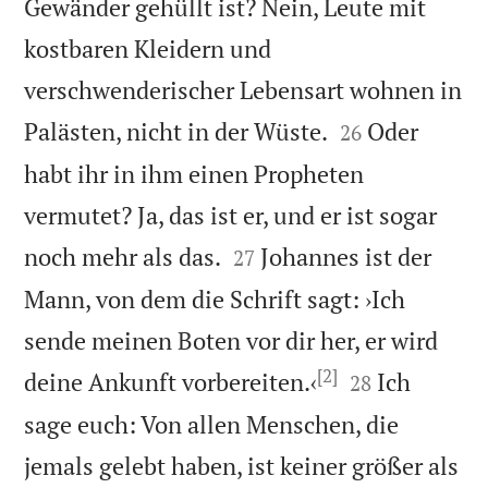
Gewänder gehüllt ist? Nein, Leute mit
kostbaren Kleidern und
verschwenderischer Lebensart wohnen in


Palästen, nicht in der Wüste.
Oder
26
habt ihr in ihm einen Propheten
vermutet? Ja, das ist er, und er ist sogar


noch mehr als das.
Johannes ist der
27
Mann, von dem die Schrift sagt: ›Ich
sende meinen Boten vor dir her, er wird
[2]


deine Ankunft vorbereiten.‹
Ich
28
sage euch: Von allen Menschen, die
jemals gelebt haben, ist keiner größer als