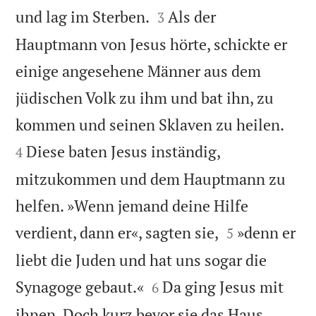


und lag im Sterben.
Als der
3
Hauptmann von Jesus hörte, schickte er
einige angesehene Männer aus dem
jüdischen Volk zu ihm und bat ihn, zu


kommen und seinen Sklaven zu heilen.
Diese baten Jesus inständig,
4
mitzukommen und dem Hauptmann zu
helfen. »Wenn jemand deine Hilfe


verdient, dann er«, sagten sie,
»denn er
5
liebt die Juden und hat uns sogar die


Synagoge gebaut.«
Da ging Jesus mit
6
ihnen. Doch kurz bevor sie das Haus