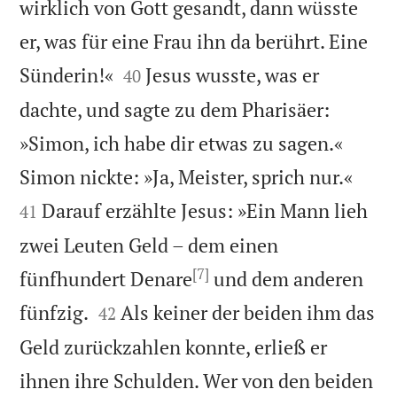
wirklich von Gott gesandt, dann wüsste
er, was für eine Frau ihn da berührt. Eine


Sünderin!«
Jesus wusste, was er
40
dachte, und sagte zu dem Pharisäer:
»Simon, ich habe dir etwas zu sagen.«


Simon nickte: »Ja, Meister, sprich nur.«
Darauf erzählte Jesus: »Ein Mann lieh
41
zwei Leuten Geld – dem einen
[7]
fünfhundert Denare
und dem anderen


fünfzig.
Als keiner der beiden ihm das
42
Geld zurückzahlen konnte, erließ er
ihnen ihre Schulden. Wer von den beiden