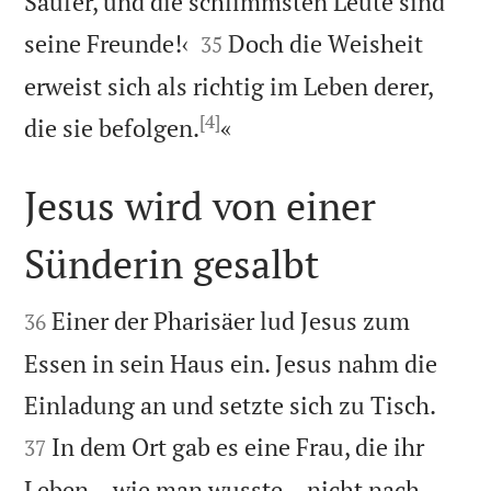
Säufer, und die schlimmsten Leute sind


seine Freunde!‹
Doch die Weisheit
35
erweist sich als richtig im Leben derer,
[4]

die sie befolgen.
«
Jesus wird von einer
Sünderin gesalbt


Einer der Pharisäer lud Jesus zum
36
Essen in sein Haus ein. Jesus nahm die


Einladung an und setzte sich zu Tisch.
In dem Ort gab es eine Frau, die ihr
37
Leben – wie man wusste – nicht nach