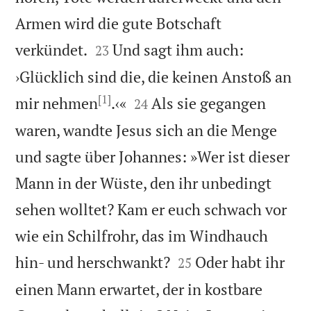
Armen wird die gute Botschaft


verkündet.
Und sagt ihm auch:
23
›Glücklich sind die, die keinen Anstoß an
[1]


mir nehmen
.‹«
Als sie gegangen
24
waren, wandte Jesus sich an die Menge
und sagte über Johannes: »Wer ist dieser
Mann in der Wüste, den ihr unbedingt
sehen wolltet? Kam er euch schwach vor
wie ein Schilfrohr, das im Windhauch


hin- und herschwankt?
Oder habt ihr
25
einen Mann erwartet, der in kostbare