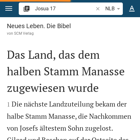
Zum Inhalt springen
Bibelstelle oder Begr
NLB
Josua 17
Neues Leben. Die Bibel
von
SCM Verlag
Das Land, das dem
halben Stamm Manasse
zugewiesen wurde


Die nächste Landzuteilung bekam der
1
halbe Stamm Manasse, die Nachkommen
von Josefs ältestem Sohn zugelost.
Gilead und Baschan auf der Ostseite des