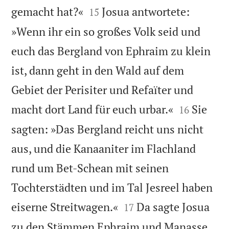


gemacht hat?«
Josua antwortete:
15
»Wenn ihr ein so großes Volk seid und
euch das Bergland von Ephraim zu klein
ist, dann geht in den Wald auf dem
Gebiet der Perisiter und Refaïter und


macht dort Land für euch urbar.«
Sie
16
sagten: »Das Bergland reicht uns nicht
aus, und die Kanaaniter im Flachland
rund um Bet-Schean mit seinen
Tochterstädten und im Tal Jesreel haben


eiserne Streitwagen.«
Da sagte Josua
17
zu den Stämmen Ephraim und Manasse,