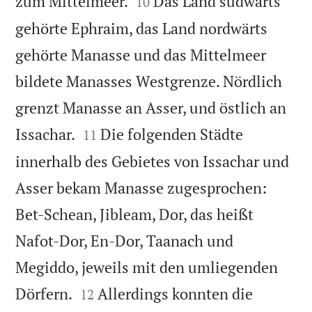


zum Mittelmeer.
Das Land südwärts
10
gehörte Ephraim, das Land nordwärts
gehörte Manasse und das Mittelmeer
bildete Manasses Westgrenze. Nördlich
grenzt Manasse an Asser, und östlich an


Issachar.
Die folgenden Städte
11
innerhalb des Gebietes von Issachar und
Asser bekam Manasse zugesprochen:
Bet-Schean, Jibleam, Dor, das heißt
Nafot-Dor, En-Dor, Taanach und
Megiddo, jeweils mit den umliegenden


Dörfern.
Allerdings konnten die
12