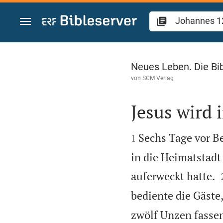
Zum Inhalt springen
Johannes 12
Neues Leben. Die Bi
von
SCM Verlag
Jesus wird 


Sechs Tage vor B
1
in die Heimatstadt
auferweckt hatte.
bediente die Gäste
zwölf Unzen fasse