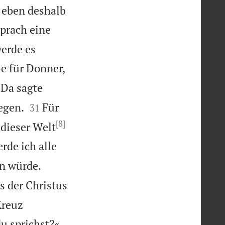
h eben deshalb
sprach eine
erde es
ie für Donner,
Da sagte


egen.
Für
31
[8]
 dieser Welt
rde ich alle


en würde.
s der Christus
Kreuz


u sprichst?«