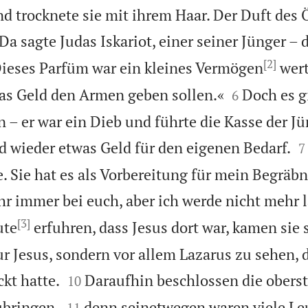
d trocknete sie mit ihrem Haar. Der Duft des Ö

Da sagte Judas Iskariot, einer seiner Jünger – d
[2]
ieses Parfüm war ein kleines Vermögen
wert


as Geld den Armen geben sollen.«
Doch es g
6
 – er war ein Dieb und führte die Kasse der J

 wieder etwas Geld für den eigenen Bedarf.
7
e. Sie hat es als Vorbereitung für mein Begräbn
r immer bei euch, aber ich werde nicht mehr 
[3]
ute
erfuhren, dass Jesus dort war, kamen sie
ur Jesus, sondern vor allem Lazarus zu sehen, 


kt hatte.
Daraufhin beschlossen die oberst
10


bringen,
denn seinetwegen waren viele Le
11