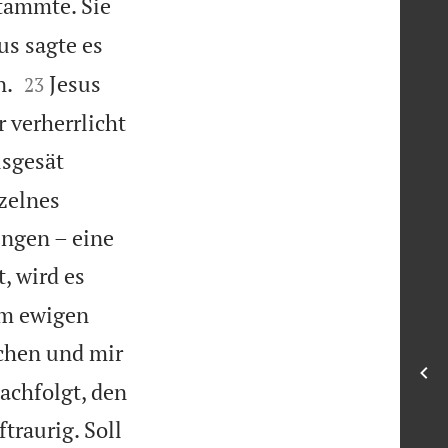
stammte. Sie
us sagte es


n.
Jesus
23
 verherrlicht
usgesät
nzelnes
ingen – eine
, wird es
zum ewigen
chen und mir
achfolgt, den
traurig. Soll