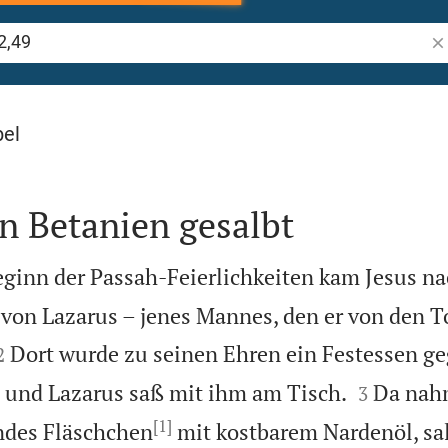
Bi
bel
in Betanien gesalbt
eginn der Passah-Feierlichkeiten kam Jesus na
 von Lazarus – jenes Mannes, den er von den T


Dort wurde zu seinen Ehren ein Festessen g
2


, und Lazarus saß mit ihm am Tisch.
Da nah
3
[1]
ndes Fläschchen
mit kostbarem Nardenöl, sal