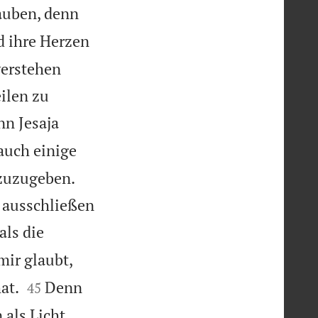
auben, denn
d ihre Herzen
verstehen
ilen zu
nn Jesaja
auch einige
 zuzugeben.
e ausschließen
ls die
mir glaubt,


at.
Denn
45
 als Licht