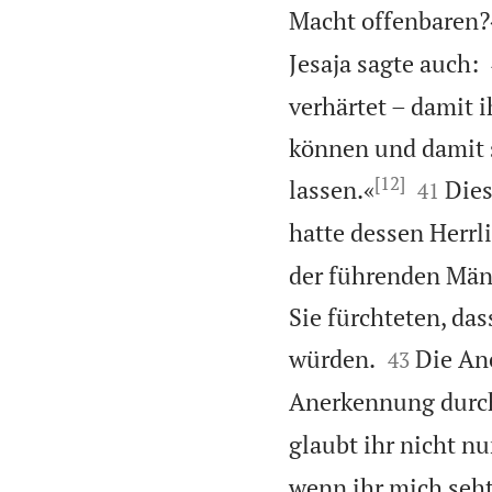
Macht offenbaren?
Jesaja sagte auch:
verhärtet – damit 
können und damit s
[12]


lassen.«
Dies
41
hatte dessen Herrl
der führenden Männ
Sie fürchteten, da


würden.
Die An
43
Anerkennung durch
glaubt ihr nicht nu
wenn ihr mich seht,