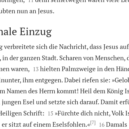

ubten nun an Jesus.
hale Einzug
 verbreitete sich die Nachricht, dass Jesus a
, in der ganzen Stadt. Scharen von Menschen, 


men waren,
hielten Palmzweige in den Hän
13
nunter, ihm entgegen. Dabei riefen sie: »Gelob
 im Namen des Herrn kommt! Heil dem König Is
 jungen Esel und setzte sich darauf. Damit erfü


eiligen Schrift:
»Fürchte dich nicht, Volk I
15
[7]


er sitzt auf einem Eselsfohlen.«
Damals 
16