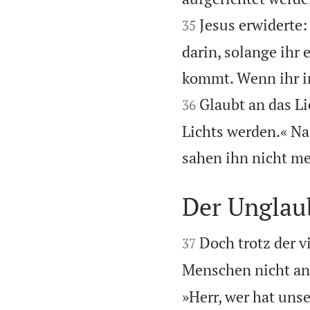
Jesus erwiderte:
35
darin, solange ihr 
kommt. Wenn ihr im
Glaubt an das Li
36
Lichts werden.« Na
sahen ihn nicht me
Der Unglau


Doch trotz der v
37
Menschen nicht an
»Herr, wer hat uns