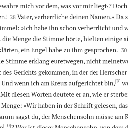
 bewahre mich vor dem, was vor mir liegt‹? Doc


en!
Vater, verherrliche deinen Namen.« Da 
28
mmel: »Ich habe ihn schon verherrlicht und w
s die Menge die Stimme hörte, hielten einige s


lärten, ein Engel habe zu ihm gesprochen.
30
Die Stimme erklang euretwegen, nicht meinetw
it des Gerichts gekommen, in der der Herrscher
[9]

Und wenn ich am Kreuz aufgerichtet bin,
we
Mit diesen Worten deutete er an, wie er sterb
 Menge: »Wir haben in der Schrift gelesen, das
Warum sagst du, der Menschensohn müsse am 
[10]
en
? Wer ist dieser Menschensohn, von dem d