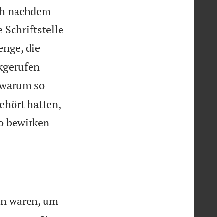
och nachdem
 Schriftstelle
enge, die
kgerufen
 warum so
ehört hatten,
So bewirken
en waren, um