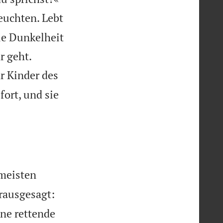
leuchten. Lebt
die Dunkelheit


r geht.
hr Kinder des
fort, und sie
 meisten
orausgesagt:
ine rettende