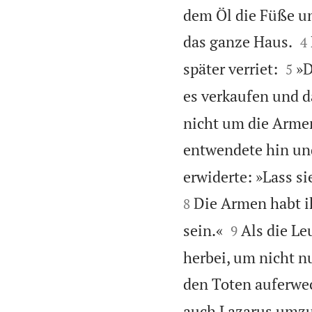
dem Öl die Füße un

das ganze Haus.
4


später verriet:
»D
5
es verkaufen und d
nicht um die Armen
entwendete hin und
erwiderte: »Lass si
Die Armen habt ih
8


sein.«
Als die Le
9
herbei, um nicht n
den Toten auferwec
auch Lazarus umzu