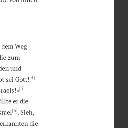
uf dem Weg
die zum
den und
[4]
t sei Gott!
[5]


raels!«
llte er die
[6]
srael
. Sieh,
erkannten die