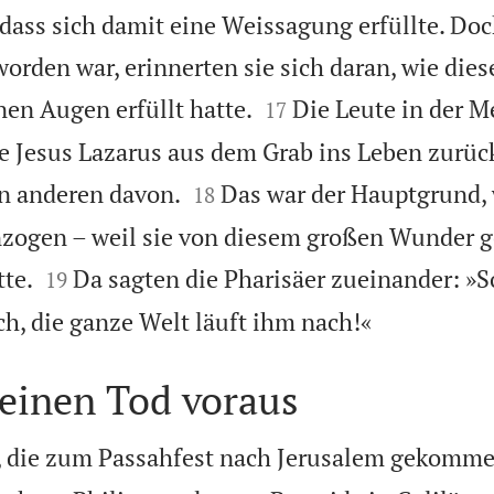
 dass sich damit eine Weissagung erfüllte. D
worden war, erinnerten sie sich daran, wie diese


nen Augen erfüllt hatte.
Die Leute in der M
17
e Jesus Lazarus aus dem Grab ins Leben zurüc


en anderen davon.
Das war der Hauptgrund,
18
zogen – weil sie von diesem großen Wunder g


tte.
Da sagten die Pharisäer zueinander: »
19

ch, die ganze Welt läuft ihm nach!«
seinen Tod voraus
, die zum Passahfest nach Jerusalem gekomm