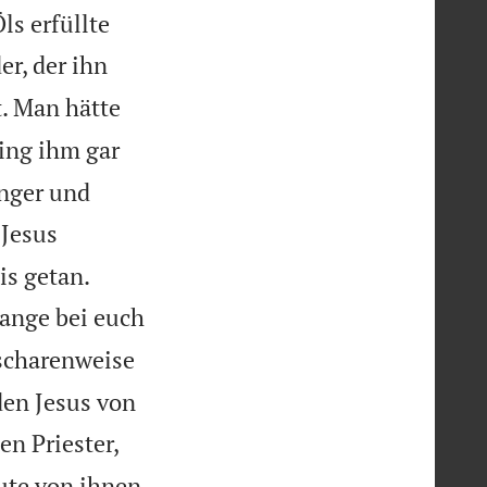
ls erfüllte
er, der ihn
. Man hätte
ing ihm gar
ünger und

Jesus


is getan.
lange bei euch
 scharenweise
den Jesus von
en Priester,
ute von ihnen