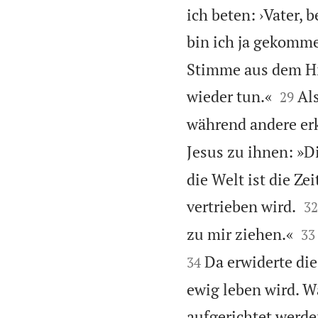
ich beten: ›Vater,
bin ich ja gekomm
Stimme aus dem Hi


wieder tun.«
Al
29
während andere erk
Jesus zu ihnen: »
die Welt ist die Ze

vertrieben wird.
32


zu mir ziehen.«
33
Da erwiderte die
34
ewig leben wird. 
aufgerichtet werd