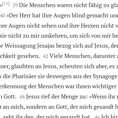
[11]


«
Die Menschen waren nicht fähig zu gl
39


»Der Herr hat ihre Augen blind gemacht un
40
ihre Augen nicht sehen und ihre Herzen nicht 
ie nicht zu mir umkehren, um sich von mir he
e Weissagung Jesajas bezog sich auf Jesus, de


ichkeit gesehen.
Viele Menschen, darunter 
42
er, glaubten an Jesus, scheuten sich aber, es
ss die Pharisäer sie deswegen aus der Synagog
erkennung der Menschen war ihnen wichtiger a


 Gott.
Jesus rief der Menge zu: »Wenn ihr 
44
r an mich, sondern an Gott, der mich gesandt h


 seht ihr den, der mich gesandt hat.
Ich bin
46