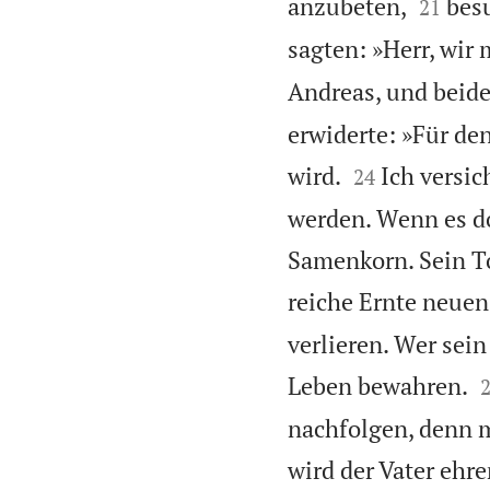


anzubeten,
besu
21
sagten: »Herr, wir
Andreas, und beide
erwiderte: »Für de


wird.
Ich versi
24
werden. Wenn es dor
Samenkorn. Sein To
reiche Ernte neuen
verlieren. Wer sei
Leben bewahren.
nachfolgen, denn m
wird der Vater ehre