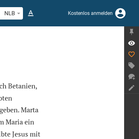
belstelle oder Begriff suchen
NLB
Kostenlos anmelden
ch Betanien,
oten
egeben. Marta
m Maria ein
bte Jesus mit