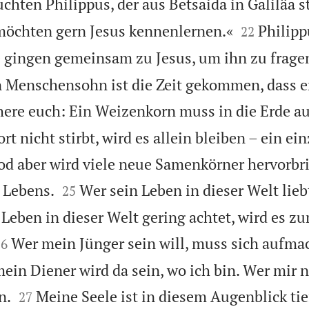
chten Philippus, der aus Betsaida in Galiläa 


 möchten gern Jesus kennenlernen.«
Philipp
22
 gingen gemeinsam zu Jesus, um ihn zu frage
n Menschensohn ist die Zeit gekommen, dass er
chere euch: Ein Weizenkorn muss in die Erde a
t nicht stirbt, wird es allein bleiben – ein ei
d aber wird viele neue Samenkörner hervorbr


 Lebens.
Wer sein Leben in dieser Welt liebt
25
n Leben in dieser Welt gering achtet, wird es 


Wer mein Jünger sein will, muss sich aufma
26
ein Diener wird da sein, wo ich bin. Wer mir n


n.
Meine Seele ist in diesem Augenblick tief
27