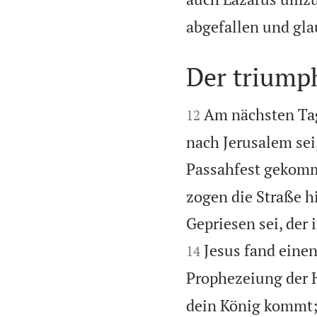
abgefallen und gla
Der triump


Am nächsten Tag
12
nach Jerusalem sei
Passahfest gekom
zogen die Straße hi
Gepriesen sei, der
Jesus fand einen
14
Prophezeiung der H
dein König kommt; 