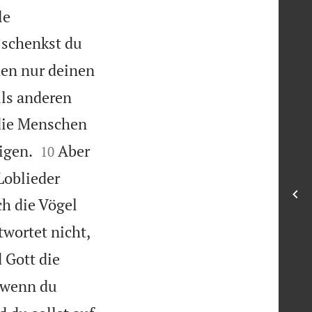
le
 schenkst du
en nur deinen
ls anderen
 die Menschen


igen.
Aber
10
Loblieder
ch die Vögel
twortet nicht,
 Gott die
 wenn du