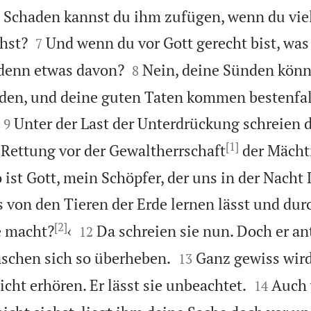
 Schaden kannst du ihm zufügen, wenn du vie


hst?
Und wenn du vor Gott gerecht bist, was
7


 denn etwas davon?
Nein, deine Sünden könn
8
en, und deine guten Taten kommen bestenfal


Unter der Last der Unterdrückung schreien
9
[1]
h Rettung vor der Gewaltherrschaft
der Mächt
ist Gott, mein Schöpfer, der uns in der Nacht 
s von den Tieren der Erde lernen lässt und dur
[2]


e macht?
‹
Da schreien sie nun. Doch er an
12


schen sich so überheben.
Ganz gewiss wird
13


cht erhören. Er lässt sie unbeachtet.
Auch
14