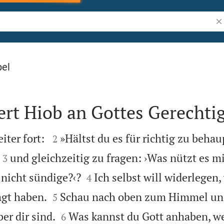
Bi
bel
ert Hiob an Gottes Gerechtig


iter fort:
»Hältst du es für richtig zu behau
2


und gleichzeitig zu fragen: ›Was nützt es m
3


 nicht sündige?‹?
Ich selbst will widerlegen
4


agt haben.
Schau nach oben zum Himmel und
5


er dir sind.
Was kannst du Gott anhaben, w
6