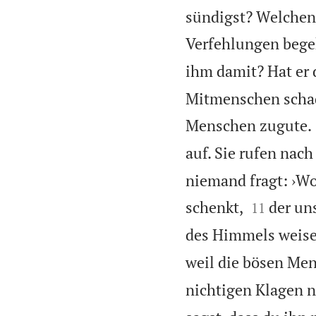
sündigst? Welchen
Verfehlungen bege
ihm damit? Hat er
Mitmenschen schad
Menschen zugute.
auf. Sie rufen nac
niemand fragt: ›Wo 


schenkt,
der un
11
des Himmels weis
weil die bösen Men
nichtigen Klagen ni