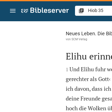
Zum Inhalt springen
Hiob 35
Neues Leben. Die Bi
von
SCM Verlag
Elihu erinn


Und Elihu fuhr we
1
gerechter als Gott‹
ich davon, dass ich
deine Freunde ges
hoch die Wolken üb