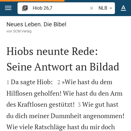
Zum Inhalt springen
Bibelstelle oder Begr
NLB
Hiob 26
Neues Leben. Die Bibel
von
SCM Verlag
Hiobs neunte Rede:
Seine Antwort an Bildad




Da sagte Hiob:
»Wie hast du dem
1
2
Hilflosen geholfen! Wie hast du den Arm


des Kraftlosen gestützt!
Wie gut hast
3
du dich meiner Dummheit angenommen!
Wie viele Ratschläge hast du mir doch