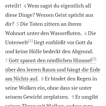


erteilt!
Wem sagst du eigentlich all
4
diese Dinge? Wessen Geist spricht aus


dir?
Die Toten zittern an ihrem
5


Wohnort unter den Wasserfluten.
Die
6
[1]
Unterwelt
liegt entblößt vor Gott da


und keine Hülle bedeckt den Abgrund.
[2]
Gott spannt den nördlichen Himmel
7
über den leeren Raum und hängt die Erde


am Nichts auf.
Er bindet den Regen in
8
seine Wolken ein, ohne dass sie unter


seinem Gewicht zerplatzen.
Er umgibt
9
seinen Thron mit Wolken, sodass man